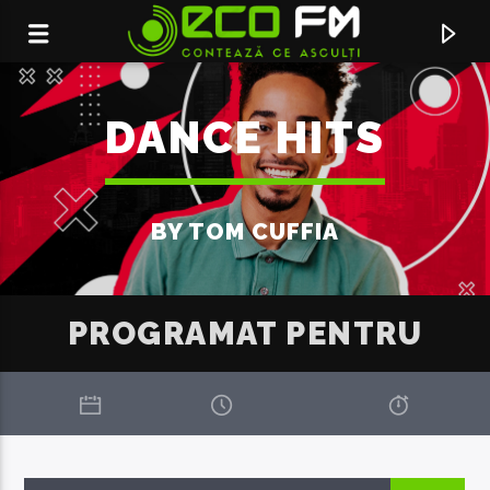
DANCE HITS
BY TOM CUFFIA
PROGRAMAT PENTRU
ACUM ÎN DIRECT
RAGING
KYGO