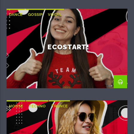
DANCE
GOSSIP
VOCAL
ECOSTART!
HOUSE
TECHNO
TRANCE