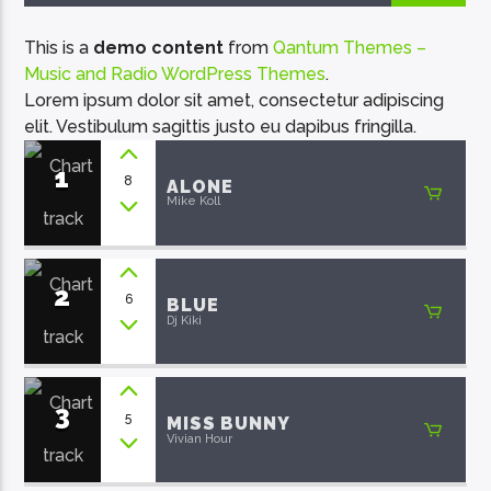
This is a
demo content
from
Qantum Themes –
Music and Radio WordPress Themes
.
Lorem ipsum dolor sit amet, consectetur adipiscing
elit. Vestibulum sagittis justo eu dapibus fringilla.
EcoFM Chisinau
1
8
ALONE
Mike Koll
2
6
BLUE
Dj Kiki
3
5
MISS BUNNY
Vivian Hour