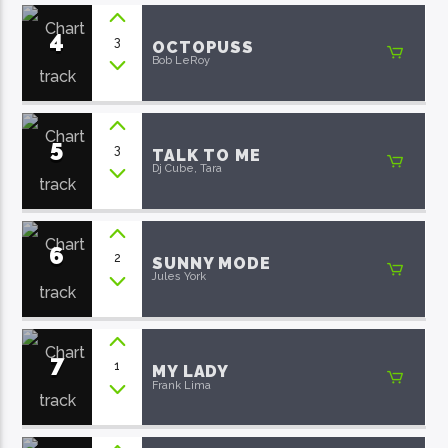
4
3
OCTOPUSS
Bob LeRoy
5
3
TALK TO ME
Dj Cube, Tara
6
2
SUNNY MODE
Jules York
7
1
MY LADY
Frank Lima