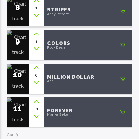
8
1
STRIPES
Andy Roberts
9
1
COLORS
Rock Bears
10
0
MILLION DOLLAR
Aria
11
-1
FOREVER
Marika Geller
Caută