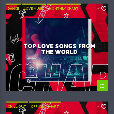
DANCE
LOVE MUSIC
MONTHLY CHART
2
SPRING CHART
TOP LOVE SONGS FROM
THE WORLD
CHILL OUT
OFFICIAL CHART
2