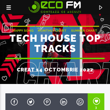
HAPPY SONG
MONTHLY CHART
SUMMER CHART
TECH HOUSE TOP
TECH HOUSE
TRACKS
CREAT 14 OCTOMBRIE 2022
ACUM ÎN DIRECT
MMM
MINELLI
3