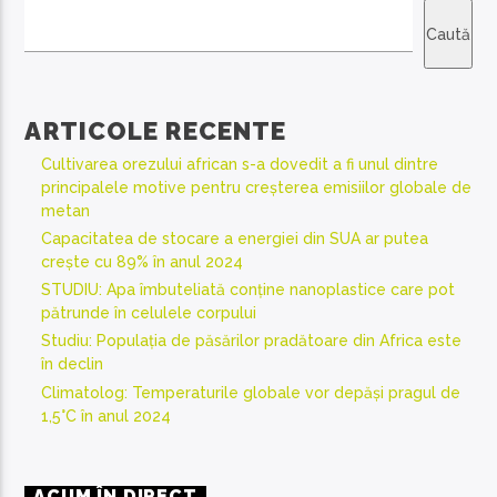
Caută
ARTICOLE RECENTE
Cultivarea orezului african s-a dovedit a fi unul dintre
principalele motive pentru creșterea emisiilor globale de
metan
Capacitatea de stocare a energiei din SUA ar putea
crește cu 89% în anul 2024
STUDIU: Apa îmbuteliată conține nanoplastice care pot
pătrunde în celulele corpului
Studiu: Populația de păsărilor pradătoare din Africa este
în declin
Climatolog: Temperaturile globale vor depăși pragul de
1,5°C în anul 2024
ACUM ÎN DIRECT