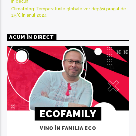
în declin
Climatolog: Temperaturile globale vor depăși pragul de
1,5°C în anul 2024
ACUM ÎN DIRECT
ECOFAMILY
VINO ÎN FAMILIA ECO