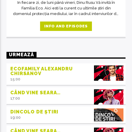
In fiecare zi, de luni până vineri, Dinu Rusu Vă invită în
Familia Eco. Aici esti la curent cu ultimile știri din
domeniul protecția mediului, iar în cadrul interviurilor de
la ora 14, invitații emisiunii ne crează acea atmosferă de
familie.
INFO AND EPISODES
URMEAZĂ
ECOFAMILY ALEXANDRU
CHIRSANOV
15:00
CÂND VINE SEARA…
17:00
DINCOLO DE ȘTIRI
19:00
CÂND VINE SEARA…