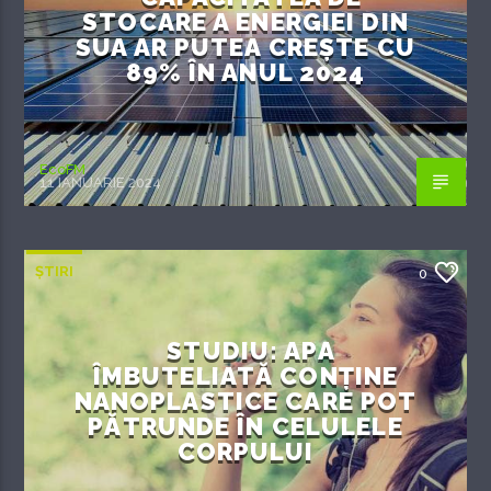
STOCARE A ENERGIEI DIN
SUA AR PUTEA CREȘTE CU
89% ÎN ANUL 2024
EcoFM
11 IANUARIE 2024
ȘTIRI
0
STUDIU: APA
ÎMBUTELIATĂ CONȚINE
NANOPLASTICE CARE POT
PĂTRUNDE ÎN CELULELE
CORPULUI