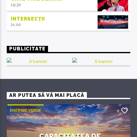
19:30
INTERSECȚII
21:00
PUBLICITATE
AR PUTEA SĂ VĂ MAI PLACĂ
ENERGIE VERDE
0
CAPACITATEA DE