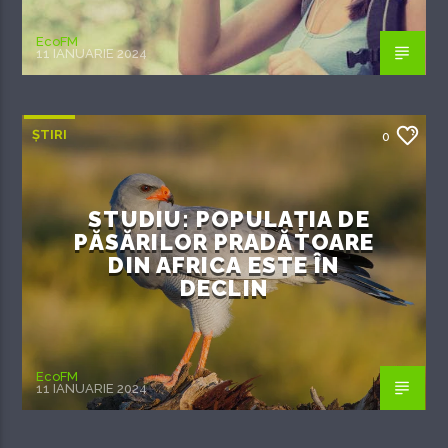
EcoFM
11 IANUARIE 2024
ȘTIRI
0
STUDIU: POPULAȚIA DE
PĂSĂRILOR PRADĂTOARE
DIN AFRICA ESTE ÎN
DECLIN
EcoFM
11 IANUARIE 2024