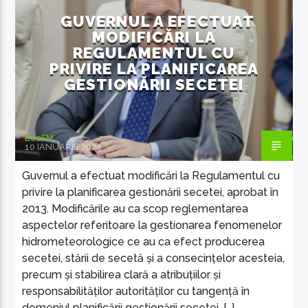
GUVERNUL A EFECTUAT
MODIFICĂRI LA
REGULAMENTUL CU
PRIVIRE LA PLANIFICAREA
GESTIONĂRII SECETEI
EcoFM
10 IANUARIE 2024
Guvernul a efectuat modificări la Regulamentul cu
privire la planificarea gestionării secetei, aprobat în
2013. Modificările au ca scop reglementarea
aspectelor referitoare la gestionarea fenomenelor
hidrometeorologice ce au ca efect producerea
secetei, stării de secetă și a consecințelor acesteia,
precum și stabilirea clară a atribuțiilor și
responsabilităților autorităților cu tangență în
domeniul planificării gestionării secetei. […]