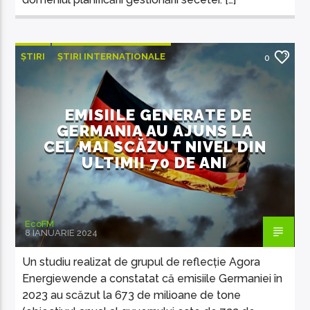
ȘTIRI
ȘTIRI INTERNAȚIONALE
0
EMISIILE GENERATE DE
GERMANIA AU AJUNS LA
CEL MAI SCĂZUT NIVEL DIN
ULTIMII 70 DE ANI
EcoFM
8 IANUARIE 2024
Un studiu realizat de grupul de reflecție Agora
Energiewende a constatat că emisiile Germaniei în
2023 au scăzut la 673 de milioane de tone