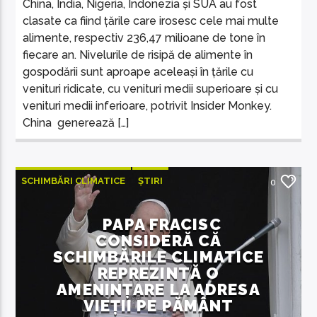
China, India, Nigeria, Indonezia și SUA au fost
clasate ca fiind țările care irosesc cele mai multe
alimente, respectiv 236,47 milioane de tone în
fiecare an. Nivelurile de risipă de alimente în
gospodării sunt aproape aceleași în țările cu
venituri ridicate, cu venituri medii superioare și cu
venituri medii inferioare, potrivit Insider Monkey.
China generează […]
SCHIMBĂRI CLIMATICE
ȘTIRI
0
ȘTIRI INTERNAȚIONALE
PAPA FRACISC
CONSIDERĂ CĂ
SCHIMBĂRILE CLIMATICE
REPREZINTĂ O
AMENINȚARE LA ADRESA
VIEȚII PE PĂMÂNT