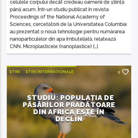
celulele corpului decât credeau oamenii de știință
până acum. Într-un studiu publicat în revista
Proceedings of the National Academy of
Sciences, cercetătorii de la Universitatea Columbia
au prezentat o nouă tehnologie pentru numărarea
nanoparticulelor din apa îmbuteliată, relatează
CNN. Microplasticele (nanoplastice) […]
ȘTIRI
ȘTIRI INTERNAȚIONALE
0
STUDIU: POPULAȚIA DE
PĂSĂRILOR PRADĂTOARE
DIN AFRICA ESTE ÎN
DECLIN