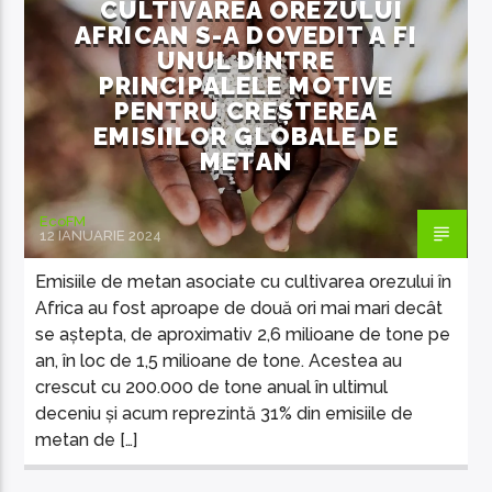
CULTIVAREA OREZULUI
AFRICAN S-A DOVEDIT A FI
UNUL DINTRE
PRINCIPALELE MOTIVE
PENTRU CREȘTEREA
EMISIILOR GLOBALE DE
EcoFM Chisinau
METAN
EcoFM
12 IANUARIE 2024
Emisiile de metan asociate cu cultivarea orezului în
Africa au fost aproape de două ori mai mari decât
se aștepta, de aproximativ 2,6 milioane de tone pe
an, în loc de 1,5 milioane de tone. Acestea au
crescut cu 200.000 de tone anual în ultimul
deceniu și acum reprezintă 31% din emisiile de
metan de […]