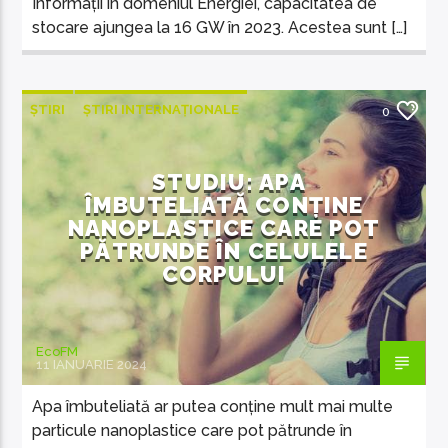
Informații în domeniul Energiei, capacitatea de
stocare ajungea la 16 GW în 2023. Acestea sunt […]
ȘTIRI
ȘTIRI INTERNAȚIONALE
0
STUDIU: APA
ÎMBUTELIATĂ CONȚINE
NANOPLASTICE CARE POT
PĂTRUNDE ÎN CELULELE
CORPULUI
EcoFM
11 IANUARIE 2024
Apa îmbuteliată ar putea conține mult mai multe
particule nanoplastice care pot pătrunde în