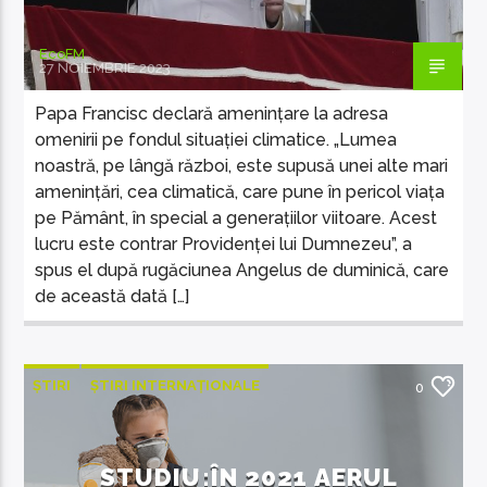
EcoFM
27 NOIEMBRIE 2023
Papa Francisc declară amenințare la adresa
omenirii pe fondul situației climatice. „Lumea
noastră, pe lângă război, este supusă unei alte mari
amenințări, cea climatică, care pune în pericol viața
pe Pământ, în special a generațiilor viitoare. Acest
lucru este contrar Providenței lui Dumnezeu”, a
spus el după rugăciunea Angelus de duminică, care
de această dată […]
ȘTIRI
ȘTIRI INTERNAȚIONALE
0
STUDIU:ÎN 2021 AERUL