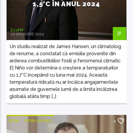
1,5°C ÎN ANUL 2024
EcoFM
10 IANUARIE 2024
Un studiu realizat de James Hansen, un climatolog
de renume, a constatat că emisiile provenite din
arderea combustibililor fosili și fenomenul climatic
El Niño vor determina o creștere a temperaturilor
cu 1,7°C începând cu luna mai 2024. Această
temperatură ridicată nu ar încălca angajamentele
asumate de guvernele lumii de a limita încălzirea
globală atâta timp […]
ȘTIRI
ȘTIRI LOCALE
0