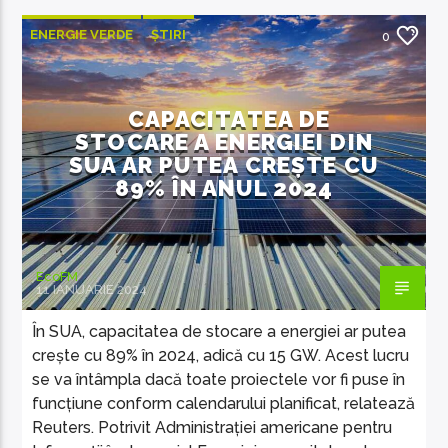
ENERGIE VERDE
ȘTIRI
0
ȘTIRI INTERNAȚIONALE
CAPACITATEA DE
STOCARE A ENERGIEI DIN
SUA AR PUTEA CREȘTE CU
89% ÎN ANUL 2024
EcoFM
11 IANUARIE 2024
În SUA, capacitatea de stocare a energiei ar putea
crește cu 89% în 2024, adică cu 15 GW. Acest lucru
se va întâmpla dacă toate proiectele vor fi puse în
funcțiune conform calendarului planificat, relatează
Reuters. Potrivit Administrației americane pentru