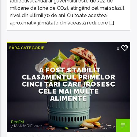
(obiectivul anual al guvernului este de 722 de
milioane de tone de CO2), atingând cel mai scăzut
nivel din ultimii 70 de ani. Cu toate acestea,
aproximativ jumătate din această reducere […]
FĂRĂ CATEGORIE
0
A FOST STABILIT
CLASAMENTUL PRIMELOR
CINCI ȚĂRI CARE IROSESC
CELE MAI MULTE
ALIMENTE
EcoFM
7 IANUARIE 2024