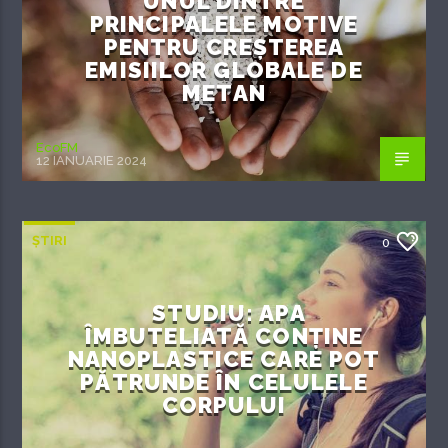
UNUL DINTRE
PRINCIPALELE MOTIVE
PENTRU CREȘTEREA
EMISIILOR GLOBALE DE
METAN
EcoFM
12 IANUARIE 2024
ȘTIRI
0
STUDIU: APA
ÎMBUTELIATĂ CONȚINE
NANOPLASTICE CARE POT
PĂTRUNDE ÎN CELULELE
CORPULUI