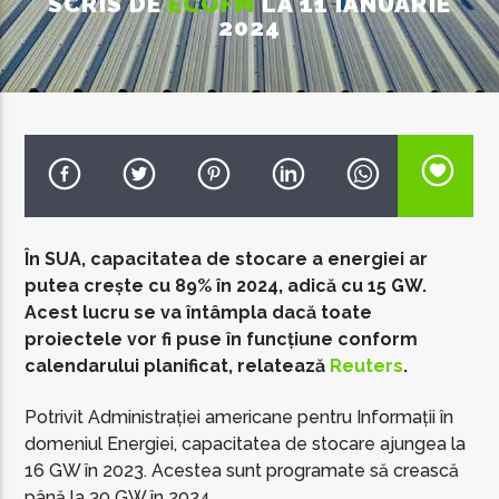
SCRIS DE
ECOFM
LA 11 IANUARIE
2024
EcoFM Chisinau
În SUA, capacitatea de stocare a energiei ar
putea crește cu 89% în 2024, adică cu 15 GW.
Acest lucru se va întâmpla dacă toate
proiectele vor fi puse în funcțiune conform
calendarului planificat, relatează
Reuters
.
Potrivit Administrației americane pentru Informații în
domeniul Energiei, capacitatea de stocare ajungea la
16 GW în 2023. Acestea sunt programate să crească
până la 30 GW în 2024.