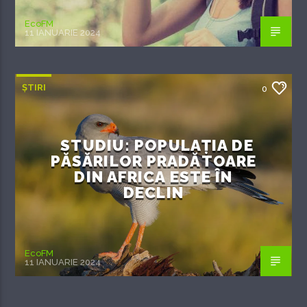
EcoFM
11 IANUARIE 2024
ȘTIRI
0
STUDIU: POPULAȚIA DE
PĂSĂRILOR PRADĂTOARE
DIN AFRICA ESTE ÎN
DECLIN
EcoFM
11 IANUARIE 2024