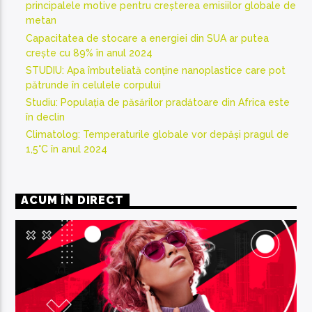
principalele motive pentru creșterea emisiilor globale de
metan
Capacitatea de stocare a energiei din SUA ar putea
crește cu 89% în anul 2024
STUDIU: Apa îmbuteliată conține nanoplastice care pot
pătrunde în celulele corpului
Studiu: Populația de păsărilor pradătoare din Africa este
în declin
Climatolog: Temperaturile globale vor depăși pragul de
1,5°C în anul 2024
ACUM ÎN DIRECT