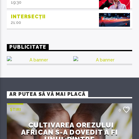
19:30
INTERSECȚII
21:00
PUBLICITATE
AR PUTEA SĂ VĂ MAI PLACĂ
ȘTIRI
0
CULTIVAREA OREZULUI
AFRICAN S-A DOVEDIT A FI