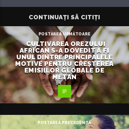
CONTINUAȚI SĂ CITIȚI
POSTAREA URMĂTOARE
CULTIVAREA OREZULUI
AFRICAN S-A DOVEDIT A FI
UNUL DINTRE PRINCIPALELE
MOTIVE PENTRU CREȘTEREA
EMISIILOR GLOBALE DE
METAN
POSTAREA PRECEDENTĂ