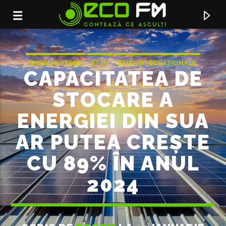
ENERGIE VERDE
ȘTIRI
ȘTIRI INTERNAȚIONALE
CAPACITATEA DE
STOCARE A
ENERGIEI DIN SUA
AR PUTEA CREȘTE
CU 89% ÎN ANUL
2024
ACUM ÎN DIRECT
TITLE
ARTIST