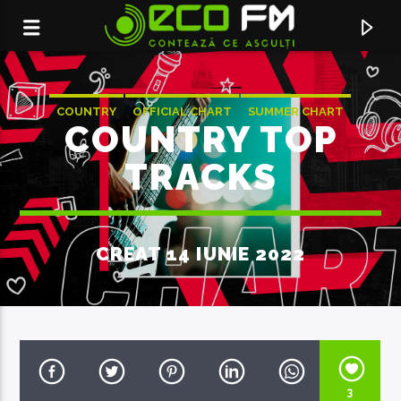
COUNTRY
OFFICIAL CHART
SUMMER CHART
COUNTRY TOP
TRACKS
CREAT 14 IUNIE 2022
ACUM ÎN DIRECT
PRIVIREA TA (SOA DEEJAYS REMIX)
DJ PROJECT & SOA DEEJAYS
3