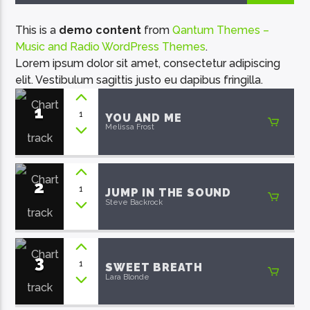
This is a
demo content
from
Qantum Themes –
Music and Radio WordPress Themes
.
Lorem ipsum dolor sit amet, consectetur adipiscing
elit. Vestibulum sagittis justo eu dapibus fringilla.
EcoFM Chisinau
1
1
YOU AND ME
Melissa Frost
2
1
JUMP IN THE SOUND
Steve Backrock
3
1
SWEET BREATH
Lara Blonde