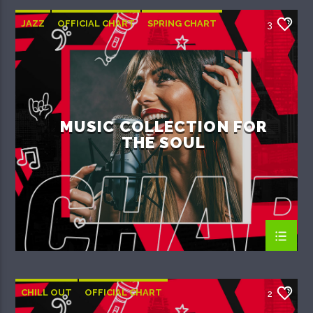
JAZZ
OFFICIAL CHART
SPRING CHART
3
MUSIC COLLECTION FOR
THE SOUL
CHILL OUT
OFFICIAL CHART
2