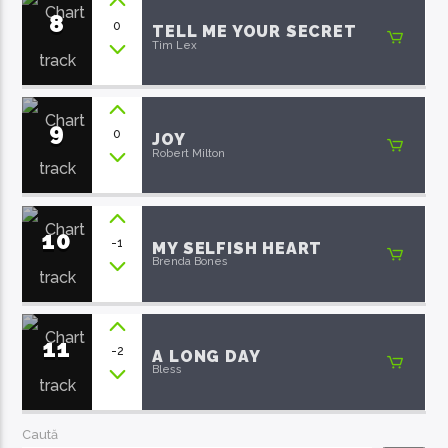
8
0
TELL ME YOUR SECRET
Tim Lex
9
0
JOY
Robert Milton
10
-1
MY SELFISH HEART
Brenda Bones
11
-2
A LONG DAY
Bless
Caută