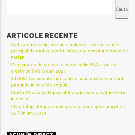
Caută
ARTICOLE RECENTE
Cultivarea orezului african s-a dovedit a fi unul dintre
principalele motive pentru creșterea emisiilor globale de
metan
Capacitatea de stocare a energiei din SUA ar putea
crește cu 89% în anul 2024
STUDIU: Apa îmbuteliată conține nanoplastice care pot
pătrunde în celulele corpului
Studiu: Populația de păsărilor pradătoare din Africa este
în declin
Climatolog: Temperaturile globale vor depăși pragul de
1,5°C în anul 2024
ACUM ÎN DIRECT