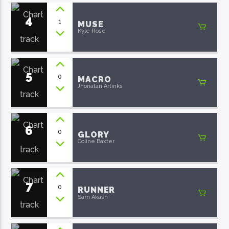
4
1
MUSE
Kyle Rose
5
0
MACRO
Jhonatan Artinks
6
0
GLORY
Coline Baxter
7
0
RUNNER
Sam Akash