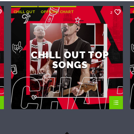
CHILL OUT
OFFICIAL CHART
2
SUMMER CHART
CHILL OUT TOP
SONGS