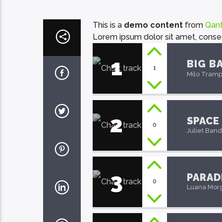
This is a
demo content
from
Qan
Lorem ipsum dolor sit amet, consecte
1
BIG B
1
Milo Tram
2
SPACE
0
Juliet Band
3
PARAD
0
Luana Mor