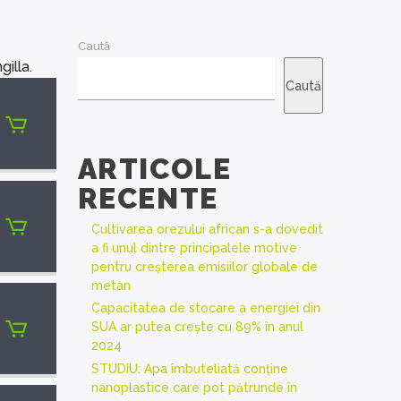
Caută
illa.
Caută
ARTICOLE
RECENTE
Cultivarea orezului african s-a dovedit
a fi unul dintre principalele motive
pentru creșterea emisiilor globale de
metan
Capacitatea de stocare a energiei din
SUA ar putea crește cu 89% în anul
2024
STUDIU: Apa îmbuteliată conține
nanoplastice care pot pătrunde în