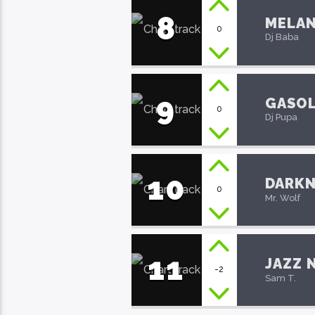
8
MELA
0
Dj Baba
9
GASOL
0
Dj Pupa
10
DARKN
0
Mr. Wolf
11
JAZZ 
-2
Sam T.