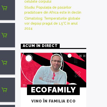
celulele corpului
Studiu: Populația de păsărilor
pradătoare din Africa este în declin
Climatolog: Temperaturile globale
vor depăși pragul de 1,5°C în anul
2024
ACUM ÎN DIRECT
ECOFAMILY
VINO ÎN FAMILIA ECO