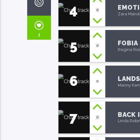
4
EMOT
0
Zara Mand
3
5
FOBIA
0
Regina Ros
6
LANDS
0
Manny Kamp
7
BACK 
0
Linda Robi