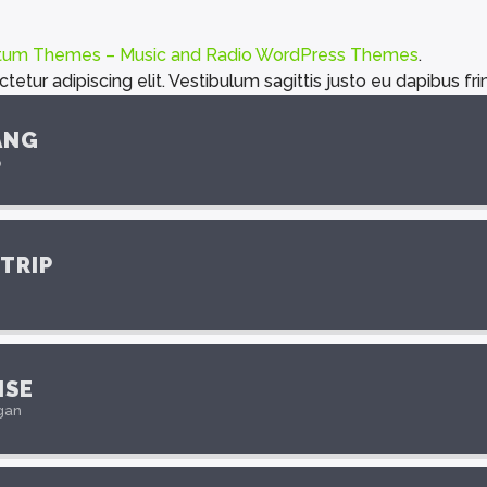
tum Themes – Music and Radio WordPress Themes
.
tur adipiscing elit. Vestibulum sagittis justo eu dapibus fring
ANG
p
 TRIP
ISE
gan