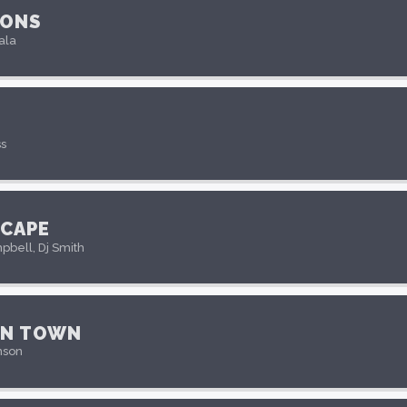
IONS
ala
s
CAPE
bell, Dj Smith
IN TOWN
nson