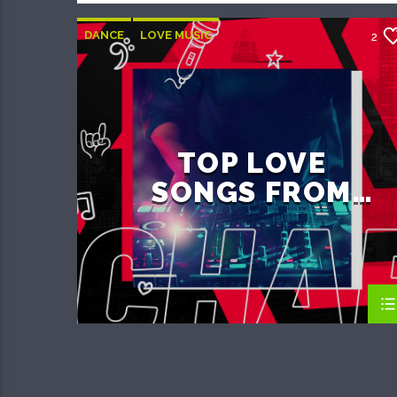
DANCE
LOVE MUSIC
2
MONTHLY CHART
SPRING CHART
TOP LOVE
SONGS FROM
THE WORLD