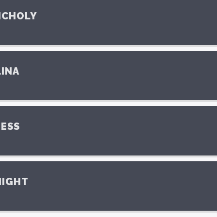
NCHOLY
INA
ESS
NIGHT