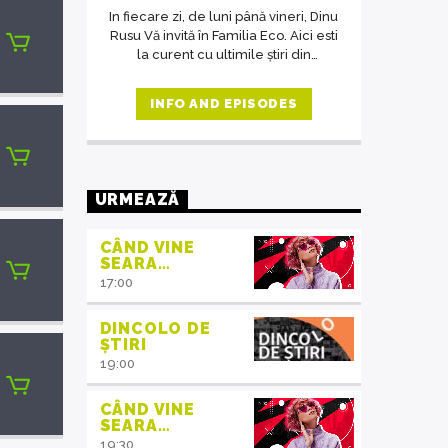
In fiecare zi, de luni până vineri, Dinu
Rusu Vă invită în Familia Eco. Aici esti
la curent cu ultimile știri din
domeniul protecția mediului, iar în
cadrul interviurilor de la ora 14,
INFO AND EPISODES
invitații emisiunii ne crează acea
atmosferă de familie.
URMEAZĂ
CÂND VINE
SEARA…
17:00
DINCOLO DE
ȘTIRI
19:00
CÂND VINE
SEARA…
19:30