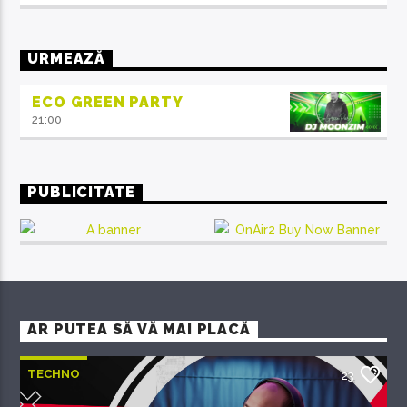
Aliquam semper faucibus odio id varius. Suspendisse
varius laoreet sodales.
URMEAZĂ
ECO GREEN PARTY
21:00
PUBLICITATE
AR PUTEA SĂ VĂ MAI PLACĂ
TECHNO
23