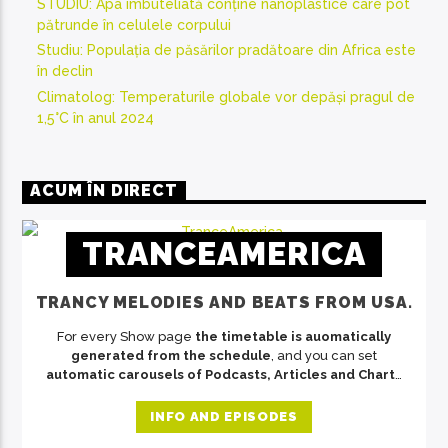
STUDIU: Apa îmbuteliată conține nanoplastice care pot
pătrunde în celulele corpului
Studiu: Populația de păsărilor pradătoare din Africa este
în declin
Climatolog: Temperaturile globale vor depăși pragul de
1,5°C în anul 2024
ACUM ÎN DIRECT
TRANCEAMERICA
TRANCY MELODIES AND BEATS FROM USA.
For every Show page
the timetable is auomatically
generated from the schedule
, and you can set
automatic carousels of Podcasts, Articles and Charts
by simply choosing a category. Curabitur id lacus felis.
Sed justo mauris, auctor eget tellus nec, pellentesque
INFO AND EPISODES
varius mauris. Sed eu congue nulla, et tincidunt justo.