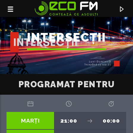
INTERSECȚII
PROGRAMAT PENTRU
ACUM ÎN DIRECT
MARȚI
21:00
00:00
SA NU TE MAI AUD
EMY ALUPEI & CRBL