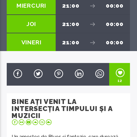
MIERCURI
21:00
00:00
JOI
21:00
00:00
VINERI
21:00
00:00
EcoFM Chisinau
12
BINE AȚI VENIT LA
INTERSECȚIA TIMPULUI ȘI A
MUZICII
Un amestec de Blues și fantezie, care durează