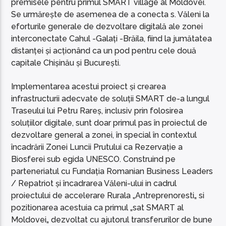
premisele pentru primul SMART village al Moldovei.
Se urmărește de asemenea de a conecta s. Văleni la
eforturile generale de dezvoltare digitală ale zonei
interconectate Cahul -Galați -Brăila, fiind la jumătatea
distanței și acționând ca un pod pentru cele două
capitale Chișinău și București.
Implementarea acestui proiect și crearea
infrastructurii adecvate de soluții SMART de-a lungul
Traseului lui Petru Rareș, inclusiv prin folosirea
soluțiilor digitale, sunt doar primul pas în proiectul de
dezvoltare general a zonei, în special în contextul
încadrării Zonei Luncii Prutului ca Rezervație a
Biosferei sub egida UNESCO. Construind pe
parteneriatul cu Fundația Romanian Business Leaders
/ Repatriot și încadrarea Văleni-ului in cadrul
proiectului de accelerare Rurala „Antreprenoresti„ si
pozitionarea acestuia ca primul „sat SMART al
Moldovei„ dezvoltat cu ajutorul transferurilor de bune