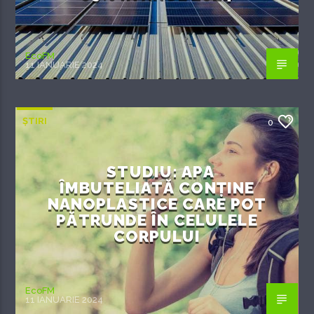
EcoFM
11 IANUARIE 2024
ȘTIRI
0
STUDIU: APA
ÎMBUTELIATĂ CONȚINE
NANOPLASTICE CARE POT
PĂTRUNDE ÎN CELULELE
CORPULUI
EcoFM
11 IANUARIE 2024