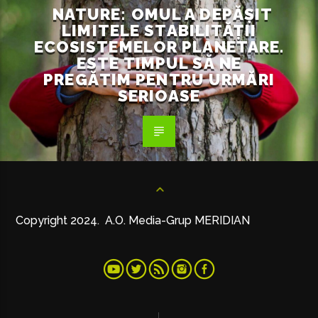
NATURE: OMUL A DEPĂȘIT
LIMITELE STABILITĂȚII
ECOSISTEMELOR PLANETARE.
ESTE TIMPUL SĂ NE
PREGĂTIM PENTRU URMĂRI
SERIOASE
Copyright 2024. A.O. Media-Grup MERIDIAN