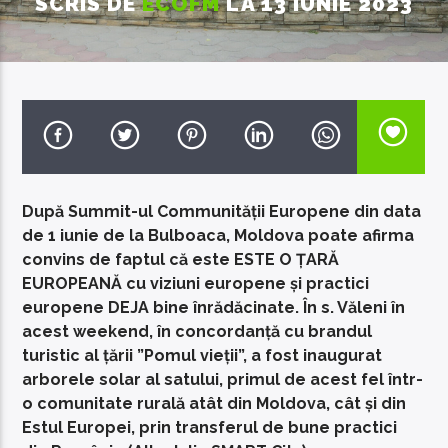
SCRIS DE
ECOFM
LA 13 IUNIE 2023
EcoFM Chisinau
După Summit-ul Communității Europene din data
de 1 iunie de la Bulboaca, Moldova poate afirma
convins de faptul că este ESTE O ȚARĂ
EUROPEANĂ cu viziuni europene și practici
europene DEJA bine înrădăcinate. În s. Văleni în
acest weekend, în concordanță cu brandul
turistic al țării ”Pomul vieții”, a fost inaugurat
arborele solar al satului, primul de acest fel într-
o comunitate rurală atât din Moldova, cât și din
Estul Europei, prin transferul de bune practici