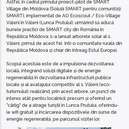
Astfel, în cadrul primului proiect-pilot de SMART
Village din Moldova (Soluții SMART pentru comunități
SMART), implementat de AO Ecoscout / Eco-Village
Văleni în Văleni (Lunca Prutului), urmărind să aducă
bunele practici de SMART city din România în
Republica Moldova; s-a lansat arborele solar al s.
Văleni, primul de acest fel într-o comunitate rurală din
Republica Moldova și chiar din întreag Estul Europei.
Scopul acestuia este de a impulsiona dezvoltarea
locală, integrand soluții digitale și de energie
regenerabilă în dezvoltarea infrastructurii publice
locale și al avatajului competitiv al s. Văleni (eco-
turismului); realizând, prin acest arbore, un punct de
interes atât pentru localnicii, precum și oferind un
”cârlig” de a atrage turiștii în Lunca Prutului, oferindu-
le wifi gratuit și încărcarea dispozitivele din surse de
energie regenerabilă, pe parcursul vizitei lor.