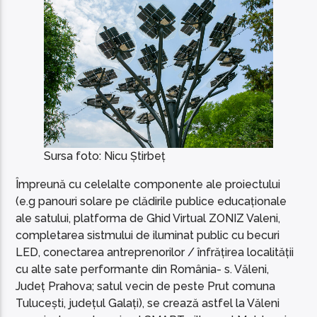
Sursa foto: Nicu Știrbeț
Împreună cu celelalte componente ale proiectului
(e.g panouri solare pe clădirile publice educaționale
ale satului, platforma de Ghid Virtual ZONIZ Valeni,
completarea sistmului de iluminat public cu becuri
LED, conectarea antreprenorilor / înfrățirea localității
cu alte sate performante din România- s. Văleni,
Județ Prahova; satul vecin de peste Prut comuna
Tulucești, județul Galați), se crează astfel la Văleni