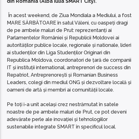
din România (Alba Iulia SMART City).
În acest weekend, de Ziua Mondiala a Mediului, a fost
MARE SĂRBĂTOARE în satul Văleni, cu oaspeți dragi
de pe ambele maluri de Prut: reprezentanți ai
Parlamentelor României și Republicii Moldovei ai
autorităților publice locale, regionale și nationale, lideri
ai studenților din Liga Studenților Originari din
Republica Moldova, coordonatori de țară de companii
IT și instituții international, antreprenori de success din
Repatriot, Antreprenorești și Romanian Business
Leaders, colegi din mediul ONG și dezvoltare locală și
oameni de artă și membri ai comunității locale.
Pe toți i-a unit același crez nestrămutat în satele
noastre de pe ambele maluri de Prut, ce pot deveni
adevărate perle ale inovației și tehnologiilor
sustenabile integrate SMART în specificul local.