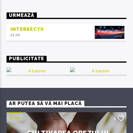
URMEAZĂ
INTERSECȚII
21:00
PUBLICITATE
AR PUTEA SĂ VĂ MAI PLACĂ
ȘTIRI
0