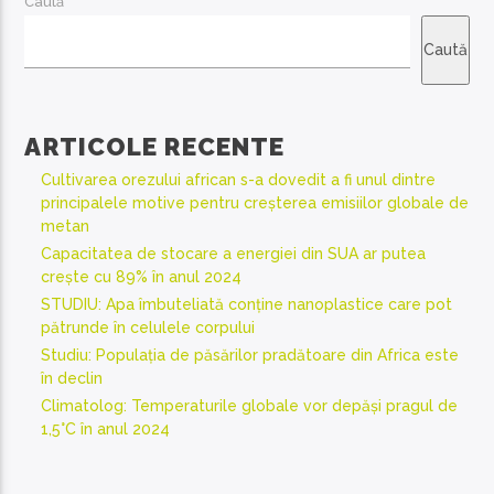
Caută
Caută
ARTICOLE RECENTE
Cultivarea orezului african s-a dovedit a fi unul dintre
principalele motive pentru creșterea emisiilor globale de
metan
Capacitatea de stocare a energiei din SUA ar putea
crește cu 89% în anul 2024
STUDIU: Apa îmbuteliată conține nanoplastice care pot
pătrunde în celulele corpului
Studiu: Populația de păsărilor pradătoare din Africa este
în declin
Climatolog: Temperaturile globale vor depăși pragul de
1,5°C în anul 2024