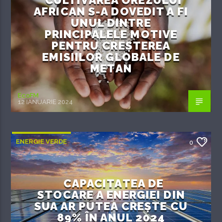
CULTIVAREA OREZULUI
AFRICAN S-A DOVEDIT A FI
UNUL DINTRE
PRINCIPALELE MOTIVE
PENTRU CREȘTEREA
EMISIILOR GLOBALE DE
METAN
EcoFM
12 IANUARIE 2024
ENERGIE VERDE
0
CAPACITATEA DE
STOCARE A ENERGIEI DIN
SUA AR PUTEA CREȘTE CU
89% ÎN ANUL 2024