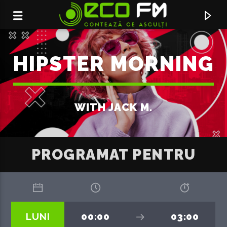
HIPSTER MORNING
WITH JACK M.
PROGRAMAT PENTRU
ACUM ÎN DIRECT
HYPNOTIZED
LUNI
00:00
03:00
OLIVER KOLETZKI FEAT. FRAN