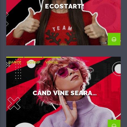
ECOSTART!
DANCE
GOSSIP
VOCAL
CÂND VINE SEARA…