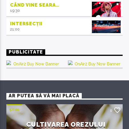
CÂND VINE SEARA…
19:30
INTERSECȚII
21:00
PUBLICITATE
AR PUTEA SĂ VĂ MAI PLACĂ
ȘTIRI
0
CULTIVAREA OREZULUI