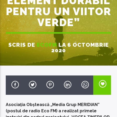
ELEMENT DURABIL
PENTRU UN VIITOR
VERDE”
EcoFM Chisinau
SCRIS DE
ECOFM
LA 6 OCTOMBRIE
2020
Asociația Obștească „Media Grup MERIDIAN”
(postul de radio Eco FM) a realizat primele