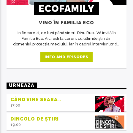
ECOFAMILY
VINO ÎN FAMILIA ECO
In fiecare zi, de luni până vineri, Dinu Rusu Vă invită în
Familia Eco. Aici esti la curent cu ultimile știri din
domeniul protecția mediului, iar în cadrul interviurilor de
la ora 14, invitații emisiunii ne crează acea atmosferă de
familie.
INFO AND EPISODES
URMEAZĂ
CÂND VINE SEARA…
17:00
DINCOLO DE ȘTIRI
19:00