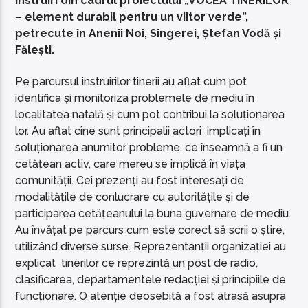
instruiri din cadrul proiectului „VOCEA TINERILOR
– element durabil pentru un viitor verde”,
petrecute în Anenii Noi, Sîngerei, Ștefan Vodă și
Fălești.
Pe parcursul instruirilor tinerii au aflat cum pot
identifica și monitoriza problemele de mediu în
localitatea natală și cum pot contribui la soluționarea
lor. Au aflat cine sunt principalii actori implicați în
soluționarea anumitor probleme, ce înseamnă a fi un
cetățean activ, care mereu se implică în viața
comunității. Cei prezenți au fost interesați de
modalitățile de conlucrare cu autoritățile și de
participarea cetățeanului la buna guvernare de mediu.
Au învățat pe parcurs cum este corect să scrii o știre,
utilizând diverse surse. Reprezentanții organizației au
explicat tinerilor ce reprezintă un post de radio,
clasificarea, departamentele redacției și principiile de
funcționare. O atenție deosebită a fost atrasă asupra