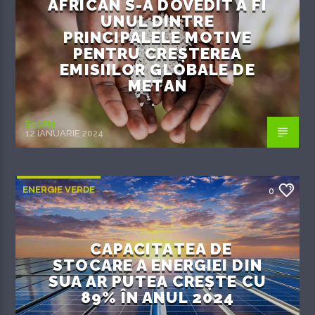
AFRICAN S-A DOVEDIT A FI
UNUL DINTRE
PRINCIPALELE MOTIVE
PENTRU CREȘTEREA
EMISIILOR GLOBALE DE
METAN
EcoFM
12 IANUARIE 2024
ENERGIE VERDE
0
CAPACITATEA DE
STOCARE A ENERGIEI DIN
SUA AR PUTEA CREȘTE CU
89% ÎN ANUL 2024