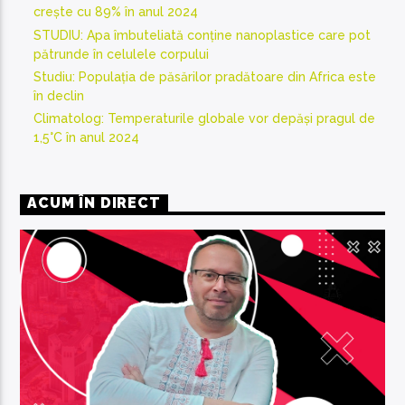
crește cu 89% în anul 2024
STUDIU: Apa îmbuteliată conține nanoplastice care pot
pătrunde în celulele corpului
Studiu: Populația de păsărilor pradătoare din Africa este
în declin
Climatolog: Temperaturile globale vor depăși pragul de
1,5°C în anul 2024
ACUM ÎN DIRECT