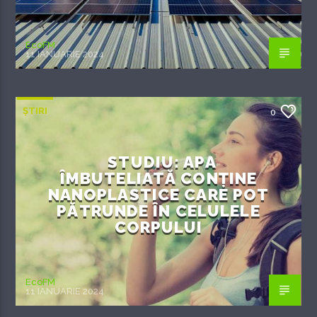
EcoFM
11 IANUARIE 2024
ȘTIRI
0
STUDIU: APA
ÎMBUTELIATĂ CONȚINE
NANOPLASTICE CARE POT
PĂTRUNDE ÎN CELULELE
CORPULUI
EcoFM
11 IANUARIE 2024