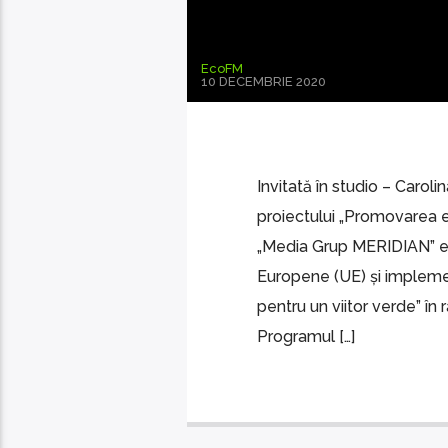
EcoFM
10 DECEMBRIE 2020
Invitată în studio – Carol
proiectului „Promovarea ef
„Media Grup MERIDIAN” est
Europene (UE) și implem
pentru un viitor verde” în 
Programul […]