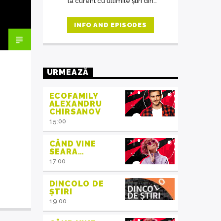
la curent cu ultimile știri din
domeniul protecția mediului, iar în
cadrul interviurilor de la ora 14,
INFO AND EPISODES
invitații emisiunii ne crează acea
atmosferă de familie.
URMEAZĂ
ECOFAMILY
ALEXANDRU
CHIRSANOV
15:00
CÂND VINE
SEARA…
17:00
DINCOLO DE
ȘTIRI
19:00