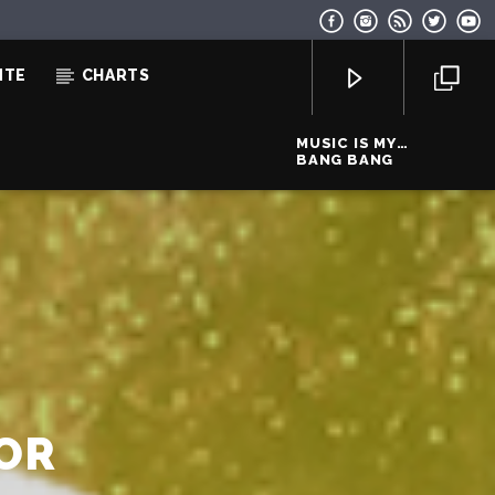
NTE
CHARTS
MUSIC IS MY
GIRLFRIEND
BANG BANG
EcoFM Chisinau
LOR