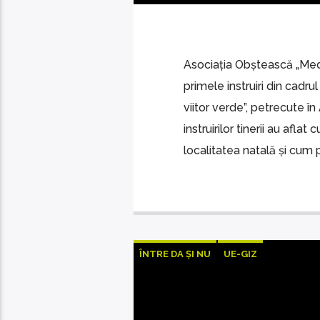
Asociația Obștească „Med
primele instruiri din cad
viitor verde”, petrecute în
instruirilor tinerii au afl
localitatea natală și cum p
ÎNTRE DA ȘI NU
UE-GIZ