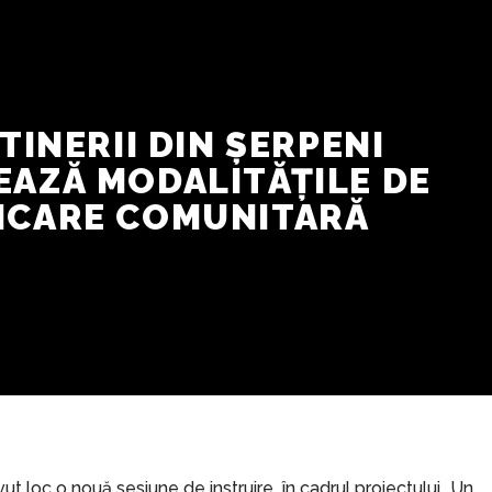
TINERII DIN ȘERPENI
EAZĂ MODALITĂȚILE DE
ICARE COMUNITARĂ
vut loc o nouă sesiune de instruire în cadrul proiectului „Un