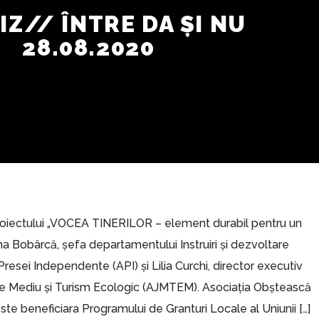
IZ// ÎNTRE DA ȘI NU
28.08.2020
roiectului „VOCEA TINERILOR – element durabil pentru un
istina Bobârcă, șefa departamentului Instruiri și dezvoltare
 Presei Independente (API) și Lilia Curchi, director executiv
or de Mediu și Turism Ecologic (AJMTEM). Asociația Obștească
e beneficiara Programului de Granturi Locale al Uniunii […]