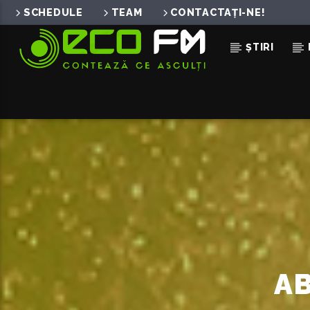
SCHEDULE
TEAM
CONTACTAȚI-NE!
ȘTIRI
ACUM ÎN DIRECT
MUSIC IS MY GIRLFRIEND
BANG BANG
AB