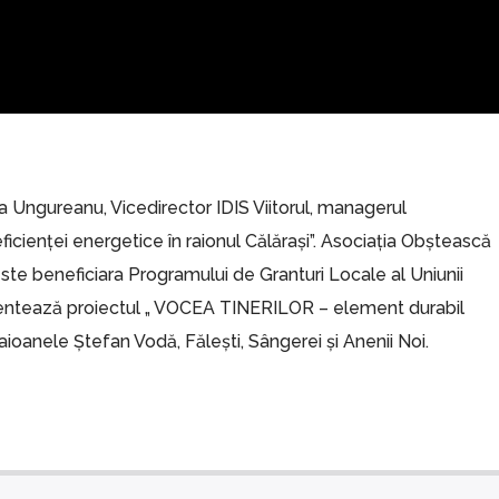
ina Ungureanu, Vicedirector IDIS Viitorul, managerul
icienței energetice în raionul Călărași”. Asociația Obștească
e beneficiara Programului de Granturi Locale al Uniunii
entează proiectul „ VOCEA TINERILOR – element durabil
raioanele Ștefan Vodă, Fălești, Sângerei și Anenii Noi.