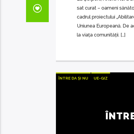
sat curat – oameni sănăto
cadrul proiectului „Abilit
Uniunea Europeană. De acea
la viața comunității. […]
ÎNTRE DA ȘI NU
UE-GIZ
ÎNTRE