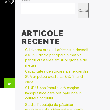
0
Caută
ARTICOLE
RECENTE
Cultivarea orezului african s-a dovedit
a fi unul dintre principalele motive
pentru creșterea emisiilor globale de
metan
Capacitatea de stocare a energiei din
SUA ar putea crește cu 89% în anul
2024
STUDIU: Apa îmbuteliată conține
nanoplastice care pot pătrunde în
celulele corpului
Studiu: Populația de păsărilor
pradătoare din Africa este în declin