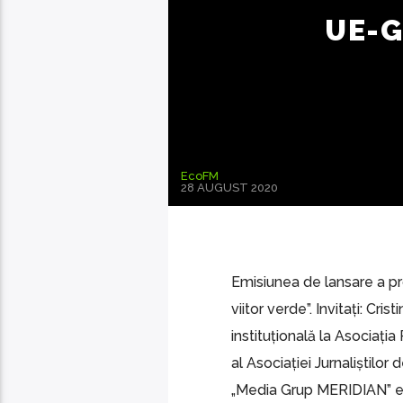
UE-G
EcoFM
28 AUGUST 2020
Emisiunea de lansare a p
viitor verde”. Invitați: Cr
instituțională la Asociația
al Asociației Jurnaliștil
„Media Grup MERIDIAN” est