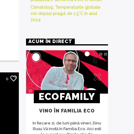
Climatolog: Temperaturile globale
vor depăși pragul de 1,5°C în anul
2024
ACUM ÎN DIRECT
0
ECOFAMILY
VINO ÎN FAMILIA ECO
In fiecare zi, de luni până vineri, Dinu
Rusu Vă invită în Familia Eco. Aici esti