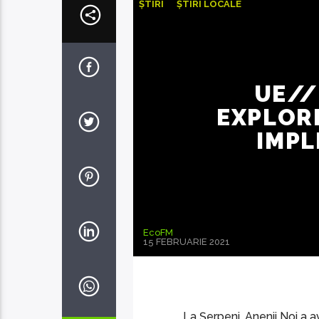
ȘTIRI
ȘTIRI LOCALE
UE//
EXPLOR
IMPL
EcoFM
15 FEBRUARIE 2021
La Șerpeni, Anenii Noi a a