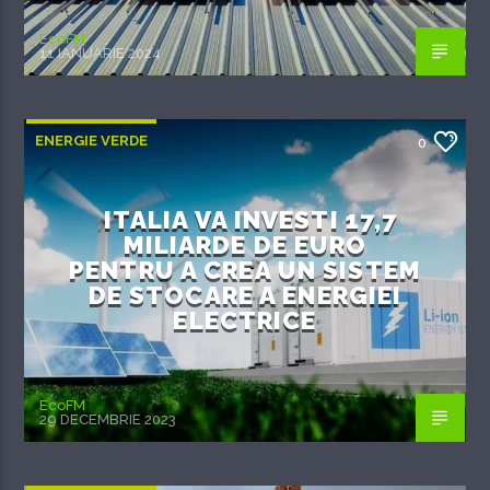
EcoFM
11 IANUARIE 2024
ENERGIE VERDE
0
ITALIA VA INVESTI 17,7
MILIARDE DE EURO
PENTRU A CREA UN SISTEM
DE STOCARE A ENERGIEI
ELECTRICE
EcoFM
29 DECEMBRIE 2023