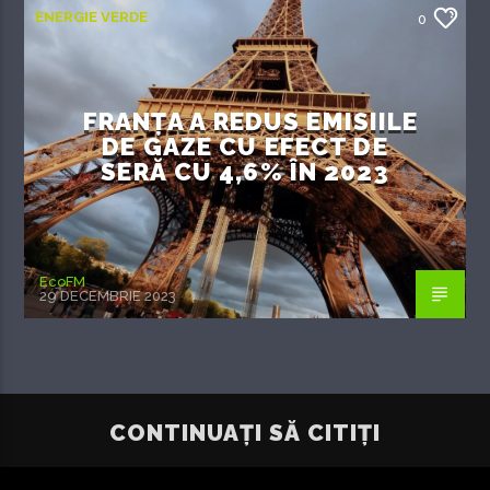
ENERGIE VERDE
0
FRANȚA A REDUS EMISIILE
DE GAZE CU EFECT DE
SERĂ CU 4,6% ÎN 2023
EcoFM
29 DECEMBRIE 2023
CONTINUAȚI SĂ CITIȚI