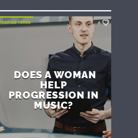
ENERGIE VERDE
8
DOES A WOMAN
HELP
PROGRESSION IN
MUSIC?