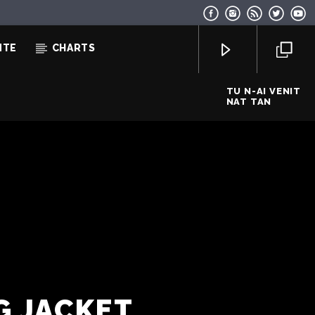
NTE
CHARTS
TU N-AI VENIT
NAT TAN
EcoFM Chisinau
G JACKET