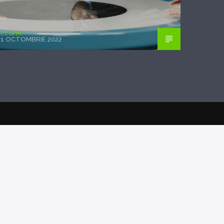
EcoFM
1 OCTOMBRIE 2022
POSTAREA PRECEDENTĂ
SONG, “COME TO MY
PLACE”