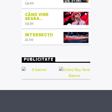
19:00
CÂND VINE
SEARA…
19:30
INTERSECȚII
21:00
PUBLICITATE