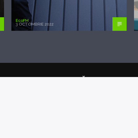
EcoFM
3 OCTOMBRIE 2022
CONTINUAȚI SĂ CITIȚI
M MY
NEW 
ET