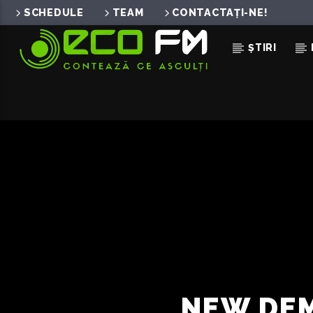
SCHEDULE
TEAM
CONTACTAȚI-NE!
ȘTIRI
ACUM ÎN DIRECT
TU N-AI VENIT
NAT TAN
NEW DEM