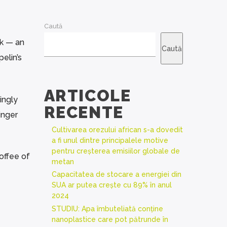
Caută
ck — an
Caută
elin’s
ARTICOLE
ingly
RECENTE
inger
Cultivarea orezului african s-a dovedit
a fi unul dintre principalele motive
pentru creșterea emisiilor globale de
offee of
metan
Capacitatea de stocare a energiei din
SUA ar putea crește cu 89% în anul
2024
STUDIU: Apa îmbuteliată conține
nanoplastice care pot pătrunde în