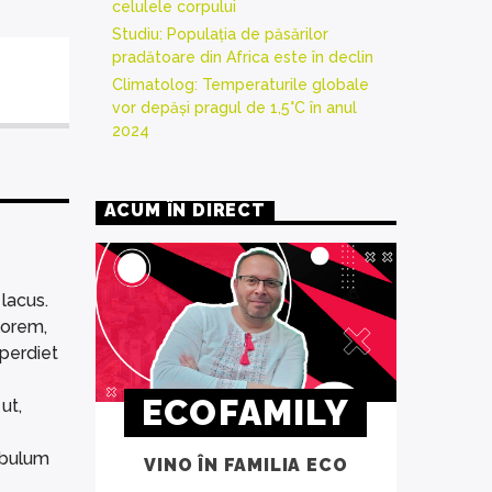
celulele corpului
Studiu: Populația de păsărilor
pradătoare din Africa este în declin
Climatolog: Temperaturile globale
vor depăși pragul de 1,5°C în anul
2024
ACUM ÎN DIRECT
lacus.
lorem,
mperdiet
ECOFAMILY
ut,
tibulum
VINO ÎN FAMILIA ECO