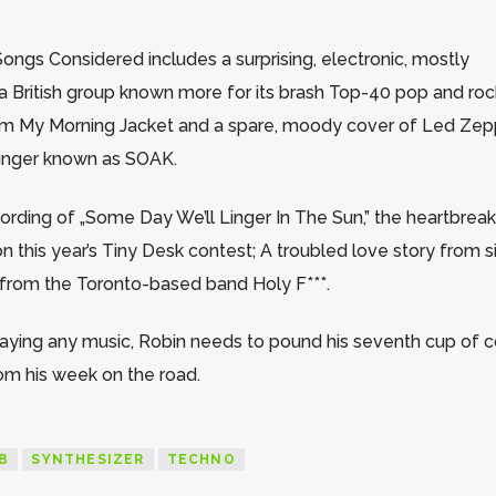
Songs Considered includes a surprising, electronic, mostly
a British group known more for its brash Top-40 pop and ro
m My Morning Jacket and a spare, moody cover of Led Zepp
 singer known as SOAK.
ording of „Some Day We’ll Linger In The Sun,” the heartbreak
 this year’s Tiny Desk contest; A troubled love story from s
 from the Toronto-based band Holy F***.
aying any music, Robin needs to pound his seventh cup of c
m his week on the road.
B
SYNTHESIZER
TECHNO