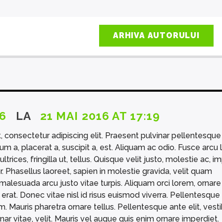
ARHIVA AUTORULUI
6
LA
21 MAI 2016 AT 17:19
 consectetur adipiscing elit. Praesent pulvinar pellentesque 
um a, placerat a, suscipit a, est. Aliquam ac odio. Fusce arcu 
rices, fringilla ut, tellus. Quisque velit justo, molestie ac, i
r. Phasellus laoreet, sapien in molestie gravida, velit quam
alesuada arcu justo vitae turpis. Aliquam orci lorem, ornare 
rat. Donec vitae nisl id risus euismod viverra. Pellentesque
am. Mauris pharetra ornare tellus. Pellentesque ante elit, ves
nar vitae, velit. Mauris vel augue quis enim ornare imperdiet.