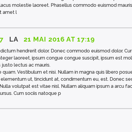
t lacus molestie laoreet. Phasellus commodo euismod mauris
it amet l
7
LA
21 MAI 2016 AT 17:19
ictum hendrerit dolor. Donec commodo euismod dolor. Cur
 Integer laoreet, ipsum congue congue suscipit, ipsum est mol
justo lectus ac mauris.
e quam. Vestibulum et nisi. Nullam in magna quis libero posu
 elementum ut, tincidunt at, condimentum eu, est. Donec sed
Nulla volutpat est vitae nisl. Nullam aliquam ipsum a arcu faci
cursus. Cum sociis natoque p