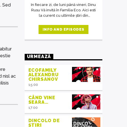
. Sed
In fiecare zi, de luni până vineri, Dinu
Rusu Vă invită în Familia Eco. Aici esti
la curent cu ultimile știri din
domeniul protecția mediului, iar în
cadrul interviurilor de la ora 14,
INFO AND EPISODES
invitații emisiunii ne crează acea
atmosferă de familie.
abitur
estie
URMEAZĂ
ere
ECOFAMILY
ALEXANDRU
 nisl ac
CHIRSANOV
lisis
15:00
CÂND VINE
SEARA…
17:00
DINCOLO DE
ȘTIRI