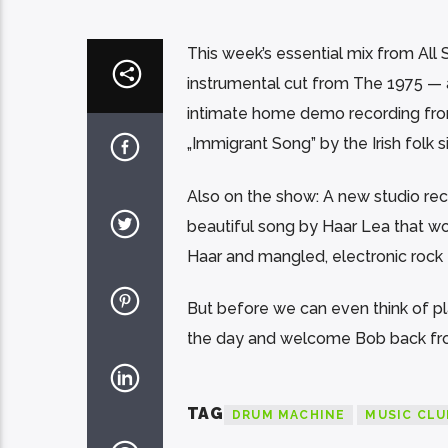
This week’s essential mix from All 
instrumental cut from The 1975 — 
intimate home demo recording fro
„Immigrant Song” by the Irish folk
Also on the show: A new studio rec
beautiful song by Haar Lea that won
Haar and mangled, electronic rock
But before we can even think of pl
the day and welcome Bob back fro
TAG
DRUM MACHINE
MUSIC CLU