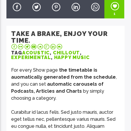
1
TAKE A BRAKE, ENJOY YOUR
TIME.
EcoFM Chisinau
TAG
ACOUSTIC
,
CHILLOUT
,
EXPERIMENTAL
,
HAPPY MUSIC
For every Show page
the timetable is
auomatically generated from the schedule
,
and you can set
automatic carousels of
Podcasts, Articles and Charts
by simply
choosing a category.
Curabitur id lacus felis. Sed justo mauris, auctor
eget tellus nec, pellentesque varius mauris. Sed
eu congue nulla, et tincidunt justo. Aliquam