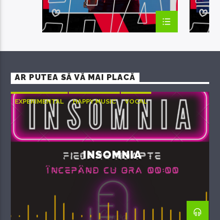
AR PUTEA SĂ VĂ MAI PLACĂ
EXPERIMENTAL
HAPPY MUSIC
VOCAL
INSOMNIA