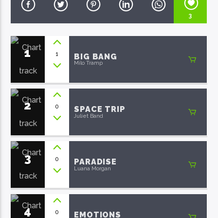
3
1
1
BIG BANG
Milo Tramp
EcoFM Chisinau
2
0
SPACE TRIP
Juliet Band
3
0
PARADISE
Luana Morgan
4
0
EMOTIONS