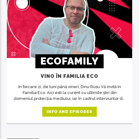
ECOFAMILY
VINO ÎN FAMILIA ECO
In fiecare zi, de luni până vineri, Dinu Rusu Vă invită în
Familia Eco. Aici esti la curent cu ultimile știri din
domeniul protecția mediului, iar în cadrul interviurilor de
la ora 14, invitații emisiunii ne crează acea atmosferă de
familie.
INFO AND EPISODES