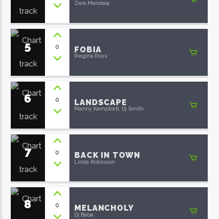
Zara Mandala
5
0
FOBIA
Regina Ross
6
0
LANDSCAPE
Manny Kampbell, Dj Smith
7
0
BACK IN TOWN
Linda Robinson
8
0
MELANCHOLY
Dj Baba