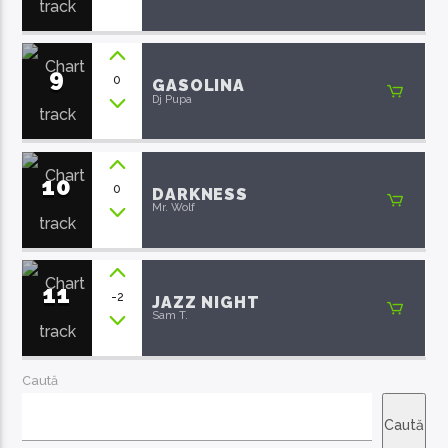
9
0
GASOLINA
Dj Pupa
10
0
DARKNESS
Mr. Wolf
11
-2
JAZZ NIGHT
Sam T.
Caută
Caută