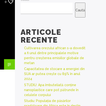
0
Caută
ARTICOLE
RECENTE
Cultivarea orezului african s-a dovedit
a fi unul dintre principalele motive
pentru creșterea emisiilor globale de
metan
Capacitatea de stocare a energiei din
SUA ar putea crește cu 89% în anul
2024
STUDIU: Apa îmbuteliată conține
nanoplastice care pot pătrunde în
celulele corpului
Studiu: Populația de păsărilor
pradătoare din Africa este în declin