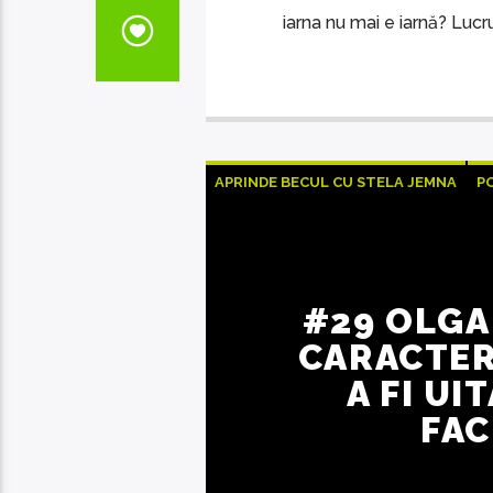
iarna nu mai e iarnă? Lucr
APRINDE BECUL CU STELA JEMNA
P
#29 OLGA
CARACTER
A FI UI
FAC