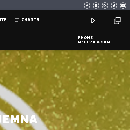
NTE
CHARTS
PHONE
MEDUZA & SAM
TOMPKINS & EM
BEIHOLD
EcoFM Chisinau
 JEMNA