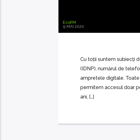
EcoFM
9 MAI 2020
Cu toții suntem subiecți d
(IDNP), numărul de telefo
ampretele digitale. Toate
permitem accesul doar pe
ani, […]