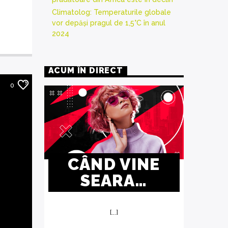
Climatolog: Temperaturile globale
vor depăși pragul de 1,5°C în anul
2024
ACUM ÎN DIRECT
0
CÂND VINE
SEARA…
[...]