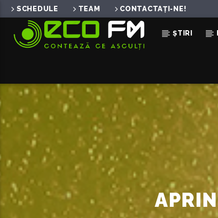
SCHEDULE
TEAM
CONTACTAȚI-NE!
ȘTIRI
ACUM ÎN DIRECT
PHONE
MEDUZA & SAM TOMPKINS & EM
BEIHOLD
APRIN