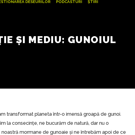
ESTIONAREA DESEURILOR
PODCASTURI
ȘTIRI
IE ȘI MEDIU: GUNOIUL
 am transformat planeta într-o imensă groapă de gunoi.
im la consecințe, ne bucurăm de natură, dar nu o
 noastră mormane de gunoaie și ne întrebăm apoi de ce