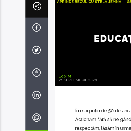
APRINDE BECUL CU STELA JEMNA
G
ȘTIRI LOCALE
UE-GIZ
EDUCAȚ
EcoFM
21 SEPTEMBRIE 2020
În mai puțin de 50 de ani
Acționăm fără să ne gând
respectăm, lăsăm în urma