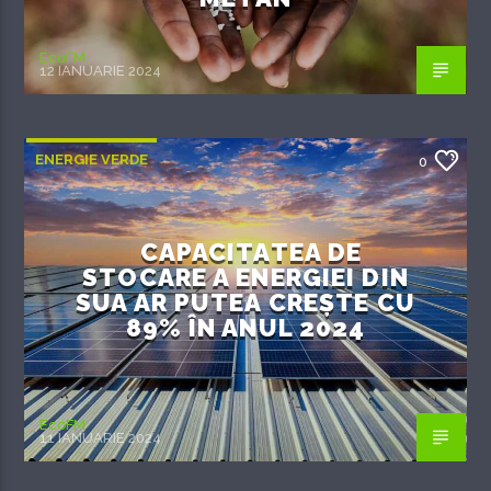
EcoFM
12 IANUARIE 2024
ENERGIE VERDE
0
CAPACITATEA DE
STOCARE A ENERGIEI DIN
SUA AR PUTEA CREȘTE CU
89% ÎN ANUL 2024
EcoFM
11 IANUARIE 2024