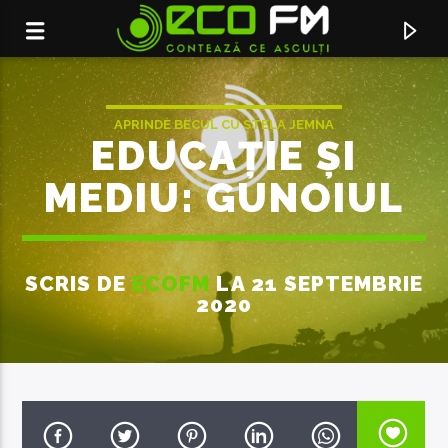
APRINDE BECUL CU STELA JEMNA
EDUCAȚIE ȘI
GESTIONAREA DESEURILOR
PODCASTURI
ȘTIRI
MEDIU: GUNOIUL
ȘTIRI LOCALE
UE-GIZ
SCRIS DE
ECOFM
LA 21 SEPTEMBRIE
2020
ACUM ÎN DIRECT
SINGUR �N PAT
MARIO MORAR