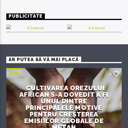
PUBLICITATE
AR PUTEA SĂ VĂ MAI PLACĂ
ȘTIRI
0
CULTIVAREA OREZULUI
AFRICAN S-A DOVEDIT A FI
UNUL DINTRE
PRINCIPALELE MOTIVE
PENTRU CREȘTEREA
EMISIILOR GLOBALE DE
METAN