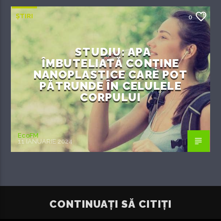
ȘTIRI
0
STUDIU: APA
ÎMBUTELIATĂ CONȚINE
NANOPLASTICE CARE POT
PĂTRUNDE ÎN CELULELE
CORPULUI
EcoFM
11 IANUARIE 2024
CONTINUAȚI SĂ CITIȚI