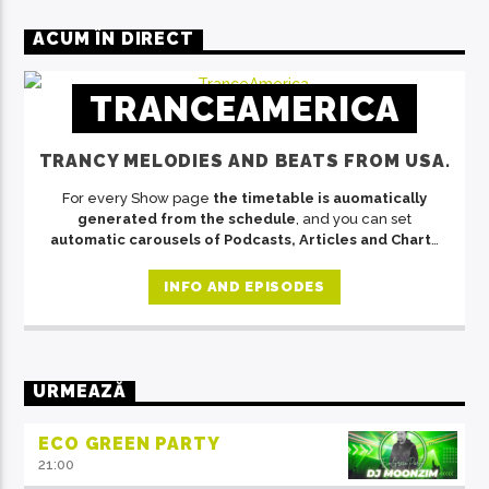
ACUM ÎN DIRECT
TRANCEAMERICA
TRANCY MELODIES AND BEATS FROM USA.
For every Show page
the timetable is auomatically
generated from the schedule
, and you can set
automatic carousels of Podcasts, Articles and Charts
by simply choosing a category. Curabitur id lacus felis.
Sed justo mauris, auctor eget tellus nec, pellentesque
INFO AND EPISODES
varius mauris. Sed eu congue nulla, et tincidunt justo.
Aliquam semper faucibus odio id varius. Suspendisse
varius laoreet sodales.
URMEAZĂ
ECO GREEN PARTY
21:00