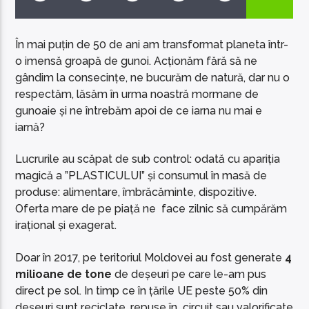
În mai puțin de 50 de ani am transformat planeta într-
o imensă groapă de gunoi. Acționăm fără să ne
gândim la consecințe, ne bucurăm de natură, dar nu o
respectăm, lăsăm în urma noastră mormane de
EcoFM Chisinau
gunoaie și ne întrebăm apoi de ce iarna nu mai e
iarnă?
Lucrurile au scăpat de sub control: odată cu apariția
magică a ”PLASTICULUI” și consumul în masă de
produse: alimentare, îmbrăcăminte, dispozitive.
Oferta mare de pe piață ne face zilnic să cumpărăm
irațional și exagerat.
Doar în 2017, pe teritoriul Moldovei au fost generate
4
milioane de tone
de deșeuri pe care le-am pus
direct pe sol. In timp ce în țările UE peste 50% din
deșeuri sunt reciclate, repuse în circuit sau valorificate