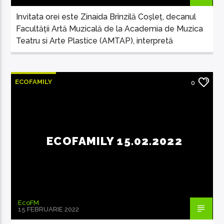
Invitata orei este Zinaida Brînzilă Coșleț, decanul
Facultății Artă Muzicală de la Academia de Muzica
Teatru si Arte Plastice (AMTAP), interpretă
ECOFAMILY
0
ECOFAMILY 15.02.2022
EcoFM
15 FEBRUARIE 2022