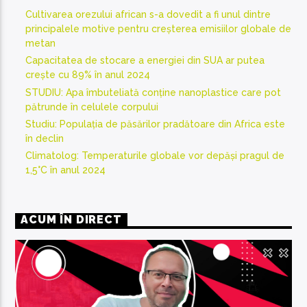
Cultivarea orezului african s-a dovedit a fi unul dintre
principalele motive pentru creșterea emisiilor globale de
metan
Capacitatea de stocare a energiei din SUA ar putea
crește cu 89% în anul 2024
STUDIU: Apa îmbuteliată conține nanoplastice care pot
pătrunde în celulele corpului
Studiu: Populația de păsărilor pradătoare din Africa este
în declin
Climatolog: Temperaturile globale vor depăși pragul de
1,5°C în anul 2024
ACUM ÎN DIRECT