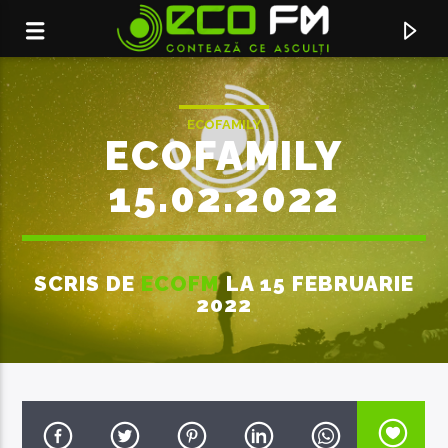
ECOFAMILY
ECOFAMILY
15.02.2022
SCRIS DE
ECOFM
LA 15 FEBRUARIE
2022
ACUM ÎN DIRECT
SERVICIUL DE PUBLICITATE:
069155998