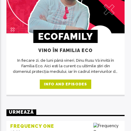
ECOFAMILY
VINO ÎN FAMILIA ECO
In fiecare zi, de luni până vineri, Dinu Rusu Vă invită în
Familia Eco. Aici esti la curent cu ultimile știri din
domeniul protecția mediului, iar în cadrul interviurilor de
la ora 14, invitații emisiunii ne crează acea atmosferă de
familie.
INFO AND EPISODES
URMEAZĂ
FREQUENCY ONE