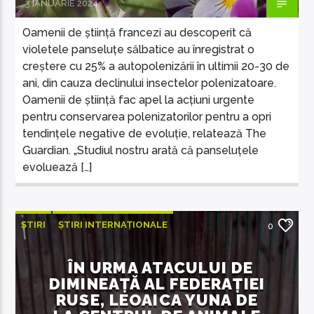
3 IANUARIE 2024
Oamenii de știință francezi au descoperit că
violetele panseluțe sălbatice au înregistrat o
creștere cu 25% a autopolenizării în ultimii 20-30 de
ani, din cauza declinului insectelor polenizatoare.
Oamenii de știință fac apel la acțiuni urgente
pentru conservarea polenizatorilor pentru a opri
tendințele negative de evoluție, relatează The
Guardian. „Studiul nostru arată că panseluțele
evoluează […]
ȘTIRI
ȘTIRI INTERNAȚIONALE
0
ÎN URMA ATACULUI DE
DIMINEAȚĂ AL FEDERAȚIEI
RUSE, LEOAICA YUNA DE