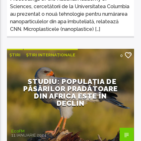
Sciences, cercetătorii de la Universitatea Columbia
au prezentat o nouă tehnologie pentru numărarea
nanoparticulelor din apa îmbuteliată, relatează
CNN. Microplasticele (nanoplastice) […]
ȘTIRI
ȘTIRI INTERNAȚIONALE
0
STUDIU: POPULAȚIA DE
PĂSĂRILOR PRADĂTOARE
DIN AFRICA ESTE ÎN
DECLIN
EcoFM
11 IANUARIE 2024