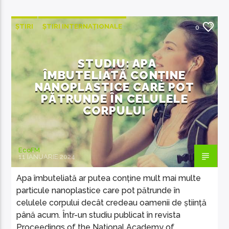
ȘTIRI
ȘTIRI INTERNAȚIONALE
0
STUDIU: APA
ÎMBUTELIATĂ CONȚINE
NANOPLASTICE CARE POT
PĂTRUNDE ÎN CELULELE
CORPULUI
EcoFM
11 IANUARIE 2024
Apa îmbuteliată ar putea conține mult mai multe
particule nanoplastice care pot pătrunde în
celulele corpului decât credeau oamenii de știință
până acum. Într-un studiu publicat în revista
Proceedings of the National Academy of