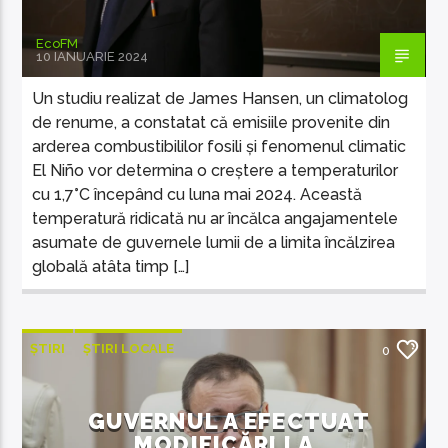
EcoFM
10 IANUARIE 2024
Un studiu realizat de James Hansen, un climatolog
de renume, a constatat că emisiile provenite din
arderea combustibililor fosili și fenomenul climatic
El Niño vor determina o creștere a temperaturilor
cu 1,7°C începând cu luna mai 2024. Această
temperatură ridicată nu ar încălca angajamentele
asumate de guvernele lumii de a limita încălzirea
globală atâta timp […]
ȘTIRI
ȘTIRI LOCALE
0
GUVERNUL A EFECTUAT
MODIFICĂRI LA