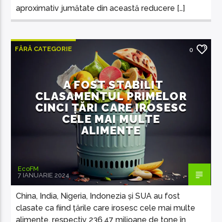
aproximativ jumătate din această reducere […]
FĂRĂ CATEGORIE
0
A FOST STABILIT
CLASAMENTUL PRIMELOR
CINCI ȚĂRI CARE IROSESC
CELE MAI MULTE
ALIMENTE
EcoFM
7 IANUARIE 2024
China, India, Nigeria, Indonezia și SUA au fost
clasate ca fiind țările care irosesc cele mai multe
alimente, respectiv 236,47 milioane de tone în