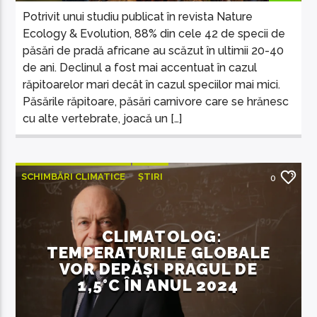
Potrivit unui studiu publicat în revista Nature
Ecology & Evolution, 88% din cele 42 de specii de
păsări de pradă africane au scăzut în ultimii 20-40
de ani. Declinul a fost mai accentuat în cazul
răpitoarelor mari decât în cazul speciilor mai mici.
Păsările răpitoare, păsări carnivore care se hrănesc
cu alte vertebrate, joacă un […]
SCHIMBĂRI CLIMATICE
ȘTIRI
0
ȘTIRI INTERNAȚIONALE
CLIMATOLOG:
TEMPERATURILE GLOBALE
VOR DEPĂȘI PRAGUL DE
1,5°C ÎN ANUL 2024