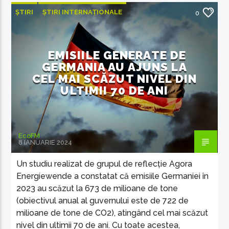
ȘTIRI
ȘTIRI INTERNAȚIONALE
0
EMISIILE GENERATE DE
GERMANIA AU AJUNS LA
CEL MAI SCĂZUT NIVEL DIN
ULTIMII 70 DE ANI
EcoFM
8 IANUARIE 2024
Un studiu realizat de grupul de reflecție Agora
Energiewende a constatat că emisiile Germaniei în
2023 au scăzut la 673 de milioane de tone
(obiectivul anual al guvernului este de 722 de
milioane de tone de CO2), atingând cel mai scăzut
nivel din ultimii 70 de ani. Cu toate acestea,