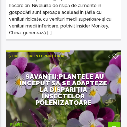
fiecare an. Nivelurile de risipă de alimente în
gospodării sunt aproape aceleași în țările cu
venituri ridicate, cu venituri medii superioare și cu
venituri medii inferioare, potrivit Insider Monkey.
China generează […]
ȘTIRI
ȘTIRI INTERNAȚIONALE
0
SAVANȚII:PLANTELE AU
ÎNCEPUT SĂ SE ADAPTEZE
LA DISPARIȚIA
INSECTELOR
POLENIZATOARE
EcoFM