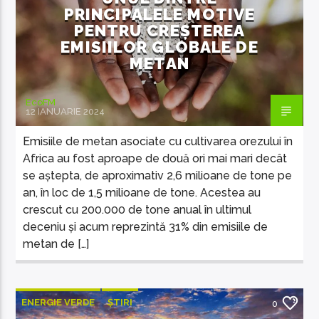
PRINCIPALELE MOTIVE
PENTRU CREȘTEREA
EMISIILOR GLOBALE DE
METAN
EcoFM Chisinau
EcoFM
12 IANUARIE 2024
Emisiile de metan asociate cu cultivarea orezului în
Africa au fost aproape de două ori mai mari decât
se aștepta, de aproximativ 2,6 milioane de tone pe
an, în loc de 1,5 milioane de tone. Acestea au
crescut cu 200.000 de tone anual în ultimul
deceniu și acum reprezintă 31% din emisiile de
metan de […]
ENERGIE VERDE
ȘTIRI
0