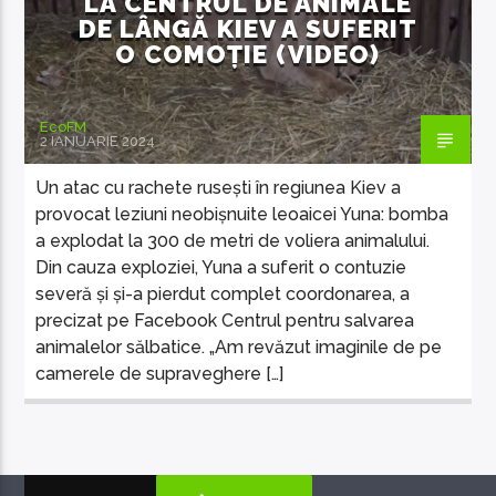
LA CENTRUL DE ANIMALE
DE LÂNGĂ KIEV A SUFERIT
O COMOȚIE (VIDEO)
EcoFM
2 IANUARIE 2024
Un atac cu rachete rusești în regiunea Kiev a
provocat leziuni neobișnuite leoaicei Yuna: bomba
a explodat la 300 de metri de voliera animalului.
Din cauza exploziei, Yuna a suferit o contuzie
severă și și-a pierdut complet coordonarea, a
precizat pe Facebook Centrul pentru salvarea
animalelor sălbatice. „Am revăzut imaginile de pe
camerele de supraveghere […]