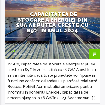
ȘTIRI INTERNAȚIONALE
CAPACITATEA DE
STOCARE A ENERGIEI DIN
SUA AR PUTEA CREȘTE CU
89% ÎN ANUL 2024
EcoFM
11 IANUARIE 2024
În SUA, capacitatea de stocare a energiei ar putea
crește cu 89% în 2024, adică cu 15 GW. Acest lucru
se va întâmpla dacă toate proiectele vor fi puse în
funcțiune conform calendarului planificat, relatează
Reuters. Potrivit Administrației americane pentru
Informații în domeniul Energiei, capacitatea de
stocare ajungea la 16 GW în 2023. Acestea sunt […]