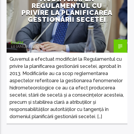
REGULAMENTUL CU
PRIVIRE LA PLANIFICAREA
GESTIONĂRII SECETEI
EcoFM
10 IANUARIE 2024
Guvernul a efectuat modificări la Regulamentul cu
privire la planificarea gestionării secetei, aprobat în
2013. Modificările au ca scop reglementarea
aspectelor referitoare la gestionarea fenomenelor
hidrometeorologice ce au ca efect producerea
secetei, stării de secetă și a consecințelor acesteia,
precum și stabilirea clară a atribuțiilor și
responsabilităților autorităților cu tangență în
domeniul planificării gestionării secetei. […]