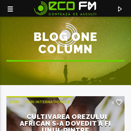
BLOG ONE
COLUMN
ȘTIRI
ȘTIRI INTERNAȚIONALE
0
ACUM ÎN DIRECT
CULTIVAREA OREZULUI
TU, OMULE
AFRICAN S-A DOVEDIT A FI
ADDA
UNUL DINTRE