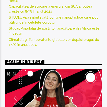
metan
Capacitatea de stocare a energiei din SUA ar putea
crește cu 89% în anul 2024
STUDIU: Apa îmbuteliată conține nanoplastice care pot
pătrunde în celulele corpului
Studiu: Populația de păsărilor pradătoare din Africa este
în declin
Climatolog: Temperaturile globale vor depăși pragul de
1,5°C în anul 2024
ACUM ÎN DIRECT