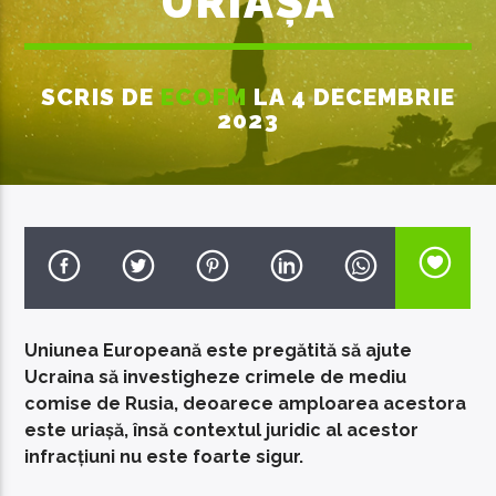
URIAȘĂ
SCRIS DE
ECOFM
LA 4 DECEMBRIE
2023
EcoFM Chisinau
Uniunea Europeană este pregătită să ajute
Ucraina să investigheze crimele de mediu
comise de Rusia, deoarece amploarea acestora
este uriașă, însă contextul juridic al acestor
infracțiuni nu este foarte sigur.