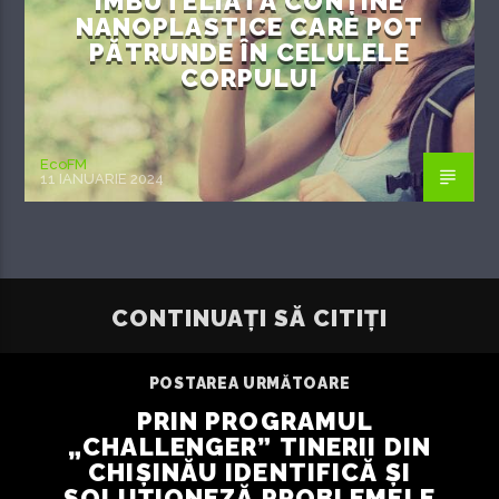
ÎMBUTELIATĂ CONȚINE
NANOPLASTICE CARE POT
PĂTRUNDE ÎN CELULELE
CORPULUI
EcoFM
11 IANUARIE 2024
CONTINUAȚI SĂ CITIȚI
POSTAREA URMĂTOARE
PRIN PROGRAMUL
„CHALLENGER” TINERII DIN
CHIȘINĂU IDENTIFICĂ ȘI
SOLUȚIONEZĂ PROBLEMELE