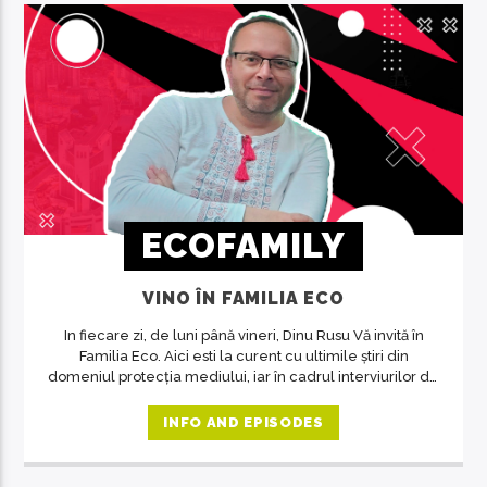
ECOFAMILY
VINO ÎN FAMILIA ECO
In fiecare zi, de luni până vineri, Dinu Rusu Vă invită în
Familia Eco. Aici esti la curent cu ultimile știri din
domeniul protecția mediului, iar în cadrul interviurilor de
la ora 14, invitații emisiunii ne crează acea atmosferă de
familie.
INFO AND EPISODES