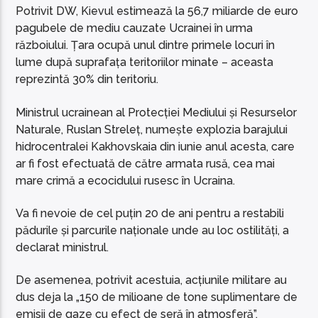
Potrivit DW, Kievul estimează la 56,7 miliarde de euro
pagubele de mediu cauzate Ucrainei în urma
războiului. Țara ocupă unul dintre primele locuri în
lume după suprafața teritoriilor minate – aceasta
reprezintă 30% din teritoriu.
Ministrul ucrainean al Protecției Mediului și Resurselor
Naturale, Ruslan Streleț, numește explozia barajului
hidrocentralei Kakhovskaia din iunie anul acesta, care
ar fi fost efectuată de către armata rusă, cea mai
mare crimă a ecocidului rusesc în Ucraina.
Va fi nevoie de cel puțin 20 de ani pentru a restabili
pădurile și parcurile naționale unde au loc ostilități, a
declarat ministrul.
De asemenea, potrivit acestuia, acțiunile militare au
dus deja la „150 de milioane de tone suplimentare de
emisii de gaze cu efect de seră în atmosferă”.