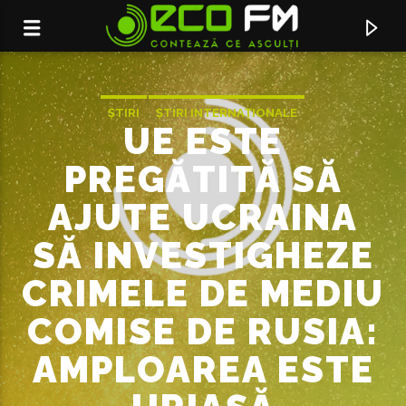
ȘTIRI
ȘTIRI INTERNAȚIONALE
UE ESTE
PREGĂTITĂ SĂ
AJUTE UCRAINA
SĂ INVESTIGHEZE
CRIMELE DE MEDIU
COMISE DE RUSIA:
ACUM ÎN DIRECT
AMPLOAREA ESTE
AUD
ALINA EREMIA X MIHAIL