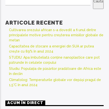
Caută
ARTICOLE RECENTE
Cultivarea orezului african s-a dovedit a fi unul dintre
principalele motive pentru creșterea emisiilor globale de
metan
Capacitatea de stocare a energiei din SUA ar putea
crește cu 89% în anul 2024
STUDIU: Apa îmbuteliată conține nanoplastice care pot
pătrunde în celulele corpului
Studiu: Populația de păsărilor pradătoare din Africa este
în declin
Climatolog: Temperaturile globale vor depăși pragul de
1,5°C în anul 2024
ACUM ÎN DIRECT