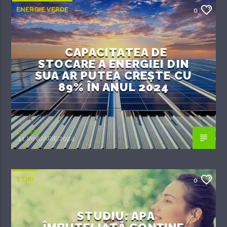
ENERGIE VERDE
0
CAPACITATEA DE
STOCARE A ENERGIEI DIN
SUA AR PUTEA CREȘTE CU
89% ÎN ANUL 2024
EcoFM
11 IANUARIE 2024
ȘTIRI
0
STUDIU: APA