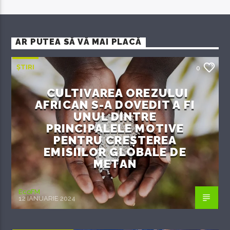
AR PUTEA SĂ VĂ MAI PLACĂ
ȘTIRI
0
CULTIVAREA OREZULUI
AFRICAN S-A DOVEDIT A FI
UNUL DINTRE
PRINCIPALELE MOTIVE
PENTRU CREȘTEREA
EMISIILOR GLOBALE DE
METAN
EcoFM
12 IANUARIE 2024