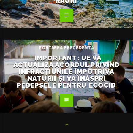
RÂURI
POSTAREA PRECEDENTĂ
IMPORTANT: UE VA
ACTUALIZA ACORDUL PRIVIND
INFRACȚIUNILE ÎMPOTRIVA
NATURII ȘI VA ÎNĂSPRI
PEDEPSELE PENTRU ECOCID