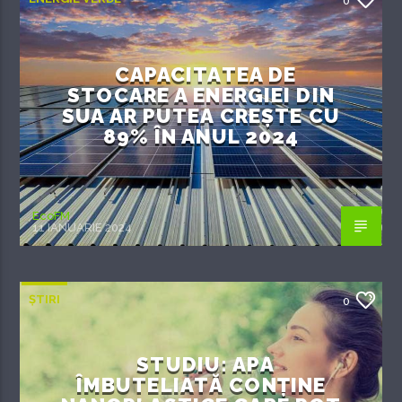
0
CAPACITATEA DE
STOCARE A ENERGIEI DIN
SUA AR PUTEA CREȘTE CU
89% ÎN ANUL 2024
EcoFM
11 IANUARIE 2024
ȘTIRI
0
STUDIU: APA
ÎMBUTELIATĂ CONȚINE