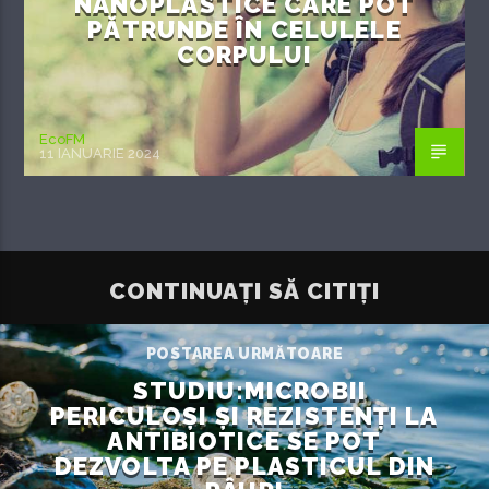
NANOPLASTICE CARE POT
PĂTRUNDE ÎN CELULELE
CORPULUI
EcoFM
11 IANUARIE 2024
CONTINUAȚI SĂ CITIȚI
POSTAREA URMĂTOARE
STUDIU:MICROBII
PERICULOȘI ȘI REZISTENȚI LA
ANTIBIOTICE SE POT
DEZVOLTA PE PLASTICUL DIN