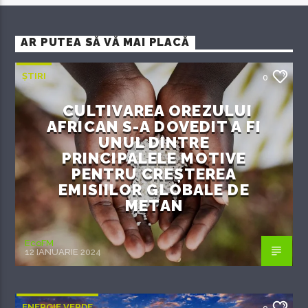
AR PUTEA SĂ VĂ MAI PLACĂ
ȘTIRI
0
CULTIVAREA OREZULUI
AFRICAN S-A DOVEDIT A FI
UNUL DINTRE
PRINCIPALELE MOTIVE
PENTRU CREȘTEREA
EMISIILOR GLOBALE DE
METAN
EcoFM
12 IANUARIE 2024
ENERGIE VERDE