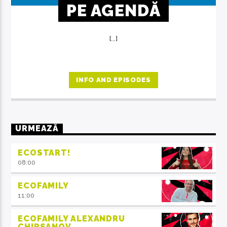
PE AGENDĂ
[...]
INFO AND EPISODES
URMEAZĂ
ECOSTART!
08:00
ECOFAMILY
11:00
ECOFAMILY ALEXANDRU
CHIRSANOV