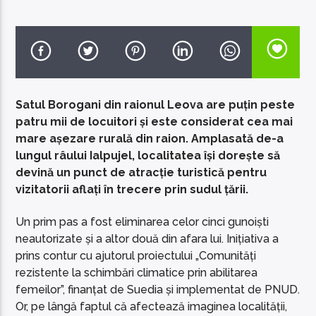
EcoFM Chisinau
Satul Borogani din raionul Leova are puțin peste
patru mii de locuitori și este considerat cea mai
mare așezare rurală din raion. Amplasată de-a
lungul râului Ialpujel, localitatea își dorește să
devină un punct de atracție turistică pentru
vizitatorii aflați în trecere prin sudul țării.
Un prim pas a fost eliminarea celor cinci gunoiști
neautorizate și a altor două din afara lui. Inițiativa a
prins contur cu ajutorul proiectului „Comunități
rezistente la schimbări climatice prin abilitarea
femeilor”, finanțat de Suedia și implementat de PNUD.
Or, pe lângă faptul că afectează imaginea localității,