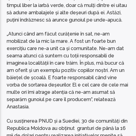
timpul liber la iarbă verde, doar că mulți dintre ei uitau
să adune ambalajele și alte deșeuri după ei. Astăzi,
puțini îndrăznesc să arunce gunoiul pe unde-apucă.
„Atunci când am făcut curățenie în sat, ne-am
mobilizat de la mic la mare. A fost un foarte bun
exercițiu care ne-a unit ca și comunitate. Ne-am dat
seama atunci că suntem cu toții responsabili de
imaginea localității în care trăim. În plus, mă bucur că
am oferit și un exemplu pozitiv copiilor noștri. Am un
băiețel de școală. E foarte responsabil când vine
vorba de sortarea deșeurilor. El e cel care de cele mai
multe ori îmi atrage atenția că ne-am asumat să
separăm gunoiul pe care îl producem”, relatează
Anastasia.
Cu susținerea PNUD și a Suediei, 30 de comunități din
Republica Moldova au obținut granturi de până la 16
mii de dolari pentru realizarea inițiativelor menite să