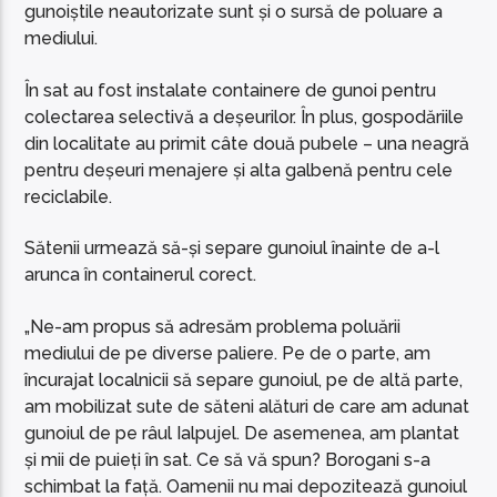
gunoiștile neautorizate sunt și o sursă de poluare a
mediului.
În sat au fost instalate containere de gunoi pentru
colectarea selectivă a deșeurilor. În plus, gospodăriile
din localitate au primit câte două pubele – una neagră
pentru deșeuri menajere și alta galbenă pentru cele
reciclabile.
Sătenii urmează să-și separe gunoiul înainte de a-l
arunca în containerul corect.
„Ne-am propus să adresăm problema poluării
mediului de pe diverse paliere. Pe de o parte, am
încurajat localnicii să separe gunoiul, pe de altă parte,
am mobilizat sute de săteni alături de care am adunat
gunoiul de pe râul Ialpujel. De asemenea, am plantat
și mii de puieți în sat. Ce să vă spun? Borogani s-a
schimbat la față. Oamenii nu mai depozitează gunoiul