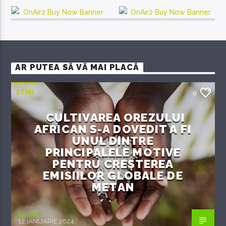
AR PUTEA SĂ VĂ MAI PLACĂ
ȘTIRI
0
CULTIVAREA OREZULUI
AFRICAN S-A DOVEDIT A FI
UNUL DINTRE
PRINCIPALELE MOTIVE
PENTRU CREȘTEREA
EMISIILOR GLOBALE DE
METAN
EcoFM
12 IANUARIE 2024