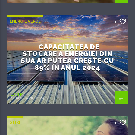
ENERGIE VERDE
0
CAPACITATEA DE
STOCARE A ENERGIEI DIN
SUA AR PUTEA CREȘTE CU
89% ÎN ANUL 2024
EcoFM
11 IANUARIE 2024
ȘTIRI
0