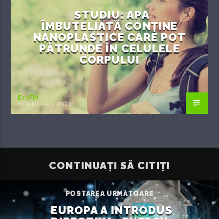
STUDIU: APA
ÎMBUTELIATĂ CONȚINE
NANOPLASTICE CARE POT
PĂTRUNDE ÎN CELULELE
CORPULUI
EcoFM
11 IANUARIE 2024
CONTINUAȚI SĂ CITIȚI
POSTAREA URMĂTOARE
EUROPA A INTRODUS