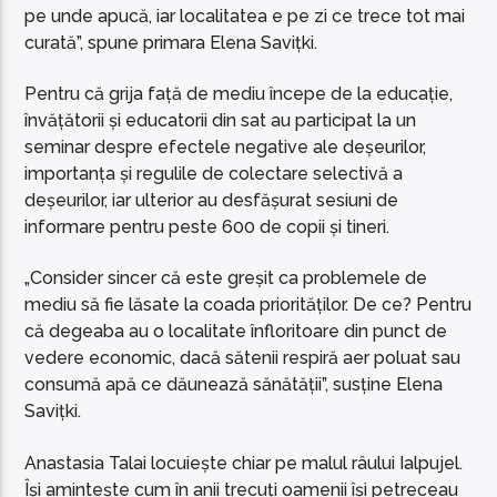
pe unde apucă, iar localitatea e pe zi ce trece tot mai
curată”, spune primara Elena Savițki.
Pentru că grija față de mediu începe de la educație,
învățătorii și educatorii din sat au participat la un
seminar despre efectele negative ale deșeurilor,
importanța și regulile de colectare selectivă a
deșeurilor, iar ulterior au desfășurat sesiuni de
informare pentru peste 600 de copii și tineri.
„Consider sincer că este greșit ca problemele de
mediu să fie lăsate la coada priorităților. De ce? Pentru
că degeaba au o localitate înfloritoare din punct de
vedere economic, dacă sătenii respiră aer poluat sau
consumă apă ce dăunează sănătății”,
susține Elena
Savițki.
Anastasia Talai locuiește chiar pe malul râului Ialpujel.
Își amintește cum în anii trecuți oamenii își petreceau