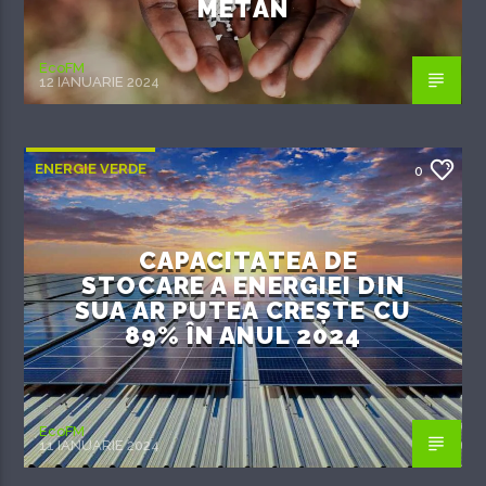
METAN
EcoFM
12 IANUARIE 2024
ENERGIE VERDE
0
CAPACITATEA DE
STOCARE A ENERGIEI DIN
SUA AR PUTEA CREȘTE CU
89% ÎN ANUL 2024
EcoFM
11 IANUARIE 2024