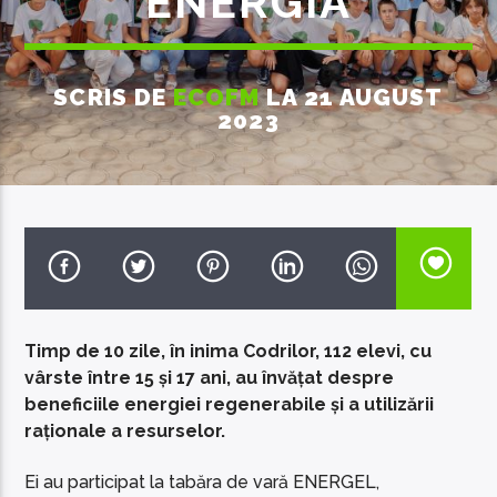
ENERGIA
SCRIS DE
ECOFM
LA 21 AUGUST
2023
EcoFM Chisinau
Timp de 10 zile, în inima Codrilor, 112 elevi, cu
vârste între 15 și 17 ani, au învățat despre
beneficiile energiei regenerabile și a utilizării
raționale a resurselor.
Ei au participat la tabăra de vară ENERGEL,