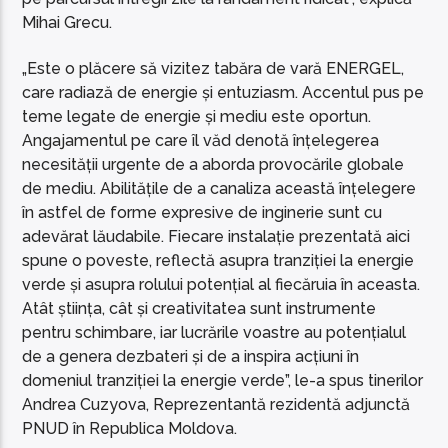
Mihai Grecu.
„Este o plăcere să vizitez tabăra de vară ENERGEL,
care radiază de energie și entuziasm. Accentul pus pe
teme legate de energie și mediu este oportun.
Angajamentul pe care îl văd denotă înțelegerea
necesității urgente de a aborda provocările globale
de mediu. Abilitățile de a canaliza această înțelegere
în astfel de forme expresive de inginerie sunt cu
adevărat lăudabile. Fiecare instalație prezentată aici
spune o poveste, reflectă asupra tranziției la energie
verde și asupra rolului potențial al fiecăruia în aceasta.
Atât știința, cât și creativitatea sunt instrumente
pentru schimbare, iar lucrările voastre au potențialul
de a genera dezbateri și de a inspira acțiuni în
domeniul tranziției la energie verde”, le-a spus tinerilor
Andrea Cuzyova, Reprezentantă rezidentă adjunctă
PNUD în Republica Moldova.