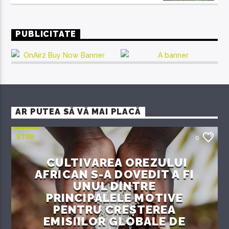
PUBLICITATE
AR PUTEA SĂ VĂ MAI PLACĂ
ȘTIRI
0
CULTIVAREA OREZULUI
AFRICAN S-A DOVEDIT A FI
UNUL DINTRE
PRINCIPALELE MOTIVE
PENTRU CREȘTEREA
EMISIILOR GLOBALE DE