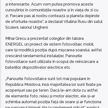
și interesante. Acum vom putea promova aceste
cunoștințe în comunitățile noastre și în viața de zi cu
zi. Fiecare pas al nostru contează și planeta depinde
de eforturile noastre”, a declarat Vitalina Rusu din satul
Sculeni, raionul Ungheni.
Mihai Grecu a prezentat colegilor din tabăra
ENERGEL un proiect de sistem fotovoltaic mobil,
care își modifică poziția după mișcarea soarelui, astfel
crescând randamentul instalației. Panourile
fotovoltaice sunt utilizate în scopul de reîncărcare a
bateriilor, dispozitivelor electrice etc.
„Panourile fotovoltaice sunt tot mai populare în
Republica Moldova, însă majoritatea lor sunt fixate pe
acoperișuri sau pe teren. Dacă le-am dota cu astfel
de elemente foto, releu și motor electric, ele și-ar
schimba automat poziția față de soare și ar funcționa
pe parcursul întregii zile la randament ridicat”, explică