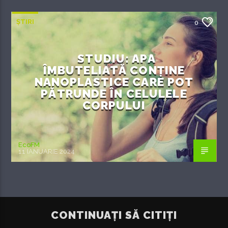
ȘTIRI
0
STUDIU: APA
ÎMBUTELIATĂ CONȚINE
NANOPLASTICE CARE POT
PĂTRUNDE ÎN CELULELE
CORPULUI
EcoFM
11 IANUARIE 2024
CONTINUAȚI SĂ CITIȚI