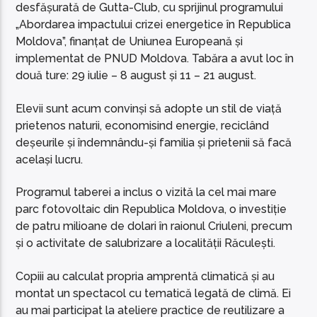
desfășurată de Gutta-Club, cu sprijinul programului
„Abordarea impactului crizei energetice în Republica
Moldova”, finanțat de Uniunea Europeană și
implementat de PNUD Moldova. Tabăra a avut loc în
două ture: 29 iulie – 8 august și 11 – 21 august.
Elevii sunt acum convinși să adopte un stil de viaţă
prietenos naturii, economisind energie, reciclând
deșeurile și îndemnându-și familia și prietenii să facă
același lucru.
Programul taberei a inclus o vizită la cel mai mare
parc fotovoltaic din Republica Moldova, o investiție
de patru milioane de dolari în raionul Criuleni, precum
și o activitate de salubrizare a localității Răculești.
Copiii au calculat propria amprentă climatică și au
montat un spectacol cu tematică legată de climă. Ei
au mai participat la ateliere practice de reutilizare a