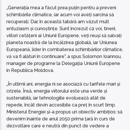
„Generația mea a făcut prea puțin pentru a preveni
schimbările climatice, iar acum voi aveți sarcina să
recuperați. Dar, în această tabără am văzut mult
entuziasm și cunoștințe. Sunt încrezut că voi, tinerii,
viitori cetățeni ai Uniunii Europene, veți reuși să salvați
planeta noastră de la încălzirea globală, iar Uniunea
Europeană, lider în combaterea schimbărilor climatice,
vă va fi alături în continuare”, a spus Solomon Ioannou,
manager de programe la Delegația Uniunii Europene
în Republica Moldova.
„În ultimii ani, energia ni se asociază cu tarifele mari și
crizele. Însă, energia viitorului este una verde și
sustenabilă, iar tehnologiile evoluează atât de
repede, încât devin accesibile ca preț în scurt timp.
Ministerul Energiei și-a propus un obiectiv ambițios: să
devenim înainte de anul 2050 prima țară în curs de
dezvoltare care e neutră din punct de vedere a