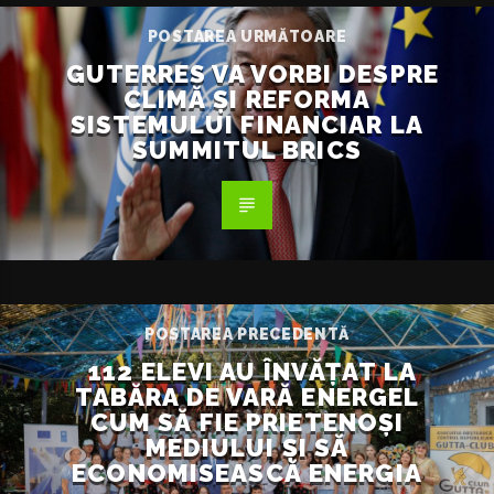
POSTAREA URMĂTOARE
GUTERRES VA VORBI DESPRE
CLIMĂ ȘI REFORMA
SISTEMULUI FINANCIAR LA
SUMMITUL BRICS
POSTAREA PRECEDENTĂ
112 ELEVI AU ÎNVĂȚAT LA
TABĂRA DE VARĂ ENERGEL
CUM SĂ FIE PRIETENOȘI
MEDIULUI ȘI SĂ
ECONOMISEASCĂ ENERGIA