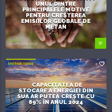
UNUL DINTRE
PRINCIPALELE MOTIVE
PENTRU CREȘTEREA
EMISIILOR GLOBALE DE
METAN
EcoFM
12 IANUARIE 2024
ENERGIE VERDE
0
CAPACITATEA DE
STOCARE A ENERGIEI DIN
SUA AR PUTEA CREȘTE CU
89% ÎN ANUL 2024