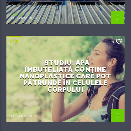
EcoFM
11 IANUARIE 2024
ȘTIRI
0
STUDIU: APA
ÎMBUTELIATĂ CONȚINE
NANOPLASTICE CARE POT
PĂTRUNDE ÎN CELULELE
CORPULUI
EcoFM
11 IANUARIE 2024