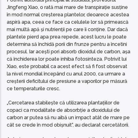
Jingfeng Xiao, o rată mai mare de transpirație susține
în mod normal creșterea plantelor, deoarece acestea
aspiră apa, ceea ce face ca celulele lor să primească
mai multă apă și nutrienții pe care îi conține. Dar dacă
plantele pierd apa prea repede, acest lucru le poate
determina să închidă porii din frunze pentru a încetini
procesul. Iar acești pori absorb dioxidul de carbon, așa
că închiderea lor poate inhiba fotosinteza. Potrivit lui
Xiao, este probabil ca acest efect să fi fost observat
la nivel mondial începând cu anul 2000, ca urmare a
creșterii deficitului de presiune a vaporilor pe măsură
ce temperaturile cresc.
„Cercetarea stabilește că utilizarea plantațiilor de
copaci ca modalitate de absorbție a dioxidului de
carbon ar putea să nu aibă un impact atât de mare pe
cât se crede în mod obișnuit”, au declarat cercetătorii.