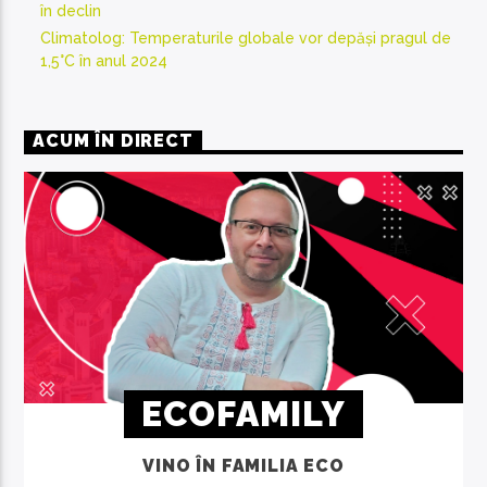
în declin
Climatolog: Temperaturile globale vor depăși pragul de
1,5°C în anul 2024
ACUM ÎN DIRECT
ECOFAMILY
VINO ÎN FAMILIA ECO