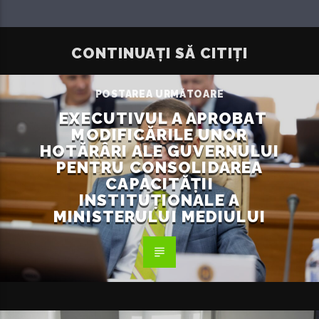
CONTINUAȚI SĂ CITIȚI
POSTAREA URMĂTOARE
EXECUTIVUL A APROBAT
MODIFICĂRILE UNOR
HOTĂRÂRI ALE GUVERNULUI
PENTRU CONSOLIDAREA
CAPACITĂȚII
INSTITUȚIONALE A
MINISTERULUI MEDIULUI