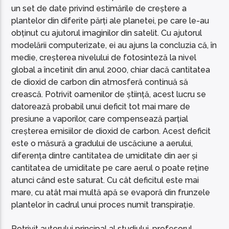
un set de date privind estimările de creștere a
plantelor din diferite părți ale planetei, pe care le-au
obținut cu ajutorul imaginilor din satelit. Cu ajutorul
modelării computerizate, ei au ajuns la concluzia că, în
medie, creșterea nivelului de fotosinteză la nivel
global a încetinit din anul 2000, chiar dacă cantitatea
de dioxid de carbon din atmosferă continuă să
crească. Potrivit oamenilor de știință, acest lucru se
datorează probabil unui deficit tot mai mare de
presiune a vaporilor, care compensează parțial
creșterea emisiilor de dioxid de carbon. Acest deficit
este o măsură a gradului de uscăciune a aerului,
diferența dintre cantitatea de umiditate din aer și
cantitatea de umiditate pe care aerul o poate reține
atunci când este saturat. Cu cât deficitul este mai
mare, cu atât mai multă apă se evaporă din frunzele
plantelor în cadrul unui proces numit transpirație.
Potrivit autorului principal al studiului, profesorul