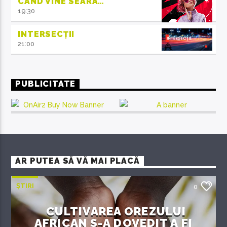
CÂND VINE SEARA…
19:30
INTERSECȚII
21:00
PUBLICITATE
AR PUTEA SĂ VĂ MAI PLACĂ
ȘTIRI
0
CULTIVAREA OREZULUI
AFRICAN S-A DOVEDIT A FI