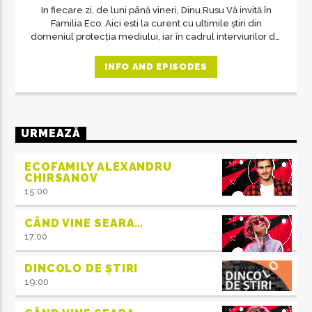
In fiecare zi, de luni până vineri, Dinu Rusu Vă invită în
Familia Eco. Aici esti la curent cu ultimile știri din
domeniul protecția mediului, iar în cadrul interviurilor de
la ora 14, invitații emisiunii ne crează acea atmosferă de
familie.
INFO AND EPISODES
URMEAZĂ
ECOFAMILY ALEXANDRU
CHIRSANOV
15:00
CÂND VINE SEARA…
17:00
DINCOLO DE ȘTIRI
19:00