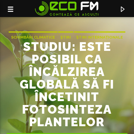
SCHIMBĂRI CLIMATICE
ȘTIRI
ȘTIRI INTERNAȚIONALE
STUDIU: ESTE
POSIBIL CA
ÎNCĂLZIREA
GLOBALĂ SĂ FI
ÎNCETINIT
FOTOSINTEZA
ACUM ÎN DIRECT
PLANTELOR
AT NIGHT
LAURA BODORIN