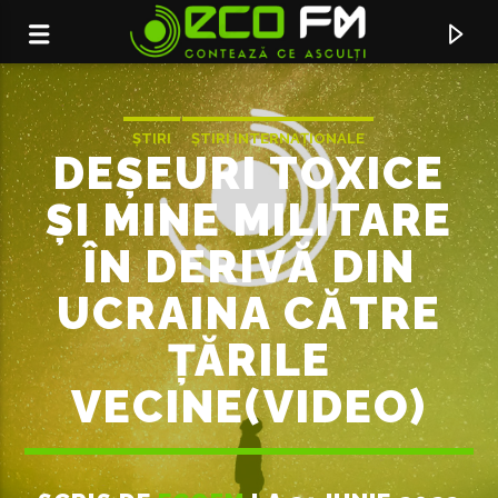
ȘTIRI
ȘTIRI INTERNAȚIONALE
DEȘEURI TOXICE
ȘI MINE MILITARE
ÎN DERIVĂ DIN
UCRAINA CĂTRE
ȚĂRILE
VECINE(VIDEO)
ACUM ÎN DIRECT
SERVICIUL DE PUBLICITATE:
069155998