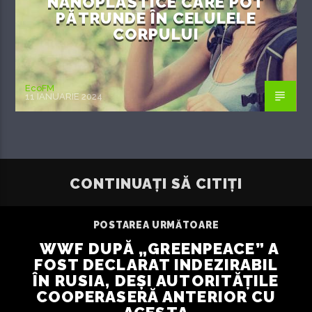
NANOPLASTICE CARE POT
PĂTRUNDE ÎN CELULELE
CORPULUI
EcoFM
11 IANUARIE 2024
CONTINUAȚI SĂ CITIȚI
POSTAREA URMĂTOARE
WWF DUPĂ „GREENPEACE” A
FOST DECLARAT INDEZIRABIL
ÎN RUSIA, DEȘI AUTORITĂȚILE
COOPERASERĂ ANTERIOR CU