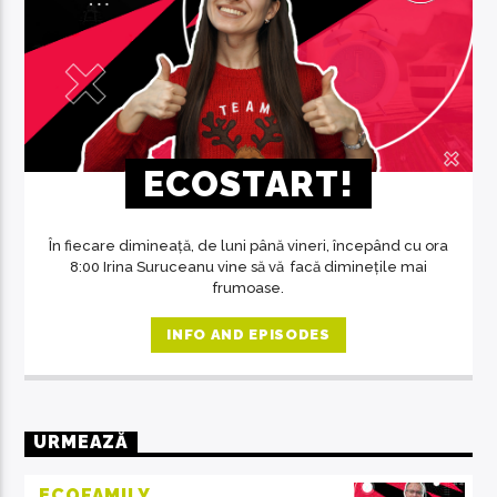
ECOSTART!
În fiecare dimineață, de luni până vineri, începând cu ora
8:00 Irina Suruceanu vine să vă facă diminețile mai
frumoase.
INFO AND EPISODES
URMEAZĂ
ECOFAMILY