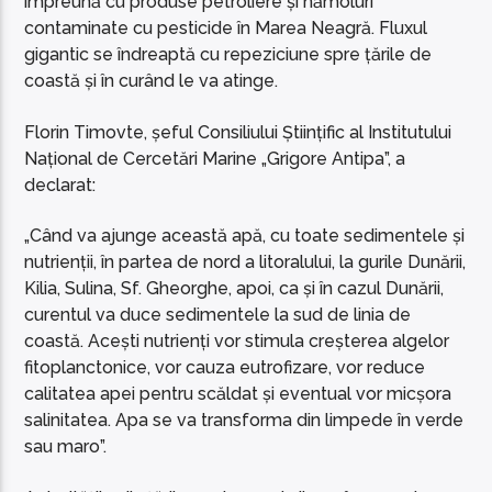
împreună cu produse petroliere și nămoluri
contaminate cu pesticide în Marea Neagră. Fluxul
gigantic se îndreaptă cu repeziciune spre țările de
coastă și în curând le va atinge.
Florin Timovte, șeful Consiliului Științific al Institutului
Național de Cercetări Marine „Grigore Antipa”, a
declarat:
„Când va ajunge această apă, cu toate sedimentele și
nutrienții, în partea de nord a litoralului, la gurile Dunării,
Kilia, Sulina, Sf. Gheorghe, apoi, ca și în cazul Dunării,
curentul va duce sedimentele la sud de linia de
coastă. Acești nutrienți vor stimula creșterea algelor
fitoplanctonice, vor cauza eutrofizare, vor reduce
calitatea apei pentru scăldat și eventual vor micșora
salinitatea. Apa se va transforma din limpede în verde
sau maro”.