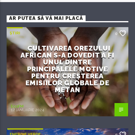
AR PUTEA SĂ VĂ MAI PLACĂ
ȘTIRI
0
CULTIVAREA OREZULUI
AFRICAN S-A DOVEDIT A FI
UNUL DINTRE
PRINCIPALELE MOTIVE
PENTRU CREȘTEREA
EMISIILOR GLOBALE DE
METAN
EcoFM
12 IANUARIE 2024
ENERGIE VERDE
0