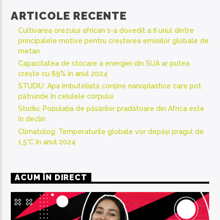
ARTICOLE RECENTE
Cultivarea orezului african s-a dovedit a fi unul dintre
principalele motive pentru creșterea emisiilor globale de
metan
Capacitatea de stocare a energiei din SUA ar putea
crește cu 89% în anul 2024
STUDIU: Apa îmbuteliată conține nanoplastice care pot
pătrunde în celulele corpului
Studiu: Populația de păsărilor pradătoare din Africa este
în declin
Climatolog: Temperaturile globale vor depăși pragul de
1,5°C în anul 2024
ACUM ÎN DIRECT