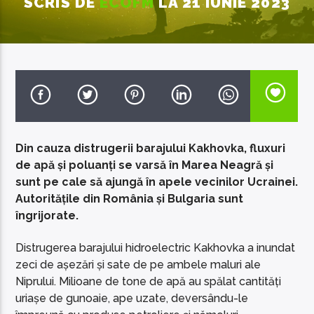
SCRIS DE
ECOFM
LA 21 IUNIE 2023
EcoFM Chisinau
Din cauza distrugerii barajului Kakhovka, fluxuri
de apă și poluanți se varsă în Marea Neagră și
sunt pe cale să ajungă în apele vecinilor Ucrainei.
Autoritățile din România și Bulgaria sunt
îngrijorate.
Distrugerea barajului hidroelectric Kakhovka a inundat
zeci de așezări și sate de pe ambele maluri ale
Niprului. Milioane de tone de apă au spălat cantități
uriașe de gunoaie, ape uzate, deversându-le