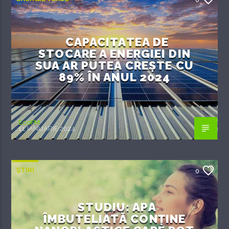
CAPACITATEA DE
STOCARE A ENERGIEI DIN
SUA AR PUTEA CREȘTE CU
89% ÎN ANUL 2024
EcoFM
11 IANUARIE 2024
ȘTIRI
0
STUDIU: APA
ÎMBUTELIATĂ CONȚINE