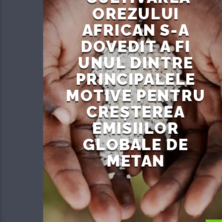
OREZULUI
AFRICAN S-A
DOVEDIT A FI
UNUL DINTRE
PRINCIPALELE
MOTIVE PENTRU
CREȘTEREA
EMISIILOR
GLOBALE DE
METAN