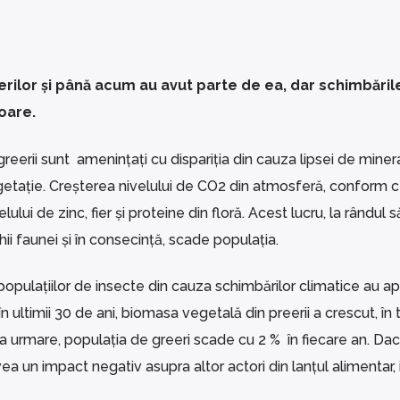
erilor și până acum au avut parte de ea, dar schimbăril
oare.
reerii sunt amenințați cu dispariția din cauza lipsei de minera
tație. Creșterea nivelului de CO2 din atmosferă, conform c
lui de zinc, fier și proteine din floră. Acest lucru, la rândul s
i faunei și în consecință, scade populația.
opulațiilor de insecte din cauza schimbărilor climatice au ap
n ultimii 30 de ani, biomasa vegetală din preerii a crescut, în
. Ca urmare, populația de greeri scade cu 2 % în fiecare an. Da
a un impact negativ asupra altor actori din lanțul alimentar, 