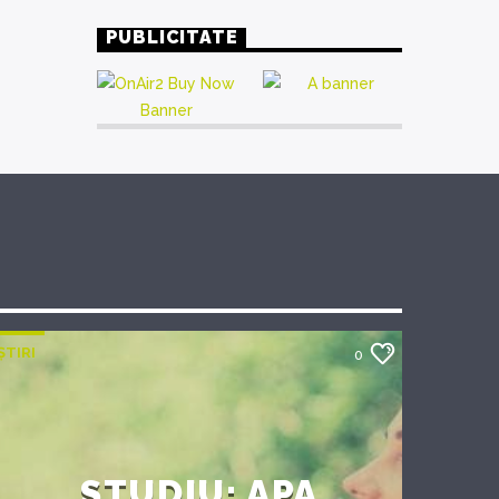
PUBLICITATE
ȘTIRI
0
STUDIU: APA