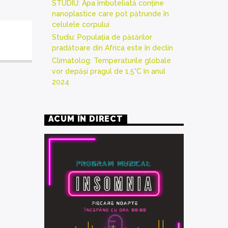
STUDIU: Apa îmbuteliată conține
nanoplastice care pot pătrunde în
celulele corpului
Studiu: Populația de păsărilor
pradătoare din Africa este în declin
Climatolog: Temperaturile globale
vor depăși pragul de 1,5°C în anul
2024
ACUM ÎN DIRECT