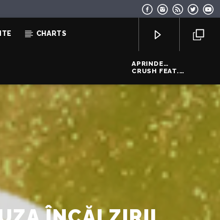
NTE
CHARTS
APRINDE
DRAGOSTEA
CRUSH FEAT.
ALEXANDRA
UNGUREANU
EcoFM Chisinau
UZA ÎNCĂLZIRII