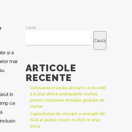
e
Caută
Caută
le și a
elor mai
ARTICOLE
ău,
RECENTE
Cultivarea orezului african s-a dovedit
ărut în
a fi unul dintre principalele motive
pentru creșterea emisiilor globale de
 timp ce
metan
că
Capacitatea de stocare a energiei din
SUA ar putea crește cu 89% în anul
inclusiv
2024