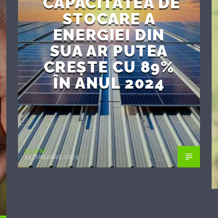
CAPACITATEA DE
STOCARE A
ENERGIEI DIN
SUA AR PUTEA
CREȘTE CU 89%
ÎN ANUL 2024
EcoFM
11 IANUARIE 2024