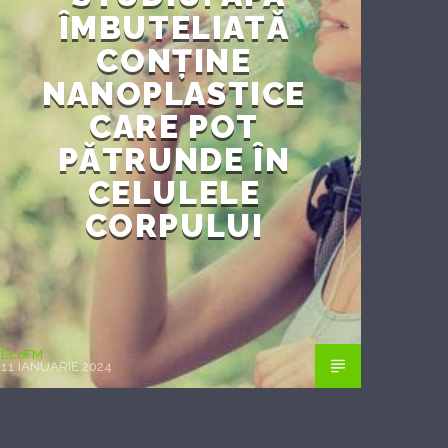
ÎMBUTELIATĂ
CONȚINE
NANOPLASTICE
CARE POT
PĂTRUNDE ÎN
CELULELE
CORPULUI
EcoFM
11 IANUARIE 2024