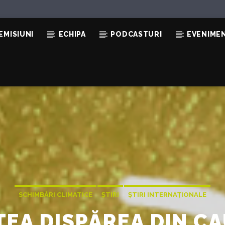
EMISIUNI
ECHIPA
PODCASTURI
EVENIME
EANU
SCHIMBĂRI CLIMATICE
ȘTIRI
ȘTIRI INTERNAȚIONALE
TEA DISPĂREA DIN CA