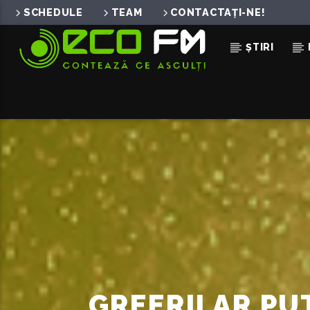
SCHEDULE
TEAM
CONTACTAȚI-NE!
ȘTIRI
ACUM ÎN DIRECT
APRINDE DRAGOSTEA
CRUSH FEAT. ALEXANDRA UNGUR
GREERII AR PU