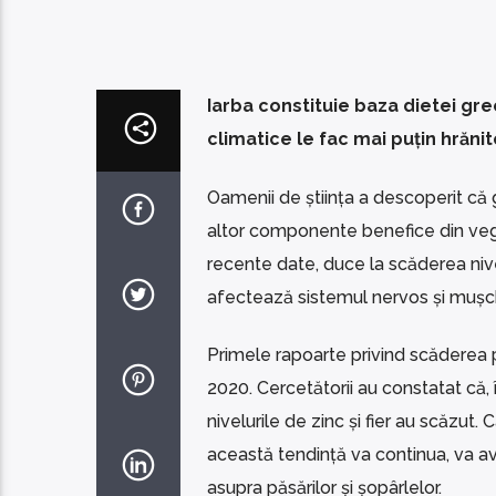
Iarba constituie baza dietei gre
climatice le fac mai puțin hrănit
Oamenii de știința a descoperit că g
altor componente benefice din vege
recente date, duce la scăderea nivelu
afectează sistemul nervos și mușchi
Primele rapoarte privind scăderea p
2020. Cercetătorii au constatat că, î
nivelurile de zinc și fier au scăzut
această tendință va continua, va ave
asupra păsărilor și șopârlelor.