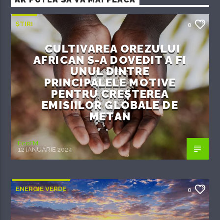
AR PUTEA SĂ VĂ MAI PLACĂ
ȘTIRI
0
CULTIVAREA OREZULUI
AFRICAN S-A DOVEDIT A FI
UNUL DINTRE
PRINCIPALELE MOTIVE
PENTRU CREȘTEREA
EMISIILOR GLOBALE DE
METAN
EcoFM
12 IANUARIE 2024
ENERGIE VERDE
0