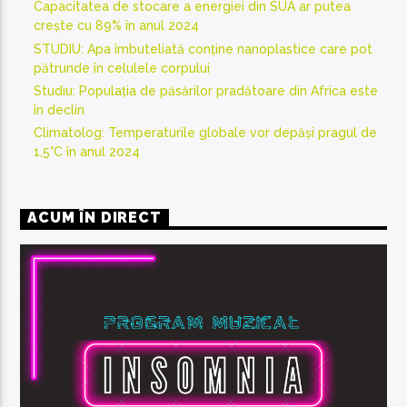
Capacitatea de stocare a energiei din SUA ar putea
crește cu 89% în anul 2024
STUDIU: Apa îmbuteliată conține nanoplastice care pot
pătrunde în celulele corpului
Studiu: Populația de păsărilor pradătoare din Africa este
în declin
Climatolog: Temperaturile globale vor depăși pragul de
1,5°C în anul 2024
ACUM ÎN DIRECT