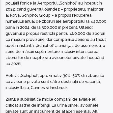
poluării fonice la Aeroportul „Schiphol” au început în
2022, când guvernul olandez – proprietarul majoritar
al Royal Schiphol Group – a propus reducerea
numărului anual de zboruri ale aeroportului la 440.000
până în 2024, de la 500.000 în prezent. Ulterior,
guvernul a propus restricții pentru 460.000 de zboruri
ca măsură provizorie, dar companiile aeriene au făcut
apel în instanță. „Schiphol” a anunțat, de asemenea, o
serie de măsuri suplimentare, inclusiv interzicerea
zborurilor de noapte și a avioanelor private începând
cu 2026.
Potrivit „Schiphol”, aproximativ 30%-50% din zborurile
cu avioane private sunt către destinații de vacanță,
inclusiv Ibiza, Cannes și Innsbruck.
Ziarul a subliniat că micile companii de aviație au
criticat astfel de intenții. La urma urmei, avioanele
private sunt un instrument de afaceri esențial. Alți