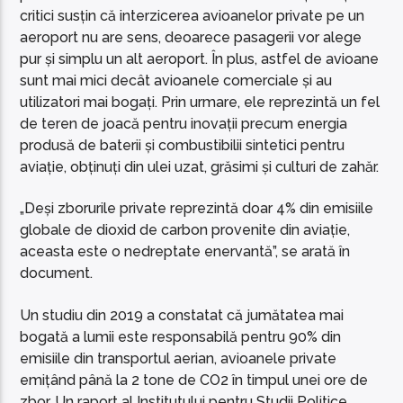
critici susțin că interzicerea avioanelor private pe un
aeroport nu are sens, deoarece pasagerii vor alege
pur și simplu un alt aeroport. În plus, astfel de avioane
sunt mai mici decât avioanele comerciale și au
utilizatori mai bogați. Prin urmare, ele reprezintă un fel
de teren de joacă pentru inovații precum energia
produsă de baterii și combustibilii sintetici pentru
aviație, obținuți din ulei uzat, grăsimi și culturi de zahăr.
„Deși zborurile private reprezintă doar 4% din emisiile
globale de dioxid de carbon provenite din aviație,
aceasta este o nedreptate enervantă”, se arată în
document.
Un studiu din 2019 a constatat că jumătatea mai
bogată a lumii este responsabilă pentru 90% din
emisiile din transportul aerian, avioanele private
emițând până la 2 tone de CO2 în timpul unei ore de
zbor. Un raport al Institutului pentru Studii Politice,