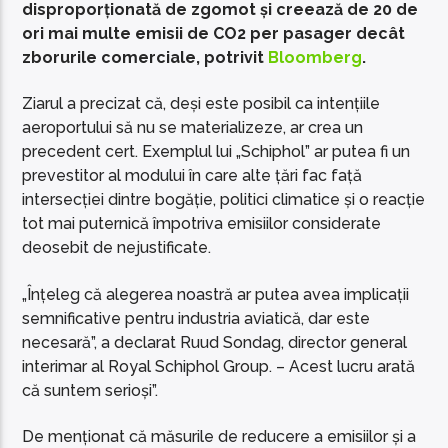
disproporționată de zgomot și creează de 20 de
ori mai multe emisii de CO2 per pasager decât
zborurile comerciale, potrivit
Bloomberg
.
Ziarul a precizat că, deși este posibil ca intențiile
aeroportului să nu se materializeze, ar crea un
precedent cert. Exemplul lui „Schiphol” ar putea fi un
prevestitor al modului în care alte țări fac față
intersecției dintre bogăție, politici climatice și o reacție
tot mai puternică împotriva emisiilor considerate
deosebit de nejustificate.
„Înțeleg că alegerea noastră ar putea avea implicații
semnificative pentru industria aviatică, dar este
necesară”, a declarat Ruud Sondag, director general
interimar al Royal Schiphol Group. – Acest lucru arată
că suntem serioși”.
De menționat că măsurile de reducere a emisiilor și a