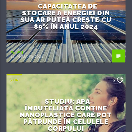
CAPACITATEA DE
STOCARE A ENERGIEI DIN
SUA AR PUTEA CREȘTE CU
89% ÎN ANUL 2024
EcoFM
11 IANUARIE 2024
ȘTIRI
0
STUDIU: APA
ÎMBUTELIATĂ CONȚINE
NANOPLASTICE CARE POT
PĂTRUNDE ÎN CELULELE
CORPULUI