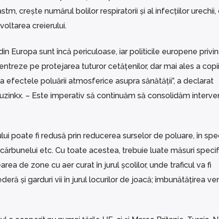
 crește numărul bolilor respiratorii și al infecțiilor urechii,
voltarea creierului.
in Europa sunt încă periculoase, iar politicile europene privi
entreze pe protejarea tuturor cetățenilor, dar mai ales a copii
 la efectele poluării atmosferice asupra sănătății”, a declarat
uzinkx. – Este imperativ să continuăm să consolidăm intervenț
i poate fi redusă prin reducerea surselor de poluare, în speci
ea cărbunelui etc. Cu toate acestea, trebuie luate măsuri specif
earea de zone cu aer curat în jurul școlilor, unde traficul va fi
deră și garduri vii în jurul locurilor de joacă; îmbunătățirea ven