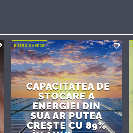
ENERGIE VERDE
0
CAPACITATEA DE
STOCARE A
ENERGIEI DIN
SUA AR PUTEA
CREȘTE CU 89%