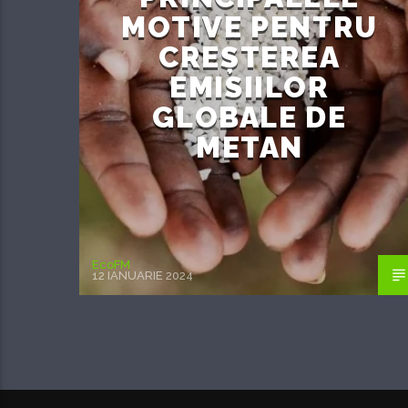
MOTIVE PENTRU
CREȘTEREA
EMISIILOR
GLOBALE DE
METAN
EcoFM
12 IANUARIE 2024