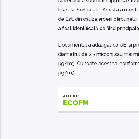
Materialul a subliniat faptul că stud
Islanda, Serbia etc. Acesta a menți
de Est, din cauza arderii cărbunelui 
a fost identificată ca fiind principa
Documentul a adăugat că UE își pro
diametrul de 2,5 microni sau mai mic
µg/m3. Cu toate acestea, conform 
µg/m3.
AUTOR
ECOFM