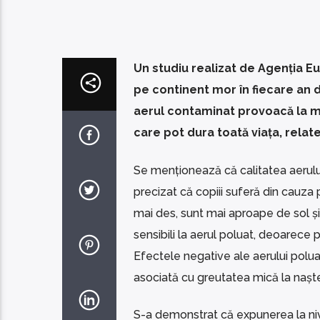
Un studiu realizat de Agenția E
pe continent mor în fiecare an d
aerul contaminat provoacă la mi
care pot dura toată viața, rela
Se menționează că calitatea aerulu
precizat că copiii suferă din cauza p
mai des, sunt mai aproape de sol și
sensibili la aerul poluat, deoarece 
Efectele negative ale aerului poluat
asociată cu greutatea mică la nașt
S-a demonstrat că expunerea la nive