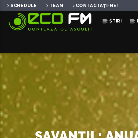
SCHEDULE
TEAM
CONTACTAȚI-NE!
ȘTIRI
ACUM ÎN DIRECT
TELL ME WHO (FEAT. ENE
VANOTEK
SAVANȚII : ANU