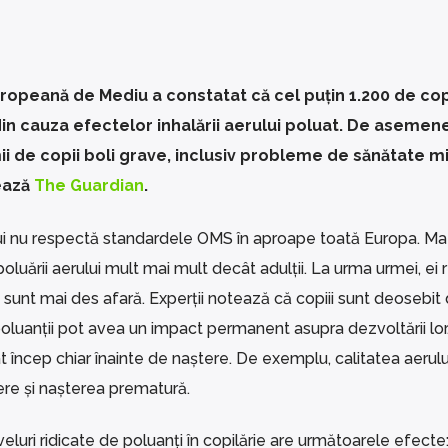
uropeană de Mediu a constatat că cel puțin 1.200 de cop
in cauza efectelor inhalării aerului poluat. De asemen
i de copii boli grave, inclusiv probleme de sănătate mi
tează
The Guardian
.
i nu respectă standardele OMS în aproape toată Europa. Mat
oluării aerului mult mai mult decât adulții. La urma urmei, ei 
 sunt mai des afară. Experții notează că copiii sunt deosebit
poluanții pot avea un impact permanent asupra dezvoltării lor
 încep chiar înainte de naștere. De exemplu, calitatea aerulu
ere și nașterea prematură.
luri ridicate de poluanți în copilărie are următoarele efecte