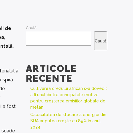
ii de
Caută
ea,
Caută
ntală,
ARTICOLE
erialul a
RECENTE
respiră
 de
Cultivarea orezului african s-a dovedit
a fi unul dintre principalele motive
.
pentru creșterea emisiilor globale de
i a fost
metan
Capacitatea de stocare a energiei din
SUA ar putea crește cu 89% în anul
2024
: scade