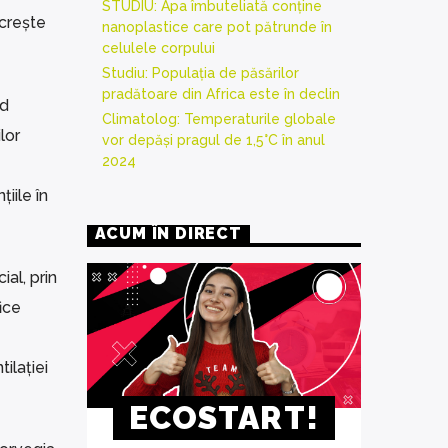
STUDIU: Apa îmbuteliată conține
 crește
nanoplastice care pot pătrunde în
celulele corpului
Studiu: Populația de păsărilor
pradătoare din Africa este în declin
nd
Climatolog: Temperaturile globale
lor
vor depăși pragul de 1,5°C în anul
2024
iile în
ACUM ÎN DIRECT
al, prin
ice
tilației
ECOSTART!