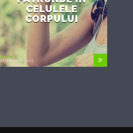
CELULELE
CORPULUI
EcoFM
11 IANUARIE 2024