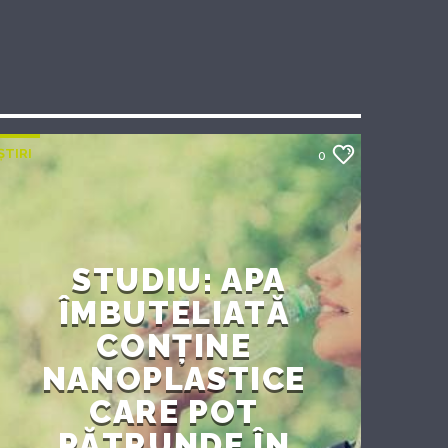
ȘTIRI
0
STUDIU: APA
ÎMBUTELIATĂ
CONȚINE
NANOPLASTICE
CARE POT
PĂTRUNDE ÎN