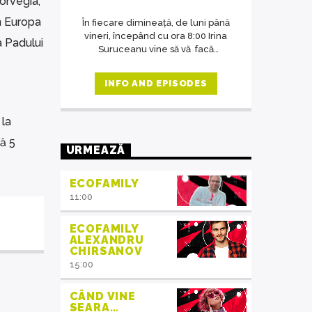
Norvegia,
n Europa
În fiecare dimineață, de luni până
vineri, începând cu ora 8:00 Irina
a Padului
Suruceanu vine să vă facă
diminețile mai frumoase.
INFO AND EPISODES
 la
ă 5
URMEAZĂ
ECOFAMILY
11:00
ECOFAMILY
ALEXANDRU
CHIRSANOV
15:00
CÂND VINE
SEARA…