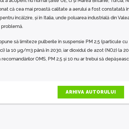
iul a acoperit nu numai țările UE, ci și Marea Britanie, Turcia, 
onat că cea mai proastă calitate a aerului a fost constatată î
pentru încălzire, și în Italia, unde poluarea industrială din Vale
la problemă.
pune să limiteze pulberile în suspensie PM 2,5 (particule cu
i) la 10 µg/m3 până în 2030, iar dioxidul de azot (NO2) la 20
recomandărilor OMS, PM 2,5 și 10 nu ar trebui să depășeasc
ARHIVA AUTORULUI