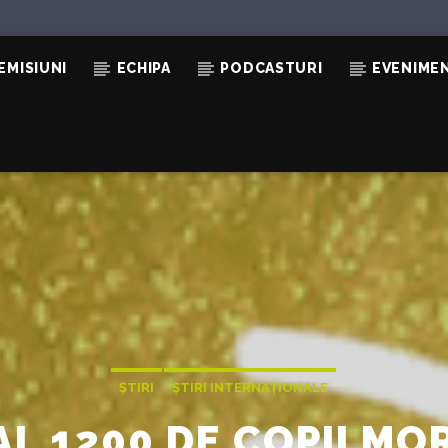
EMISIUNI
ECHIPA
PODCASTURI
EVENIME
LI)
ȘTIRI
ȘTIRI INTERNAȚIONALE
AL 1200 DE COPII MO