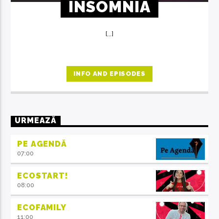
INSOMNIA
[...]
INFO AND EPISODES
URMEAZĂ
PE AGENDĂ
07:00
ECOSTART!
08:00
ECOFAMILY
11:00