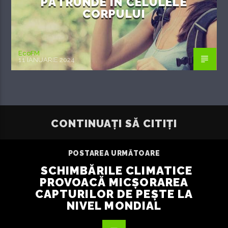
PĂTRUNDE ÎN CELULELE
CORPULUI
EcoFM
11 IANUARIE 2024
CONTINUAȚI SĂ CITIȚI
POSTAREA URMĂTOARE
SCHIMBĂRILE CLIMATICE
PROVOACĂ MICȘORAREA
CAPTURILOR DE PEȘTE LA
NIVEL MONDIAL