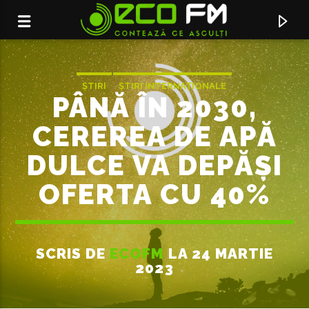
ȘTIRI
ȘTIRI INTERNAȚIONALE
PÂNĂ ÎN 2030,
CEREREA DE APĂ
DULCE VA DEPĂȘI
OFERTA CU 40%
SCRIS DE
ECOFM
LA 24 MARTIE
ACUM ÎN DIRECT
2023
THE MAGIC HAS GONE
JOE COCKER