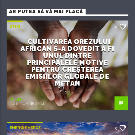
AR PUTEA SĂ VĂ MAI PLACĂ
ȘTIRI
0
CULTIVAREA OREZULUI
AFRICAN S-A DOVEDIT A FI
UNUL DINTRE
PRINCIPALELE MOTIVE
PENTRU CREȘTEREA
EMISIILOR GLOBALE DE
METAN
EcoFM
12 IANUARIE 2024
ENERGIE VERDE
0