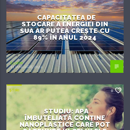
CAPACITATEA DE
STOCARE A ENERGIEI DIN
SUA AR PUTEA CREȘTE CU
89% ÎN ANUL 2024
EcoFM
11 IANUARIE 2024
ȘTIRI
0
STUDIU: APA
ÎMBUTELIATĂ CONȚINE
NANOPLASTICE CARE POT