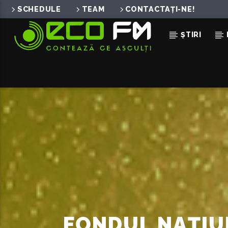
SCHEDULE
TEAM
CONTACTAȚI-NE!
ȘTIRI
ACUM ÎN DIRECT
PSYCHO
SARA JAMES
FONDUL NAȚIUN