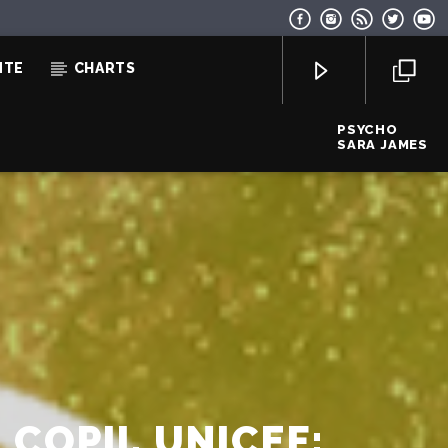
NTE
CHARTS
PSYCHO
SARA JAMES
EcoFM Chisinau
COPII, UNICEF: