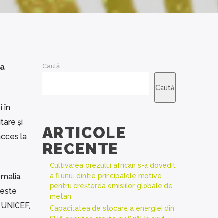
ia
Caută
Caută
 în
tare și
ARTICOLE
acces la
RECENTE
Cultivarea orezului african s-a dovedit
omalia.
a fi unul dintre principalele motive
pentru creșterea emisiilor globale de
 este
metan
l UNICEF,
Capacitatea de stocare a energiei din