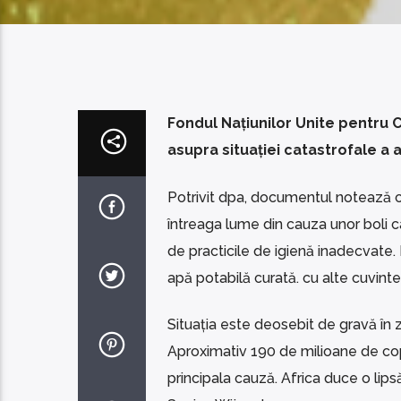
Fondul Națiunilor Unite pentru C
asupra situației catastrofale a a
Potrivit dpa, documentul notează că 
întreaga lume din cauza unor boli ca
de practicile de igienă inadecvate.
apă potabilă curată. cu alte cuvinte,
Situația este deosebit de gravă în z
Aproximativ 190 de milioane de copi
principala cauză. Africa duce o lip