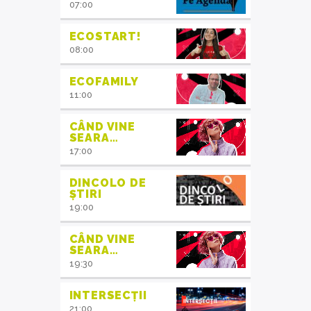
07:00
ECOSTART!
08:00
ECOFAMILY
11:00
CÂND VINE
SEARA…
17:00
DINCOLO DE
ȘTIRI
19:00
CÂND VINE
SEARA…
19:30
INTERSECȚII
21:00