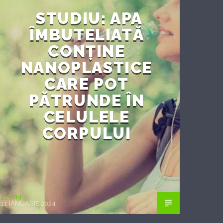
STUDIU: APA
ÎMBUTELIATĂ
CONȚINE
NANOPLASTICE
CARE POT
PĂTRUNDE ÎN
CELULELE
CORPULUI
EcoFM
11 IANUARIE 2024