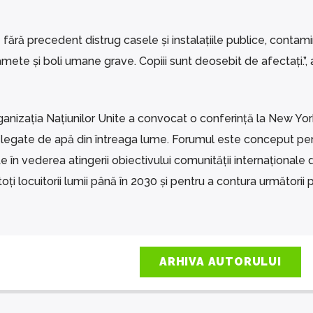
ără precedent distrug casele și instalațiile publice, contam
mete și boli umane grave. Copiii sunt deosebit de afectați.”, 
ganizația Națiunilor Unite a convocat o conferință la New Yor
 legate de apă din întreaga lume. Forumul este conceput pe
e în vederea atingerii obiectivului comunității internaționale 
ți locuitorii lumii până în 2030 și pentru a contura următorii p
ARHIVA AUTORULUI