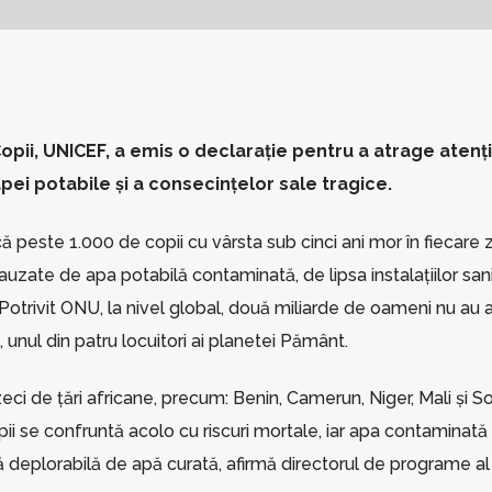
opii, UNICEF, a emis o declarație pentru a atrage atenț
pei potabile și a consecințelor sale tragice.
peste 1.000 de copii cu vârsta sub cinci ani mor în fiecare zi
uzate de apa potabilă contaminată, de lipsa instalațiilor sani
 Potrivit ONU, la nivel global, două miliarde de oameni nu au 
 unul din patru locuitori ai planetei Pământ.
eci de țări africane, precum: Benin, Camerun, Niger, Mali și S
i se confruntă acolo cu riscuri mortale, iar apa contaminată
să deplorabilă de apă curată, afirmă directorul de programe a