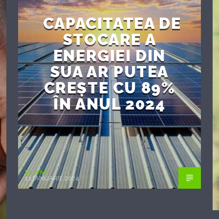
CAPACITATEA DE
STOCARE A
ENERGIEI DIN
SUA AR PUTEA
CREȘTE CU 89%
ÎN ANUL 2024
EcoFM
11 IANUARIE 2024