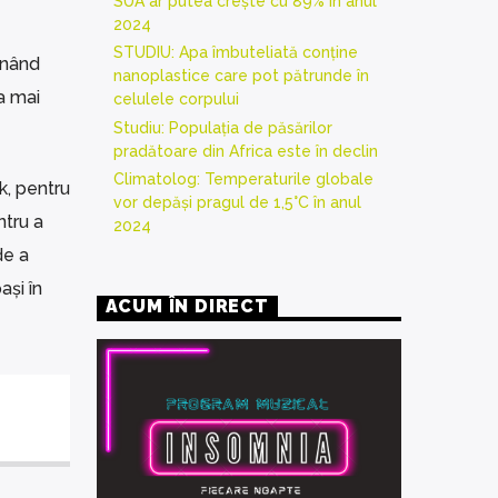
SUA ar putea crește cu 89% în anul
2024
STUDIU: Apa îmbuteliată conține
inând
nanoplastice care pot pătrunde în
a mai
celulele corpului
Studiu: Populația de păsărilor
pradătoare din Africa este în declin
Climatolog: Temperaturile globale
k, pentru
vor depăși pragul de 1,5°C în anul
ntru a
2024
de a
ași în
ACUM ÎN DIRECT