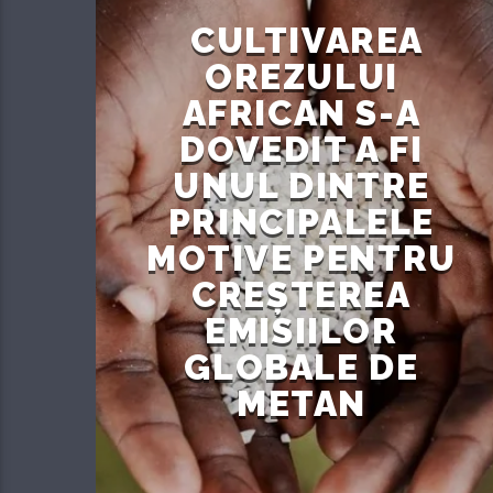
CULTIVAREA
OREZULUI
AFRICAN S-A
DOVEDIT A FI
UNUL DINTRE
PRINCIPALELE
MOTIVE PENTRU
CREȘTEREA
EMISIILOR
GLOBALE DE
METAN