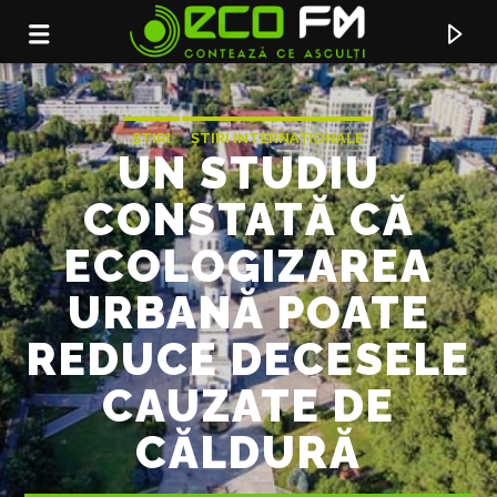
ȘTIRI
ȘTIRI INTERNAȚIONALE
UN STUDIU
CONSTATĂ CĂ
ECOLOGIZAREA
URBANĂ POATE
REDUCE DECESELE
CAUZATE DE
ACUM ÎN DIRECT
CĂLDURĂ
HIGHER
TOM GRENNAN