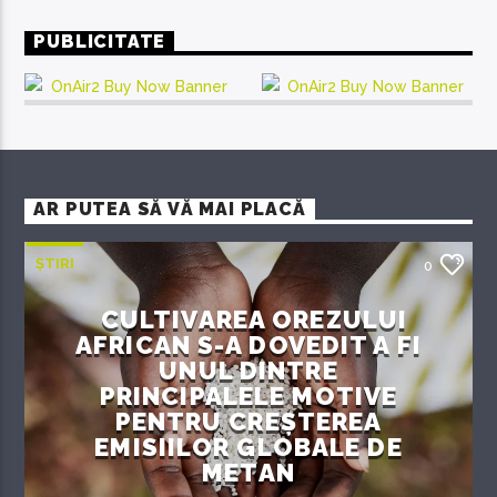
PUBLICITATE
AR PUTEA SĂ VĂ MAI PLACĂ
ȘTIRI
0
CULTIVAREA OREZULUI
AFRICAN S-A DOVEDIT A FI
UNUL DINTRE
PRINCIPALELE MOTIVE
PENTRU CREȘTEREA
EMISIILOR GLOBALE DE
METAN