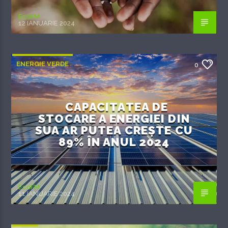
EcoFM
12 IANUARIE 2024
ENERGIE VERDE
0
CAPACITATEA DE
STOCARE A ENERGIEI DIN
SUA AR PUTEA CREȘTE CU
89% ÎN ANUL 2024
EcoFM
11 IANUARIE 2024