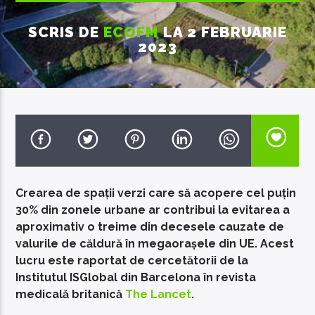
SCRIS DE
ECOFM
LA 2 FEBRUARIE
2023
EcoFM Chisinau
Crearea de spații verzi care să acopere cel puțin
30% din zonele urbane ar contribui la evitarea a
aproximativ o treime din decesele cauzate de
valurile de căldură în megaorașele din UE. Acest
lucru este raportat de cercetătorii de la
Institutul ISGlobal din Barcelona în revista
medicală britanică
The Lancet
.