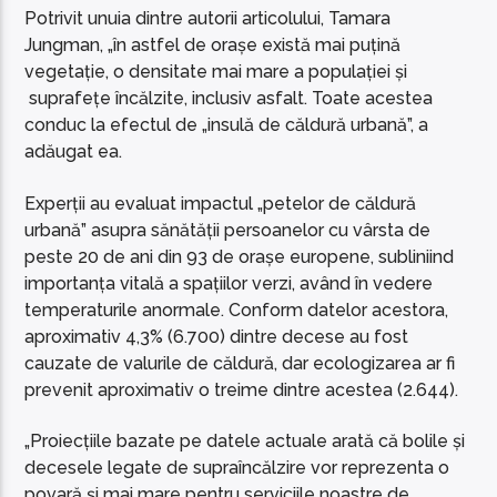
Potrivit unuia dintre autorii articolului, Tamara
Jungman, „în astfel de orașe există mai puțină
vegetație, o densitate mai mare a populației și
suprafețe încălzite, inclusiv asfalt. Toate acestea
conduc la efectul de „insulă de căldură urbană”, a
adăugat ea.
Experții au evaluat impactul „petelor de căldură
urbană” asupra sănătății persoanelor cu vârsta de
peste 20 de ani din 93 de orașe europene, subliniind
importanța vitală a spațiilor verzi, având în vedere
temperaturile anormale. Conform datelor acestora,
aproximativ 4,3% (6.700) dintre decese au fost
cauzate de valurile de căldură, dar ecologizarea ar fi
prevenit aproximativ o treime dintre acestea (2.644).
„Proiecțiile bazate pe datele actuale arată că bolile și
decesele legate de supraîncălzire vor reprezenta o
povară și mai mare pentru serviciile noastre de