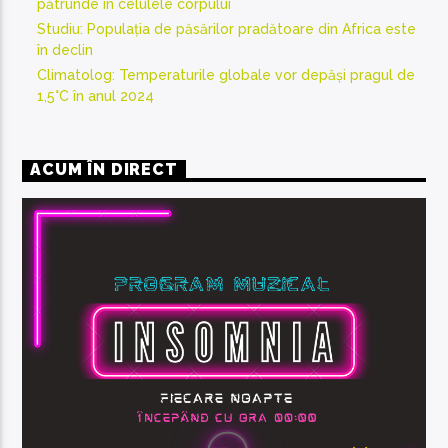
pătrunde în celulele corpului
Studiu: Populația de păsărilor pradătoare din Africa este
în declin
Climatolog: Temperaturile globale vor depăși pragul de
1,5°C în anul 2024
ACUM ÎN DIRECT