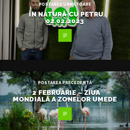
POSTAREA URMĂTOARE
ÎN NATURĂ CU PETRU
02.02.2023
POSTAREA PRECEDENTĂ
2 FEBRUARIE – ZIUA
MONDIALĂ A ZONELOR UMEDE