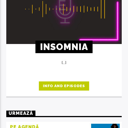
INSOMNIA
[...]
INFO AND EPISODES
URMEAZĂ
PE AGENDĂ