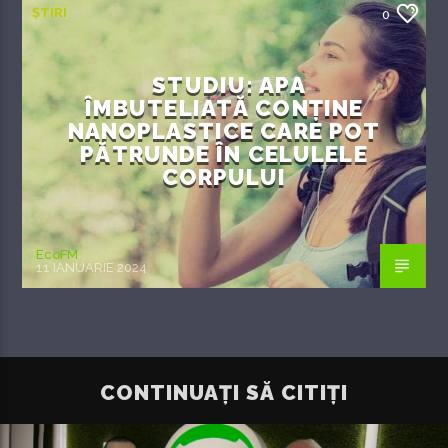
ȘTIRI
0
STUDIU: APA
ÎMBUTELIATĂ CONȚINE
NANOPLASTICE CARE POT
PĂTRUNDE ÎN CELULELE
CORPULUI
EcoFM
11 IANUARIE 2024
CONTINUAȚI SĂ CITIȚI