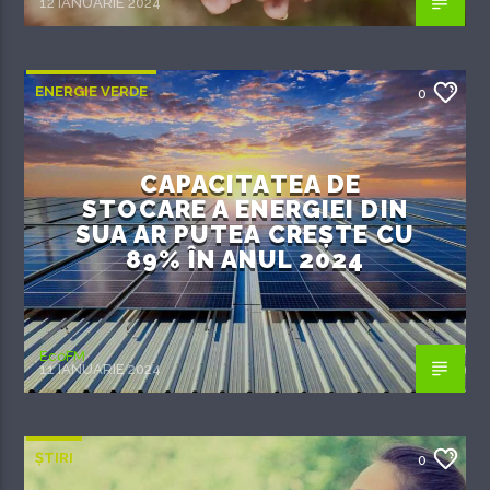
12 IANUARIE 2024
ENERGIE VERDE
0
CAPACITATEA DE
STOCARE A ENERGIEI DIN
SUA AR PUTEA CREȘTE CU
89% ÎN ANUL 2024
EcoFM
11 IANUARIE 2024
ȘTIRI
0