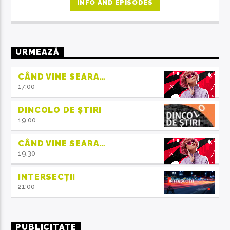
familie.
INFO AND EPISODES
URMEAZĂ
CÂND VINE SEARA…
17:00
DINCOLO DE ȘTIRI
19:00
CÂND VINE SEARA…
19:30
INTERSECȚII
21:00
PUBLICITATE