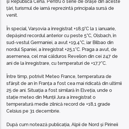
și Republica Cehă. Pentru o serie de orașe din aceste
țări, turismul de iarnă reprezintă principala sursă de
venit.
În special, Varșovia a înregistrat +18,9°C la 1 ianuarie,
depășind recordul anterior cu peste 5°C, Olsbach, în
sud-vestul Germaniei, a avut +19,4°C, iar Bilbao din
nordul Spaniei, a înregistrat +25,1°C. Praga a avut, de
asemenea, cel mai călduros Revelion din cei 247 de
ani de la înregistrare, cu temperaturi de +17,7°C.
Între timp, potrivit Meteo France, temperatura de
sfârșit de an în Franța a fost cea mai ridicată din ultimii
25 de ani. Situația a fost similară în Elveția, unde o
stație meteo din Munții Jura a înregistrat o
temperatură medie zilnică record de +18,1 grade
Celsius pe 31 decembrie.
După cum notează publicația, Alpii de Nord și Pirineii