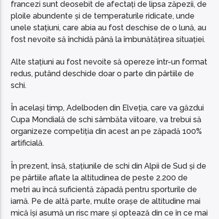
francezi sunt deosebit de afectați de lipsa zăpezii, de
ploile abundente și de temperaturile ridicate, unde
unele stațiuni, care abia au fost deschise de o lună, au
fost nevoite să închidă până la îmbunătățirea situației.
Alte stațiuni au fost nevoite să opereze într-un format
redus, putând deschide doar o parte din pârtiile de
schi.
În același timp, Adelboden din Elveția, care va găzdui
Cupa Mondială de schi sâmbăta viitoare, va trebui să
organizeze competiția din acest an pe zăpadă 100%
artificială.
În prezent, însă, stațiunile de schi din Alpii de Sud și de
pe pârtiile aflate la altitudinea de peste 2.200 de
metri au încă suficientă zăpadă pentru sporturile de
iarnă. Pe de altă parte, multe orașe de altitudine mai
mică își asumă un risc mare și optează din ce în ce mai