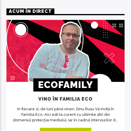
ACUM ÎN DIRECT
ECOFAMILY
VINO ÎN FAMILIA ECO
In fiecare zi, de luni până vineri, Dinu Rusu Vă invită în
Familia Eco. Aici esti la curent cu ultimile știri din
domeniul protecția mediului, iar în cadrul interviurilor de
la ora 14, invitații emisiunii ne crează acea atmosferă de