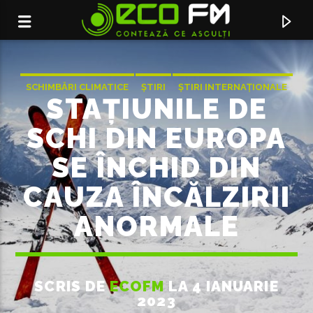
SCHIMBĂRI CLIMATICE
ȘTIRI
ȘTIRI INTERNAȚIONALE
STAȚIUNILE DE
SCHI DIN EUROPA
SE ÎNCHID DIN
CAUZA ÎNCĂLZIRII
ANORMALE
ACUM ÎN DIRECT
SCRIS DE
ECOFM
LA 4 IANUARIE
LILIAC MIC CU POTCOAVA
2023
CARTEA ROSIE A REPUBLICII MOLDOVA