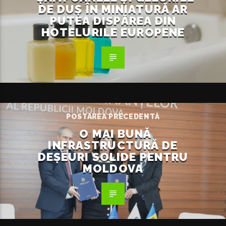
DE DUȘ ÎN MINIATURĂ AR
PUTEA DISPĂREA DIN
HOTELURILE EUROPENE
POSTAREA PRECEDENTĂ
O MAI BUNĂ
INFRASTRUCTURĂ DE
DEȘEURI SOLIDE PENTRU
MOLDOVA