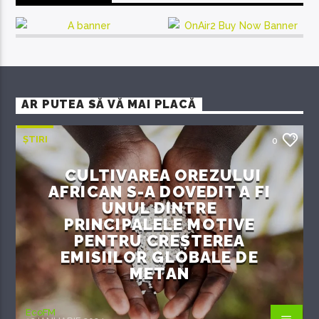
AR PUTEA SĂ VĂ MAI PLACĂ
ȘTIRI
0
CULTIVAREA OREZULUI
AFRICAN S-A DOVEDIT A FI
UNUL DINTRE
PRINCIPALELE MOTIVE
PENTRU CREȘTEREA
EMISIILOR GLOBALE DE
METAN
EcoFM