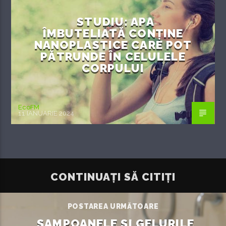
STUDIU: APA
ÎMBUTELIATĂ CONȚINE
NANOPLASTICE CARE POT
PĂTRUNDE ÎN CELULELE
CORPULUI
EcoFM
11 IANUARIE 2024
CONTINUAȚI SĂ CITIȚI
POSTAREA URMĂTOARE
ȘAMPOANELE ȘI GELURILE