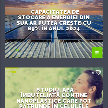
CAPACITATEA DE
STOCARE A ENERGIEI DIN
SUA AR PUTEA CREȘTE CU
89% ÎN ANUL 2024
EcoFM
11 IANUARIE 2024
ȘTIRI
0
STUDIU: APA
ÎMBUTELIATĂ CONȚINE
NANOPLASTICE CARE POT
PĂTRUNDE ÎN CELULELE