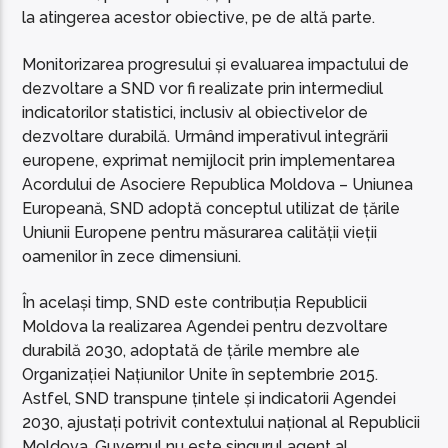
la atingerea acestor obiective, pe de altă parte.
Monitorizarea progresului și evaluarea impactului de
dezvoltare a SND vor fi realizate prin intermediul
indicatorilor statistici, inclusiv al obiectivelor de
dezvoltare durabilă. Urmând imperativul integrării
europene, exprimat nemijlocit prin implementarea
Acordului de Asociere Republica Moldova – Uniunea
Europeană, SND adoptă conceptul utilizat de țările
Uniunii Europene pentru măsurarea calității vieții
oamenilor în zece dimensiuni.
În același timp, SND este contribuția Republicii
Moldova la realizarea Agendei pentru dezvoltare
durabilă 2030, adoptată de țările membre ale
Organizației Națiunilor Unite în septembrie 2015.
Astfel, SND transpune țintele și indicatorii Agendei
2030, ajustați potrivit contextului național al Republicii
Moldova. Guvernul nu este singurul agent al