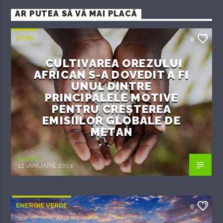
AR PUTEA SĂ VĂ MAI PLACĂ
ȘTIRI
0
CULTIVAREA OREZULUI
AFRICAN S-A DOVEDIT A FI
UNUL DINTRE
PRINCIPALELE MOTIVE
PENTRU CREȘTEREA
EMISIILOR GLOBALE DE
METAN
EcoFM
12 IANUARIE 2024
ENERGIE VERDE
0