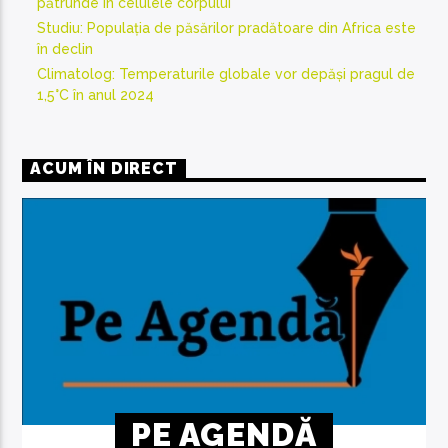
pătrunde în celulele corpului
Studiu: Populația de păsărilor pradătoare din Africa este
în declin
Climatolog: Temperaturile globale vor depăși pragul de
1,5°C în anul 2024
ACUM ÎN DIRECT
PE AGENDĂ