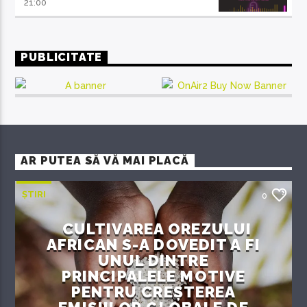
21:00
PUBLICITATE
AR PUTEA SĂ VĂ MAI PLACĂ
ȘTIRI
0
CULTIVAREA OREZULUI
AFRICAN S-A DOVEDIT A FI
UNUL DINTRE
PRINCIPALELE MOTIVE
PENTRU CREȘTEREA