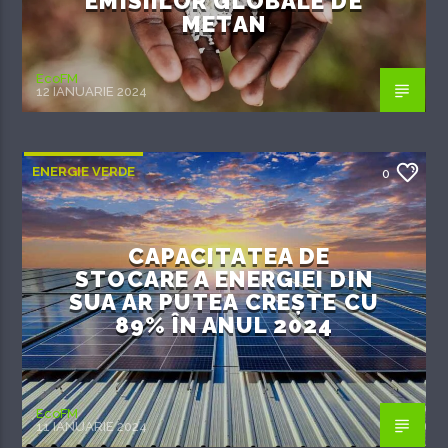
EMISIILOR GLOBALE DE
METAN
EcoFM
12 IANUARIE 2024
ENERGIE VERDE
0
CAPACITATEA DE
STOCARE A ENERGIEI DIN
SUA AR PUTEA CREȘTE CU
89% ÎN ANUL 2024
EcoFM
11 IANUARIE 2024