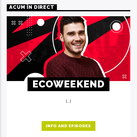
ACUM ÎN DIRECT
ECOWEEKEND
[...]
INFO AND EPISODES