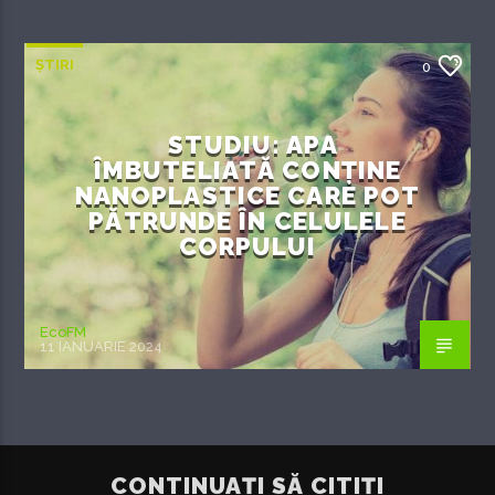
ȘTIRI
0
STUDIU: APA
ÎMBUTELIATĂ CONȚINE
NANOPLASTICE CARE POT
PĂTRUNDE ÎN CELULELE
CORPULUI
EcoFM
11 IANUARIE 2024
CONTINUAȚI SĂ CITIȚI