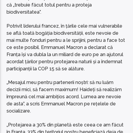
că „trebuie făcut totul pentru a proteja
biodiversitatea”.
Potrivit liderului francez, în țările cele mai vulnerabile
se află toată bogăția biodiversității, este nevoie de
mai multe fonduri pentru a le sprijini, pentru a face tot
ce este posibil. Emmanuel Macron a declarat că
Franța își va dubla la un miliard de euro pe an ajutorul
acordat țărilor pentru protejarea naturii și a îndemnat
participanții la COP 15 să se alăture.
„Mesajul meu pentru partenerii noștri: să nu luăm
decizii mici, să facem maximum! Haideți să realizăm
împreună cel mai ambițios acord. Lumea are nevoie
de asta”, a scris Emmanuel Macron pe rețelele de
socializare.
„Protejarea a 30% din planetă este ceea ce am făcut
în Franța. 33% din teritoriul nostru beneficiază deja de