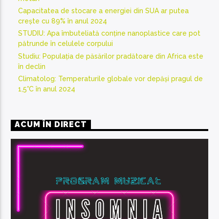
Capacitatea de stocare a energiei din SUA ar putea
crește cu 89% în anul 2024
STUDIU: Apa îmbuteliată conține nanoplastice care pot
pătrunde în celulele corpului
Studiu: Populația de păsărilor pradătoare din Africa este
în declin
Climatolog: Temperaturile globale vor depăși pragul de
1,5°C în anul 2024
ACUM ÎN DIRECT