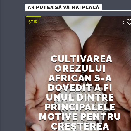
AR PUTEA SĂ VĂ MAI PLACĂ
ȘTIRI
0
CULTIVAREA
OREZULUI
AFRICAN S-A
DOVEDIT A FI
UNUL DINTRE
PRINCIPALELE
MOTIVE PENTRU
CREȘTEREA