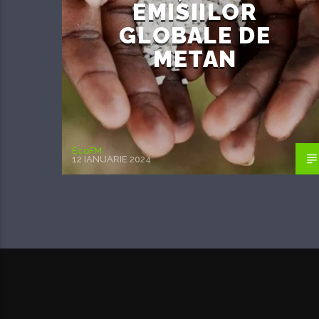
EMISIILOR
GLOBALE DE
METAN
EcoFM
12 IANUARIE 2024