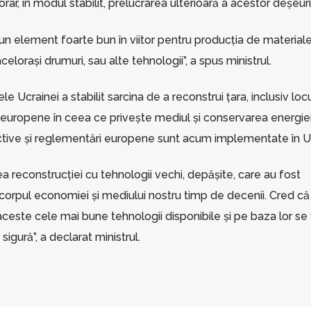
ar, în modul stabilit, prelucrarea ulterioară a acestor deșeuri
 un element foarte bun în viitor pentru producția de material
celorași drumuri, sau alte tehnologii”, a spus ministrul.
e Ucrainei a stabilit sarcina de a reconstrui țara, inclusiv locu
europene în ceea ce privește mediul și conservarea energiei,
ctive și reglementări europene sunt acum implementate în U
 reconstrucției cu tehnologii vechi, depășite, care au fost
orpul economiei și mediului nostru timp de decenii. Cred c
ste cele mai bune tehnologii disponibile și pe baza lor se
igură”, a declarat ministrul.