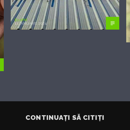
EcoFM
11 IANUARIE 2024
CONTINUAȚI SĂ CITIȚI