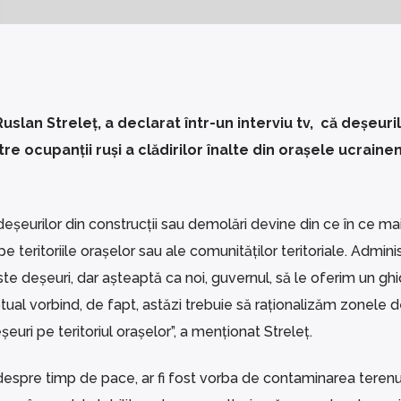
Ruslan Streleț, a declarat într-un interviu tv, că deșeuri
 ocupanții ruși a clădirilor înalte din orașele ucrainen
deșeurilor din construcții sau demolări devine din ce în ce ma
 teritoriile orașelor sau ale comunităților teritoriale. Administ
te deșeuri, dar așteaptă ca noi, guvernul, să le oferim un ghi
tual vorbind, de fapt, astăzi trebuie să raționalizăm zonele 
ri pe teritoriul orașelor”, a menționat Streleț.
 despre timp de pace, ar fi fost vorba de contaminarea terenur