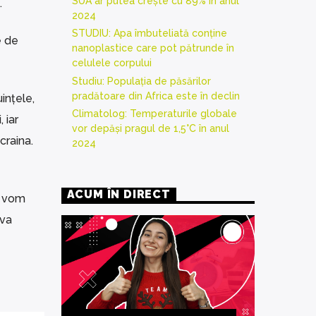
SUA ar putea crește cu 89% în anul
.
2024
STUDIU: Apa îmbuteliată conține
e de
nanoplastice care pot pătrunde în
celulele corpului
Studiu: Populația de păsărilor
pradătoare din Africa este în declin
ințele,
Climatolog: Temperaturile globale
 iar
vor depăși pragul de 1,5°C în anul
craina.
2024
ACUM ÎN DIRECT
ă vom
 va