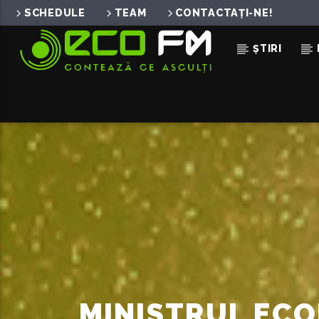
SCHEDULE
TEAM
CONTACTAȚI-NE!
ȘTIRI
ACUM ÎN DIRECT
TO LOVE IS TO BURN
MILEDI
MINISTRUL ECO