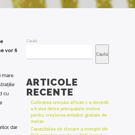
le
Caută
e vor fi
Caută
i mare.
ARTICOLE
rațiile
RECENTE
d cu
de
Cultivarea orezului african s-a dovedit
a fi unul dintre principalele motive
pentru creșterea emisiilor globale de
metan
ilor, dar
Capacitatea de stocare a energiei din