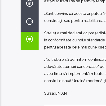
astăzi ar trebui să se permită tempor
„Sunt convins că acesta ar putea fi
construcții, sau pentru reabilitarea a
Streleț a mai declarat că președintel
în conformitate cu noile standarde 
pentru aceasta cele mai bune dire
„Nu trebuie să permitem continuarea
adevărate „tumori canceroase” pe c
avea timp să implementăm toate ace
construi o nouă Ucraină modernă și s
Sursa:UNIAN