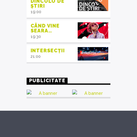
DINCOLO DE
ȘTIRI
19:00
CÂND VINE
SEARA…
19:30
INTERSECȚII
21:00
PUBLICITATE