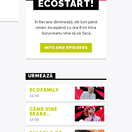
ECOSTART!
În fiecare dimineață, de luni până
vineri, începând cu ora 8:00 Irina
Suruceanu vine să vă facă
diminețile mai frumoase.
INFO AND EPISODES
URMEAZĂ
ECOFAMILY
11:00
CÂND VINE
SEARA…
17:00