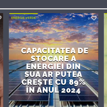
ENERGIE VERDE
0
CAPACITATEA DE
STOCARE A
ENERGIEI DIN
SUA AR PUTEA
CREȘTE CU 89%
ÎN ANUL 2024