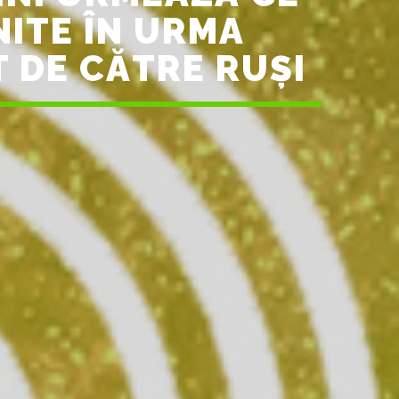
NITE ÎN URMA
 DE CĂTRE RUȘI