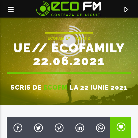
ECOFAMILY
UE-GIZ
UE// ECOFAMILY
22.06.2021
SCRIS DE
ECOFM
LA 22 IUNIE 2021
ACUM ÎN DIRECT
UNFAITHFUL
BLASTERJAXX