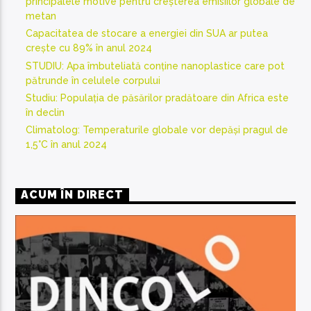
principalele motive pentru creșterea emisiilor globale de
metan
Capacitatea de stocare a energiei din SUA ar putea
crește cu 89% în anul 2024
STUDIU: Apa îmbuteliată conține nanoplastice care pot
pătrunde în celulele corpului
Studiu: Populația de păsărilor pradătoare din Africa este
în declin
Climatolog: Temperaturile globale vor depăși pragul de
1,5°C în anul 2024
ACUM ÎN DIRECT