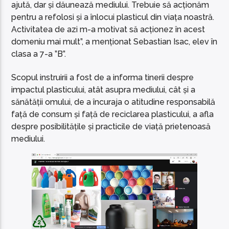
ajută, dar și dăunează mediului. Trebuie să acționăm
pentru a refolosi și a înlocui plasticul din viața noastră.
Activitatea de azi m-a motivat să acționez în acest
domeniu mai mult”, a menționat Sebastian Isac, elev în
clasa a 7-a ”B”.
Scopul instruirii a fost de a informa tinerii despre
impactul plasticului, atât asupra mediului, cât și a
sănătății omului, de a încuraja o atitudine responsabilă
față de consum și față de reciclarea plasticului, a afla
despre posibilitățile și practicile de viață prietenoasă
mediului.