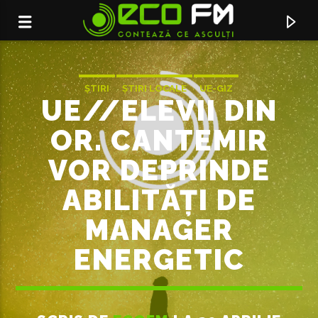
ȘTIRI
ȘTIRI LOCALE
UE-GIZ
UE//ELEVII DIN
OR. CANTEMIR
VOR DEPRINDE
ABILITĂȚI DE
MANAGER
ENERGETIC
ACUM ÎN DIRECT
SERVICIUL DE PUBLICITATE:
069155998