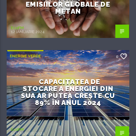
EMISIILOR GLOBALE DE
METAN
EcoFM
12 IANUARIE 2024
ENERGIE VERDE
0
CAPACITATEA DE
STOCARE A ENERGIEI DIN
SUA AR PUTEA CREȘTE CU
89% ÎN ANUL 2024
EcoFM
11 IANUARIE 2024