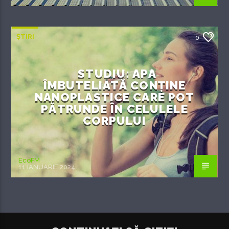
ȘTIRI
0
STUDIU: APA
ÎMBUTELIATĂ CONȚINE
NANOPLASTICE CARE POT
PĂTRUNDE ÎN CELULELE
CORPULUI
EcoFM
11 IANUARIE 2024