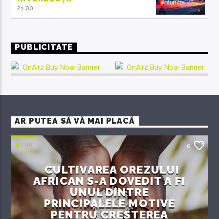
21:00
PUBLICITATE
AR PUTEA SĂ VĂ MAI PLACĂ
ȘTIRI
0
CULTIVAREA OREZULUI
AFRICAN S-A DOVEDIT A FI
UNUL DINTRE
PRINCIPALELE MOTIVE
PENTRU CREȘTEREA