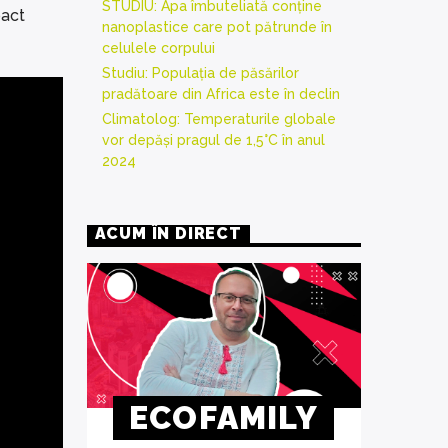
STUDIU: Apa îmbuteliată conține
pact
nanoplastice care pot pătrunde în
celulele corpului
Studiu: Populația de păsărilor
pradătoare din Africa este în declin
Climatolog: Temperaturile globale
vor depăși pragul de 1,5°C în anul
2024
ACUM ÎN DIRECT
ECOFAMILY