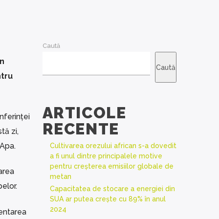
Caută
in
Caută
ntru
ARTICOLE
nferinței
RECENTE
tă zi,
 Apa.
Cultivarea orezului african s-a dovedit
a fi unul dintre principalele motive
pentru creșterea emisiilor globale de
narea
metan
elor.
Capacitatea de stocare a energiei din
SUA ar putea crește cu 89% în anul
2024
mentarea