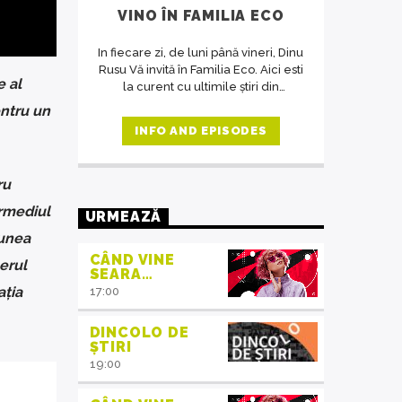
VINO ÎN FAMILIA ECO
In fiecare zi, de luni până vineri, Dinu
Rusu Vă invită în Familia Eco. Aici esti
 al
la curent cu ultimile știri din
domeniul protecția mediului, iar în
ntru un
cadrul interviurilor de la ora 14,
INFO AND EPISODES
invitații emisiunii ne crează acea
atmosferă de familie.
ru
rmediul
URMEAZĂ
iunea
CÂND VINE
erul
SEARA…
a
ț
ia
17:00
DINCOLO DE
ȘTIRI
19:00