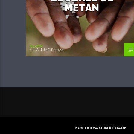
METAN
EcoFM
12 IANUARIE 2024
POSTAREA URMĂTOARE