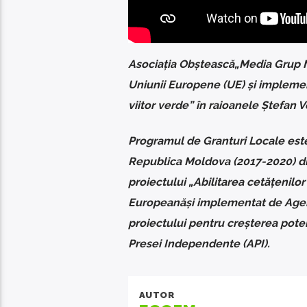
Asocia
ț
ia Ob
ș
teasc
ă
„
Media Grup
Uniunii Europene (UE)
ș
i impleme
viitor verde” în raioanele Ștefan V
Programul de Granturi Locale este 
Republica Moldova (2017-2020) di
proiectului „Abilitarea cetă
ț
enilor
European
ă
ș
i implementat de Age
proiectului pentru creșterea pote
Presei Independente (API).
AUTOR