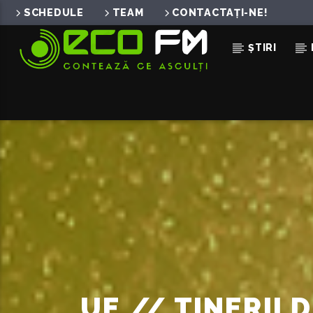
SCHEDULE
TEAM
CONTACTAȚI-NE!
ȘTIRI
ACUM ÎN DIRECT
SERVICIUL DE PUBLICITA
069155998
UE // TINERII 