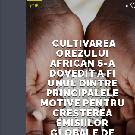
ȘTIRI
0
CULTIVAREA
OREZULUI
AFRICAN S-A
DOVEDIT A FI
UNUL DINTRE
PRINCIPALELE
MOTIVE PENTRU
CREȘTEREA
EMISIILOR
GLOBALE DE