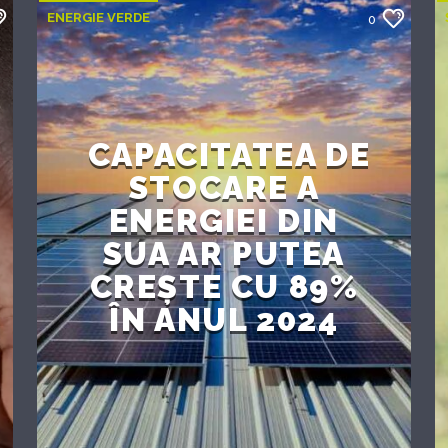
ENERGIE VERDE
0
CAPACITATEA DE
STOCARE A
ENERGIEI DIN
SUA AR PUTEA
CREȘTE CU 89%
ÎN ANUL 2024