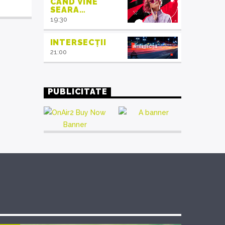
CÂND VINE
SEARA…
19:30
INTERSECȚII
21:00
PUBLICITATE