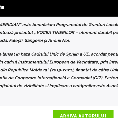
 MERIDIAN
”
este beneficiara Programului de Granturi Locale
nteaz
ă
proiectul „ VOCEA TINERILOR – element durabil pe
odă, Fălești, Sângerei și Anenii Noi.
lansat în baza Cadrului Unic de Sprijin a UE, acordat pent
n cadrul Instrumentului European de Vecinătate, prin inte
 din Republica Moldova
”
(2019-2021), finan
ț
at de c
ă
tre Un
n
ț
ia de Cooperare Interna
ț
ional
ă
a Germaniei (GIZ). Parten
n
ț
ialului de vizibilitate
ș
i implicare a cet
ă
ț
enilor este Asoci
ARHIVA AUTORULUI