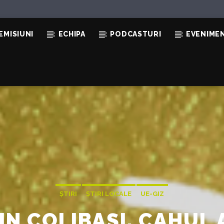
EMISIUNI
ECHIPA
PODCASTURI
EVENIME
TE:
ȘTIRI
ȘTIRI LOCALE
UE-GIZ
DIN COLIBAȘI, CAHUL