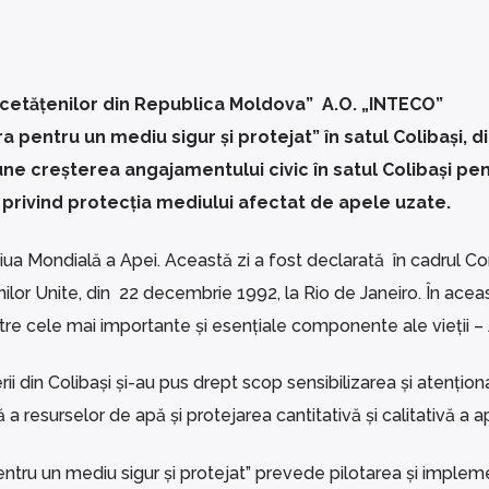
a cetățenilor din Republica Moldova” A.O. „INTECO”
 pentru un mediu sigur și protejat” în satul Colibași, d
pune creșterea angajamentului civic în satul Colibași pe
 privind protecția mediului afectat de apele uzate.
iua Mondială a Apei. Această zi a fost declarată în cadrul Co
lor Unite, din 22 decembrie 1992, la Rio de Janeiro. În aceas
tre cele mai importante și esențiale componente ale vieții –
rii din Colibași și-au pus drept scop sensibilizarea și atențio
 a resurselor de apă și protejarea cantitativă și calitativă a ap
entru un mediu sigur și protejat” prevede pilotarea și imple