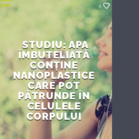
ȘTIRI
0
STUDIU: APA
ÎMBUTELIATĂ
CONȚINE
NANOPLASTICE
CARE POT
PĂTRUNDE ÎN
CELULELE
CORPULUI