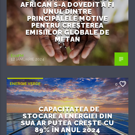
AFRICAN S-A DOVEDIT A FI
UNUL DINTRE
PRINCIPALELE MOTIVE
PENTRU CREȘTEREA
EMISIILOR GLOBALE DE
METAN
EcoFM
12 IANUARIE 2024
ENERGIE VERDE
0
CAPACITATEA DE
STOCARE A ENERGIEI DIN
SUA AR PUTEA CREȘTE CU
89% ÎN ANUL 2024