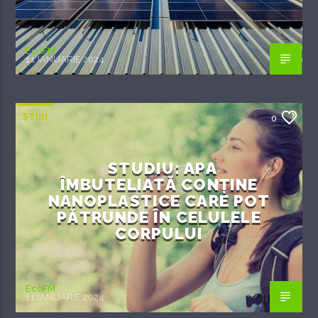
EcoFM
11 IANUARIE 2024
ȘTIRI
0
STUDIU: APA
ÎMBUTELIATĂ CONȚINE
NANOPLASTICE CARE POT
PĂTRUNDE ÎN CELULELE
CORPULUI
EcoFM
11 IANUARIE 2024