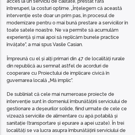
acces la un serviciu de calitate, prestat fără
întreruperi, la costuri optime. „Înțelegem că această
intervenție este doar un prim pas, în procesul de
modernizare pentru o mai bună prestare a serviciilor în
toate satele noastre. Ne va permite să acumulăm
experiență și mai apoi să replicăm bunele practice
învățate”, a mai spus Vasile Casian.
Împreună cu el și alți primari din 47 de localități rurale
din republică au semnat astfel de acorduri de
cooperare cu Proiectului de implicare civică în
guvernarea locală „Mă implic”.
De subliniat că cele mai numeroase proiecte de
intervenție sunt în domeniul îmbunătățirii serviciului de
gestionare a deșeurilor solide, fiind urmate de cele ce
vizează serviciile de alimentare cu apă potabilă și
sanitație (transportare și epurare a apei uzate). În trei
localități se va lucra asupra îmbunătățirii serviciului de