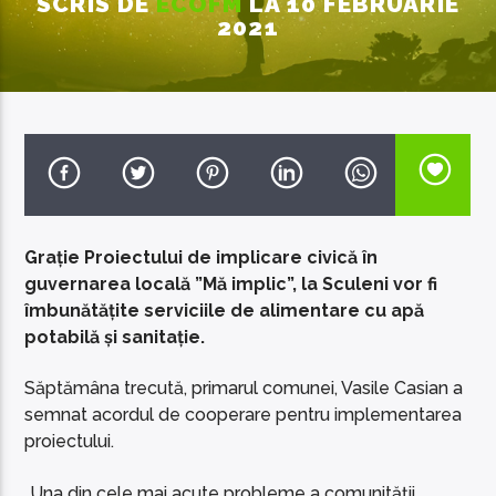
SCRIS DE
ECOFM
LA 10 FEBRUARIE
2021
EcoFM Chisinau
Grație Proiectului de implicare civică în
guvernarea locală ”Mă implic”, la Sculeni vor fi
îmbunătățite serviciile de alimentare cu apă
potabilă și sanitație.
Săptămâna trecută, primarul comunei, Vasile Casian a
semnat acordul de cooperare pentru implementarea
proiectului.
„Una din cele mai acute probleme a comunității