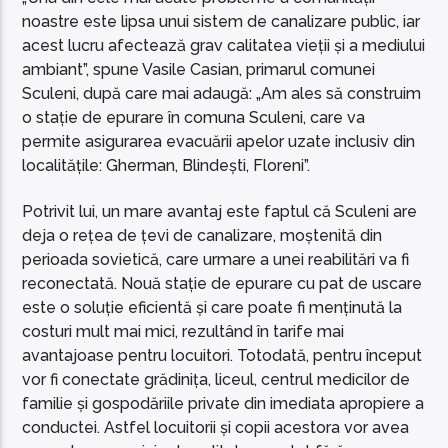
noastre este lipsa unui sistem de canalizare public, iar
acest lucru afectează grav calitatea vieții și a mediului
ambiant”, spune Vasile Casian, primarul comunei
Sculeni, după care mai adaugă: „Am ales să construim
o stație de epurare în comuna Sculeni, care va
permite asigurarea evacuării apelor uzate inclusiv din
localitățile: Gherman, Blindești, Floreni”.
Potrivit lui, un mare avantaj este faptul că Sculeni are
deja o rețea de țevi de canalizare, moștenită din
perioada sovietică, care urmare a unei reabilitări va fi
reconectată. Nouă stație de epurare cu pat de uscare
este o soluție eficientă și care poate fi menținută la
costuri mult mai mici, rezultând în tarife mai
avantajoase pentru locuitori. Totodată, pentru început
vor fi conectate grădinița, liceul, centrul medicilor de
familie și gospodăriile private din imediata apropiere a
conductei. Astfel locuitorii și copii acestora vor avea