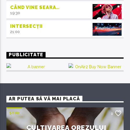
CÂND VINE SEARA…
19:30
INTERSECȚII
21:00
PUBLICITATE
AR PUTEA SĂ VĂ MAI PLACĂ
ȘTIRI
0
CULTIVAREA OREZULUI