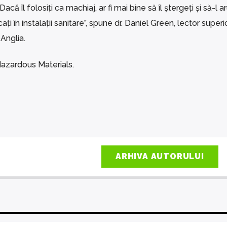
că îl folosiți ca machiaj, ar fi mai bine să îl ștergeți și să-l a
i în instalații sanitare”, spune dr. Daniel Green, lector superi
 Anglia.
 Hazardous Materials.
ARHIVA AUTORULUI