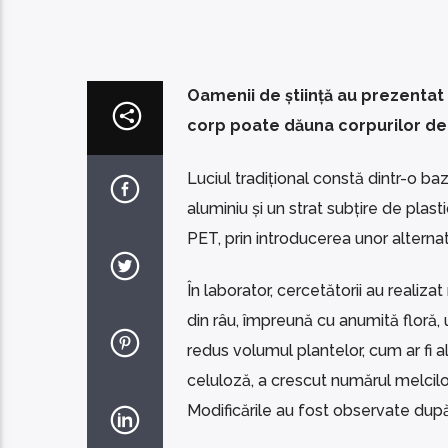
Oamenii de știință au prezentat 
corp poate dăuna corpurilor de
Luciul tradițional constă dintr-o ba
aluminiu și un strat subțire de plast
PET, prin introducerea unor altern
În laborator, cercetătorii au reali
din râu, împreună cu anumită floră, u
redus volumul plantelor, cum ar fi 
celuloză, a crescut numărul melcilor
Modificările au fost observate după