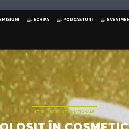
EMISIUNI
ECHIPA
PODCASTURI
EVENIME
IX)
DRA X
ȘTIRI
ȘTIRI INTERNAȚIONALE
 FOLOSIT ÎN COSMETI