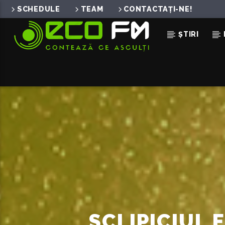
SCHEDULE
TEAM
CONTACTAȚI-NE!
ȘTIRI
ACUM ÎN DIRECT
NU MA DUC LA CLUB (REM
THEO ROSE X DOMINO X ALESSAN
SPEAK DENY
SCLIPICIUL