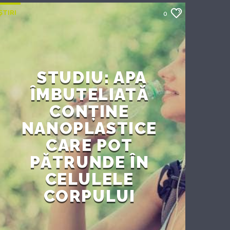
ȘTIRI
0
STUDIU: APA
ÎMBUTELIATĂ
CONȚINE
NANOPLASTICE
CARE POT
PĂTRUNDE ÎN
CELULELE
CORPULUI