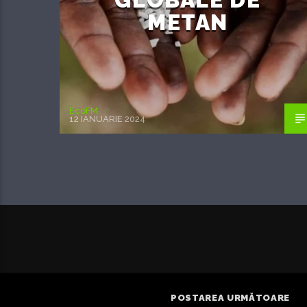
METAN
EcoFM
12 IANUARIE 2024
POSTAREA URMĂTOARE