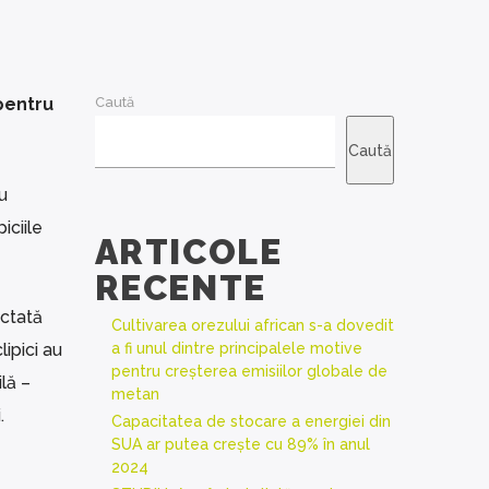
 pentru
Caută
Caută
u
iciile
ARTICOLE
RECENTE
ectată
Cultivarea orezului african s-a dovedit
lipici au
a fi unul dintre principalele motive
pentru creșterea emisiilor globale de
lă –
metan
.
Capacitatea de stocare a energiei din
SUA ar putea crește cu 89% în anul
2024