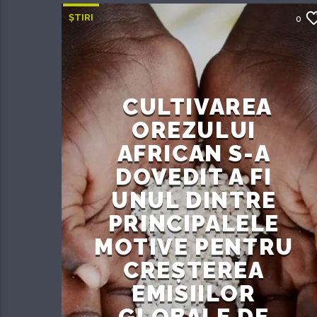
ȘTIRI
0
CULTIVAREA
OREZULUI
AFRICAN S-A
DOVEDIT A FI
UNUL DINTRE
PRINCIPALELE
MOTIVE PENTRU
CREȘTEREA
EMISIILOR
GLOBALE DE