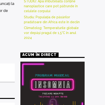
STUDIU: Apa îmbuteliată conține
runcați la
nanoplastice care pot pătrunde în
or de
celulele corpului
Studiu: Populația de păsărilor
pradătoare din Africa este în declin
Climatolog: Temperaturile globale
vor depăși pragul de 1,5°C în anul
2024
ACUM ÎN DIRECT