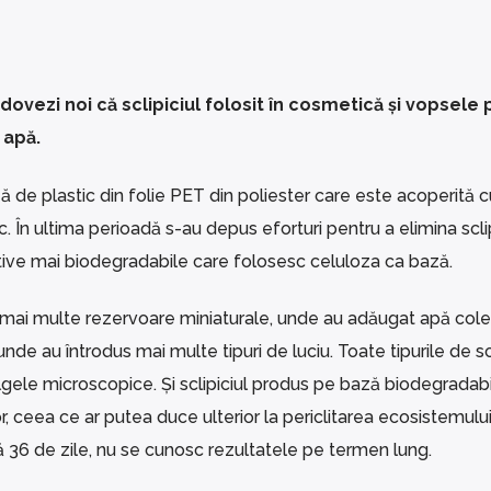
dovezi noi că sclipiciul folosit în cosmetică și vopsele
 apă.
ză de plastic din folie PET din poliester care este acoperită c
ic. În ultima perioadă s-au depus eforturi pentru a elimina sclip
ative mai biodegradabile care folosesc celuloza ca bază.
zat mai multe rezervoare miniaturale, unde au adăugat apă col
nde au întrodus mai multe tipuri de luciu. Toate tipurile de sc
algele microscopice. Și sclipiciul produs pe bază biodegradabi
, ceea ce ar putea duce ulterior la periclitarea ecosistemului
 36 de zile, nu se cunosc rezultatele pe termen lung.