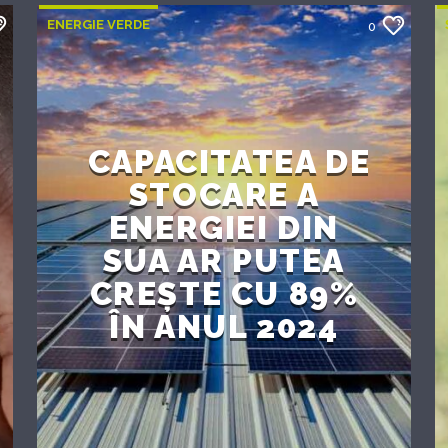
ENERGIE VERDE
0
CAPACITATEA DE
STOCARE A
ENERGIEI DIN
SUA AR PUTEA
CREȘTE CU 89%
ÎN ANUL 2024