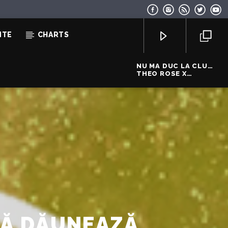
NTE
CHARTS
NU MA DUC LA CLUB
(REMIX)
THEO ROSE X
DOMINO X
ALESSANDRA X
SPEAK DENY
EcoFM Chisinau
CĂ DĂUNEAZĂ