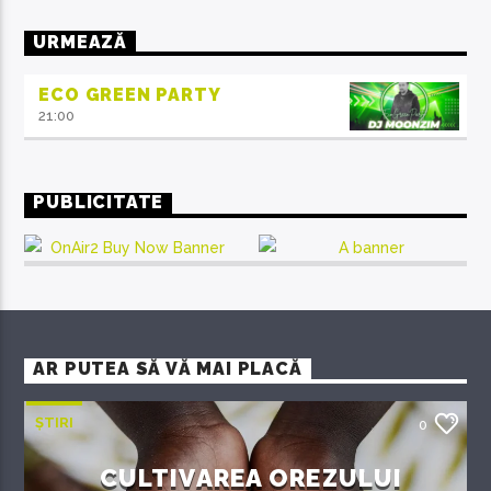
URMEAZĂ
ECO GREEN PARTY
21:00
PUBLICITATE
AR PUTEA SĂ VĂ MAI PLACĂ
ȘTIRI
0
CULTIVAREA OREZULUI