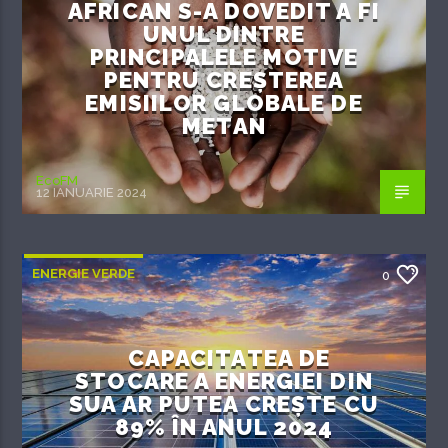
AFRICAN S-A DOVEDIT A FI
UNUL DINTRE
PRINCIPALELE MOTIVE
PENTRU CREȘTEREA
EMISIILOR GLOBALE DE
METAN
EcoFM
12 IANUARIE 2024
ENERGIE VERDE
0
CAPACITATEA DE
STOCARE A ENERGIEI DIN
SUA AR PUTEA CREȘTE CU
89% ÎN ANUL 2024