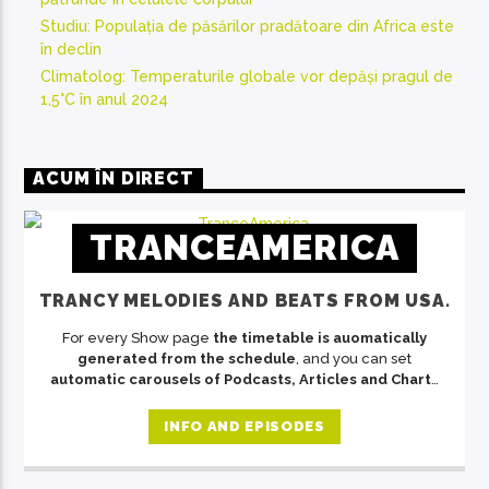
Studiu: Populația de păsărilor pradătoare din Africa este
în declin
Climatolog: Temperaturile globale vor depăși pragul de
1,5°C în anul 2024
ACUM ÎN DIRECT
TRANCEAMERICA
TRANCY MELODIES AND BEATS FROM USA.
For every Show page
the timetable is auomatically
generated from the schedule
, and you can set
automatic carousels of Podcasts, Articles and Charts
by simply choosing a category. Curabitur id lacus felis.
Sed justo mauris, auctor eget tellus nec, pellentesque
INFO AND EPISODES
varius mauris. Sed eu congue nulla, et tincidunt justo.
Aliquam semper faucibus odio id varius. Suspendisse
varius laoreet sodales.