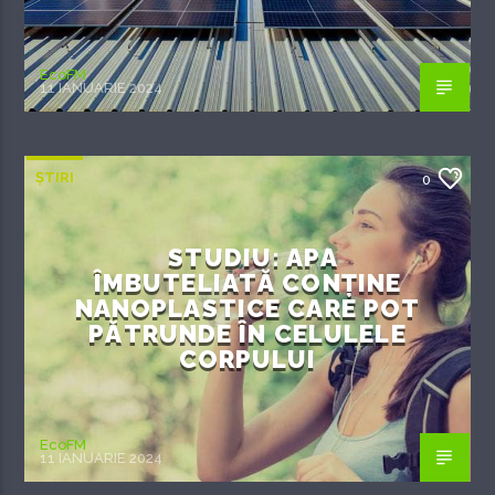
EcoFM
11 IANUARIE 2024
ȘTIRI
0
STUDIU: APA
ÎMBUTELIATĂ CONȚINE
NANOPLASTICE CARE POT
PĂTRUNDE ÎN CELULELE
CORPULUI
EcoFM
11 IANUARIE 2024