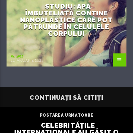
STUDIU: APA
ÎMBUTELIATĂ CONȚINE
NANOPLASTICE CARE POT
PĂTRUNDE ÎN CELULELE
CORPULUI
EcoFM
11 IANUARIE 2024
CONTINUAȚI SĂ CITIȚI
POSTAREA URMĂTOARE
CELEBRITĂȚILE
INTERNAȚIONALE AU GĂSIT O