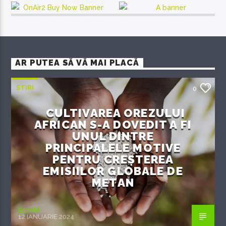
AR PUTEA SĂ VĂ MAI PLACĂ
ȘTIRI
0
CULTIVAREA OREZULUI
AFRICAN S-A DOVEDIT A FI
UNUL DINTRE
PRINCIPALELE MOTIVE
PENTRU CREȘTEREA
EMISIILOR GLOBALE DE
METAN
EcoFM
12 IANUARIE 2024