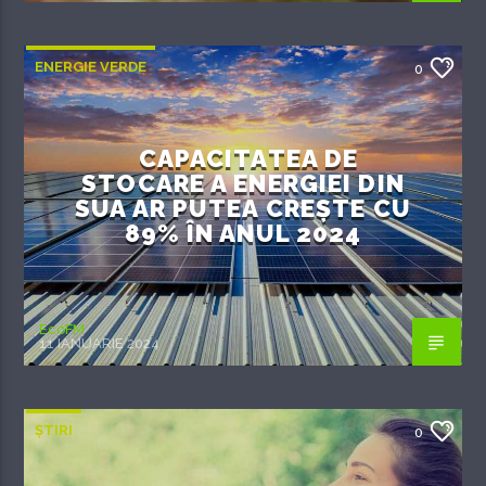
ENERGIE VERDE
0
CAPACITATEA DE
STOCARE A ENERGIEI DIN
SUA AR PUTEA CREȘTE CU
89% ÎN ANUL 2024
EcoFM
11 IANUARIE 2024
ȘTIRI
0