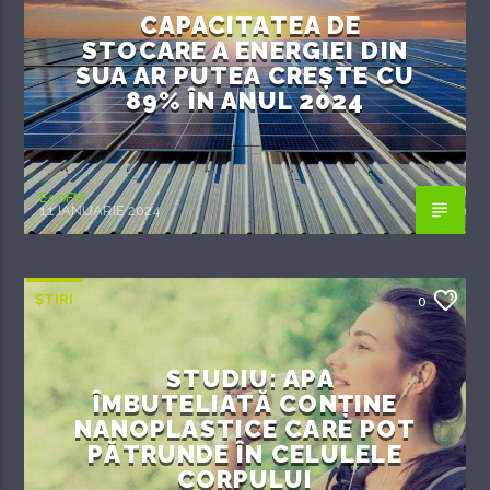
CAPACITATEA DE
STOCARE A ENERGIEI DIN
SUA AR PUTEA CREȘTE CU
89% ÎN ANUL 2024
EcoFM
11 IANUARIE 2024
ȘTIRI
0
STUDIU: APA
ÎMBUTELIATĂ CONȚINE
NANOPLASTICE CARE POT
PĂTRUNDE ÎN CELULELE
CORPULUI