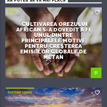
AR PUTEA SĂ VĂ MAI PLACĂ
ȘTIRI
0
CULTIVAREA OREZULUI
AFRICAN S-A DOVEDIT A FI
UNUL DINTRE
PRINCIPALELE MOTIVE
PENTRU CREȘTEREA
EMISIILOR GLOBALE DE
METAN
EcoFM
12 IANUARIE 2024
ENERGIE VERDE
0