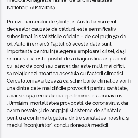
medicul Arnagretta Hunter de la Universitatea
Națională Australiană.
Potrivit oamenilor de știință, în Australia numărul
deceselor cauzate de căldură este semnificativ
subestimat în statisticile oficiale – de cel puțin 50 de
ori. Autorii remarcă faptul că aceste date sunt
importante pentru înțelegerea amploarei crizei, deși
recunosc că este posibil de a diagnostica un pacient
cu atac de cord sau cancer, dar este mult mai dificil
să relaționezi moartea acestuia cu factorii climatici.
Cercetătorii avertizează că schimbările climatice vor fi
una dintre cele mai dificile provocări pentru sănătate,
chiar și după remedierea epidemiei de coronavirus.
„Urmărim mortalitatea provocată de coronavirus, dar
avem nevoie și de angajați și sisteme de sănătate
pentru a confirma legătura dintre sănătatea noastră și
mediul înconjurător”, concluzionează medicii.