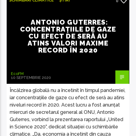
SCHIMBĂRI CLIMATICE
ȘTIRI
0
ȘTIRI INTERNAȚIONALE
ANTONIO GUTERRES:
CONCENTRAȚIILE DE GAZE
CU EFECT DE SERĂ AU
ATINS VALORI MAXIME
EcoFM Chisinau
RECORD ÎN 2020
EcoFM
10 SEPTEMBRIE 2020
Încălzirea globală nu a încetinit în timpul pandemiei,
iar concentrațiile de gaze cu efect de seră au atins
niveluri record în 2020. Acest lucru a fost anunțat
miercuri de secretarul general al ONU, Antonio
Guterres, vorbind la prezentarea raportului „United
in Science 2020”, dedicat situației cu schimbările
climatice. „Da, economia a încetinit din cauza