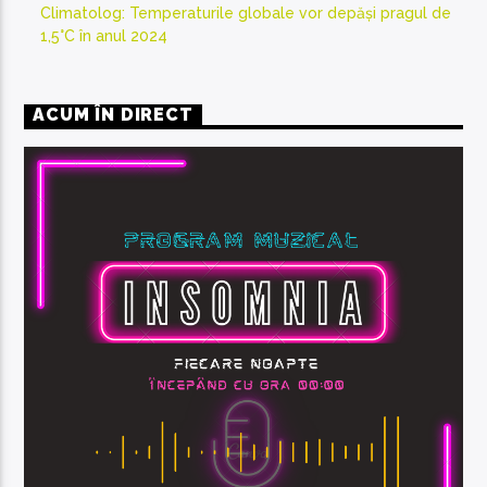
Climatolog: Temperaturile globale vor depăși pragul de
1,5°C în anul 2024
ACUM ÎN DIRECT