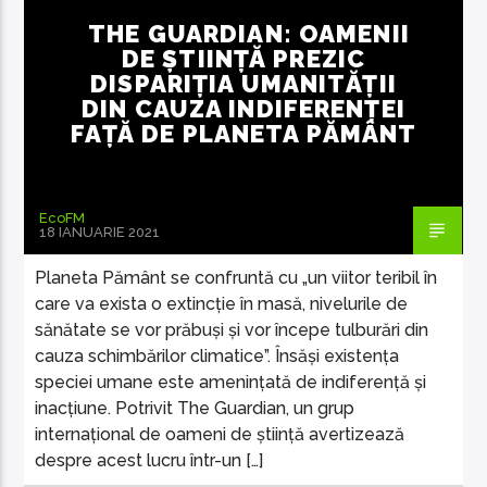
DAECOLM
THE GUARDIAN: OAMENII
DE ȘTIINȚĂ PREZIC
DISPARIȚIA UMANITĂȚII
DIN CAUZA INDIFERENȚEI
FAȚĂ DE PLANETA PĂMÂNT
EcoFM Chisinau
EcoFM
18 IANUARIE 2021
Planeta Pământ se confruntă cu „un viitor teribil în
care va exista o extincție în masă, nivelurile de
sănătate se vor prăbuși și vor începe tulburări din
cauza schimbărilor climatice”. Însăși existența
speciei umane este amenințată de indiferență și
inacțiune. Potrivit The Guardian, un grup
internațional de oameni de știință avertizează
despre acest lucru într-un […]